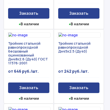
Предоставим бесплатную консультацию по
нашим товарам и актуальным ценам на
Форма отправлена,
металлопрокат
Форма не отправлена!
Заказать
Заказать
спасибо!
●
В наличии
●
В наличии
Произошла ошибка.
С вами свяжется наш менеджер.
Тройник стальной
Тройник стальной
Прикрепить смету на расчет
равнопроходной
равнопроходной
бесшовный
Дн45х2.5 (Ду40)
Заказать звонок
оцинкованный
Отправить запрос
Дн48х2.6 (Ду40) ГОСТ
Даю согласие на
обработку персональных данных
17376-2001
Даю согласие на
обработку персональных данных
от 646 руб./шт.
от 242 руб./шт.
Заказать
Заказать
●
В наличии
●
В наличии