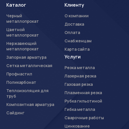
Каталог
Клиенту
Черный
О компании
металлопрокат
Доставка
Цветной
Оплата
металлопрокат
Снабженцам
Нержавеющий
металлопрокат
Карта сайта
Услуги
Запорная арматура
Сетка металлическая
Резка металла
Профнастил
Лазерная резка
Поликарбонат
Газовая резка
Теплоизоляция для
Плазменная резка
труб
Рубка гильотиной
Композитная арматура
Гибка металла
Сайдинг
Сварочные работы
Цинкование