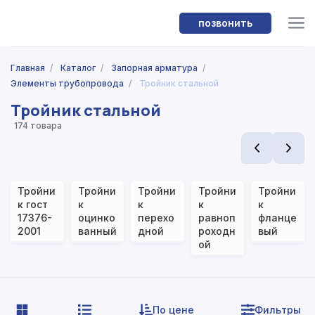
позвонить
Главная
/
Каталог
/
Запорная арматура
/
Элементы трубопровода
/
Тройник стальной
Тройник стальной
174 товара
Тройни
Тройни
Тройни
Тройни
Тройни
к гост
к
к
к
к
17376-
оцинко
перехо
равноп
фланце
2001
ванный
дной
роходн
вый
ой
По цене
Фильтры