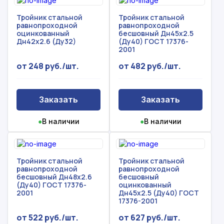
Тройник стальной
Тройник стальной
равнопроходной
равнопроходной
оцинкованный
бесшовный Дн45х2.5
Дн42х2.6 (Ду32)
(Ду40) ГОСТ 17376-
2001
от 248 руб./шт.
от 482 руб./шт.
Заказать
Заказать
●
В наличии
●
В наличии
Тройник стальной
Тройник стальной
равнопроходной
равнопроходной
Рассчитать смету
бесшовный Дн48х2.6
бесшовный
Оставьте номер
(Ду40) ГОСТ 17376-
оцинкованный
Заполните форму ниже, чтобы получить
2001
Дн45х2.5 (Ду40) ГОСТ
телефона
17376-2001
точный расчет сметы. Мы свяжемся с вами в
кратчайшие сроки.
от 522 руб./шт.
от 627 руб./шт.
Мы свяжемся с вами в ближайшее время!