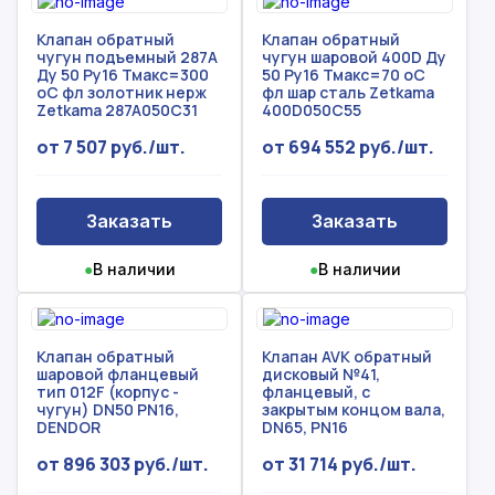
Клапан обратный
Клапан обратный
чугун подъемный 287A
чугун шаровой 400D Ду
Ду 50 Ру16 Тмакс=300
50 Ру16 Тмакс=70 оС
оС фл золотник нерж
фл шар сталь Zetkama
Zetkama 287A050C31
400D050C55
от 7 507 руб./шт.
от 694 552 руб./шт.
Заказать
Заказать
●
В наличии
●
В наличии
Клапан обратный
Клапан AVK обратный
шаровой фланцевый
дисковый №41,
тип 012F (корпус -
фланцевый, с
чугун) DN50 PN16,
закрытым концом вала,
DENDOR
DN65, PN16
от 896 303 руб./шт.
от 31 714 руб./шт.