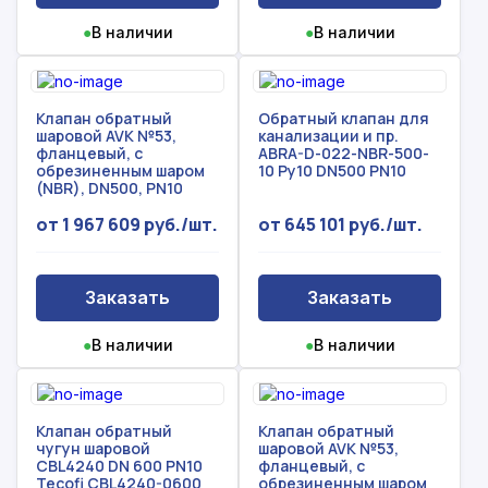
●
В наличии
●
В наличии
Клапан обратный
Обратный клапан для
шаровой AVK №53,
канализации и пр.
фланцевый, с
ABRA-D-022-NBR-500-
обрезиненным шаром
10 Ру10 DN500 PN10
(NBR), DN500, PN10
от 1 967 609 руб./шт.
от 645 101 руб./шт.
Рассчитать смету
Оставьте номер
Заполните форму ниже, чтобы получить
телефона
Заказать
Заказать
точный расчет сметы. Мы свяжемся с вами в
кратчайшие сроки.
Мы свяжемся с вами в ближайшее время!
●
В наличии
●
В наличии
Предоставим бесплатную консультацию по
нашим товарам и актуальным ценам на
Форма отправлена,
металлопрокат
Форма не отправлена!
спасибо!
Клапан обратный
Клапан обратный
чугун шаровой
шаровой AVK №53,
CBL4240 DN 600 PN10
фланцевый, с
Произошла ошибка.
Tecofi CBL4240-0600
обрезиненным шаром