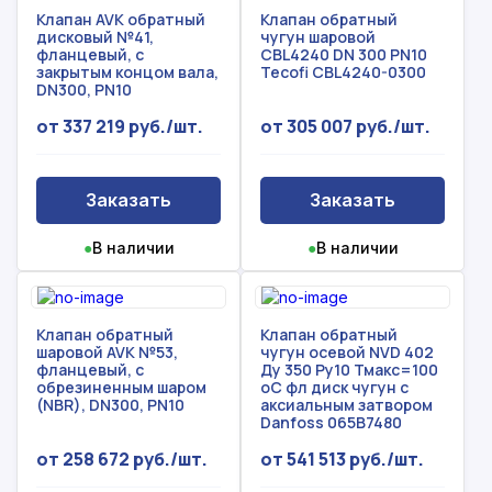
Клапан AVK обратный
Клапан обратный
дисковый №41,
чугун шаровой
фланцевый, с
CBL4240 DN 300 PN10
закрытым концом вала,
Tecofi CBL4240-0300
DN300, PN10
от 337 219 руб./шт.
от 305 007 руб./шт.
Заказать
Заказать
●
В наличии
●
В наличии
Клапан обратный
Клапан обратный
шаровой AVK №53,
чугун осевой NVD 402
фланцевый, с
Ду 350 Ру10 Тмакс=100
обрезиненным шаром
оС фл диск чугун с
(NBR), DN300, PN10
аксиальным затвором
Danfoss 065B7480
от 258 672 руб./шт.
от 541 513 руб./шт.