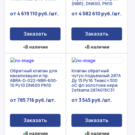
С вами свяжется наш менеджер.
(NBR), DN600, PN10
от 4 619 110 руб./шт.
от 4 582 610 руб./шт.
Прикрепить смету на расчет
Заказать звонок
Заказать
Заказать
Отправить запрос
Даю согласие на
обработку персональных данных
Даю согласие на
обработку персональных данных
●
В наличии
●
В наличии
Обратный клапан для
Клапан обратный
канализации и пр.
чугун подъемный 287A
ABRA-D-022-NBR-600-
Ду 15 Ру16 Тмакс=300
10 Ру10 DN600 PN10
оС фл золотник нерж
Zetkama 287A015C31
от 785 716 руб./шт.
от 3 545 руб./шт.
Заказать
Заказать
●
В наличии
●
В наличии