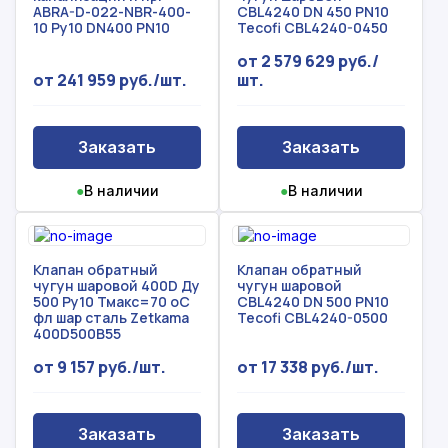
ABRA-D-022-NBR-400-
CBL4240 DN 450 PN10
10 Ру10 DN400 PN10
Tecofi CBL4240-0450
от 2 579 629 руб./
от 241 959 руб./шт.
шт.
Заказать
Заказать
●
В наличии
●
В наличии
Клапан обратный
Клапан обратный
чугун шаровой 400D Ду
чугун шаровой
500 Ру10 Тмакс=70 оС
CBL4240 DN 500 PN10
фл шар сталь Zetkama
Tecofi CBL4240-0500
400D500B55
от 9 157 руб./шт.
от 17 338 руб./шт.
Заказать
Заказать