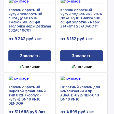
Клапан обратный
Клапан обратный
чугун поворотный
чугун подъемный 287A
302A Ду 40 Ру16
Ду 40 Ру16 Тмакс=300
Тмакс=300 оС фл
оС фл золотник нерж
заслонка нерж Zetkama
Zetkama 287A040C31
302A040C01
от 9 242 руб./шт.
от 6 152 руб./шт.
Заказать
Заказать
●
В наличии
●
В наличии
Клапан обратный
Обратный клапан для
шаровой фланцевый
канализации и пр.
тип 012F (корпус -
ABRA-D-022-NBR-040
чугун) DN40 PN16,
DN40 PN16
DENDOR
от 311 688 руб./шт.
от 4 899 руб./шт.