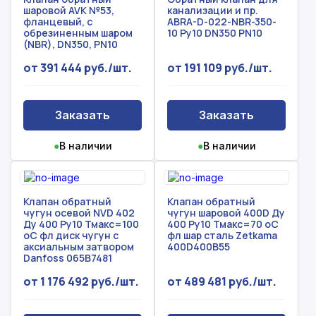
шаровой AVK №53,
канализации и пр.
фланцевый, с
ABRA-D-022-NBR-350-
обрезиненным шаром
10 Ру10 DN350 PN10
(NBR), DN350, PN10
от 391 444 руб./шт.
от 191 109 руб./шт.
Заказать
Заказать
●
В наличии
●
В наличии
Клапан обратный
Клапан обратный
чугун осевой NVD 402
чугун шаровой 400D Ду
Ду 400 Ру10 Тмакс=100
400 Ру10 Тмакс=70 оС
оС фл диск чугун с
фл шар сталь Zetkama
аксиальным затвором
400D400B55
Danfoss 065B7481
от 1 176 492 руб./шт.
от 489 481 руб./шт.