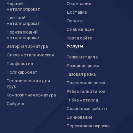
Даю согласие на
обработку персональных данных
Черный
О компании
Даю согласие на
обработку персональных данных
металлопрокат
Доставка
Цветной
Оплата
металлопрокат
Снабженцам
Нержавеющий
металлопрокат
Карта сайта
Услуги
Запорная арматура
Сетка металлическая
Резка металла
Профнастил
Лазерная резка
Поликарбонат
Газовая резка
Теплоизоляция для
Плазменная резка
труб
Рубка гильотиной
Композитная арматура
Гибка металла
Сайдинг
Сварочные работы
Цинкование
Порошковая окраска