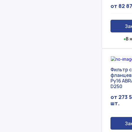
от 82 87
За
●
В 
Фильтр 
фланцев
Ру16 ABR
D250
от 273 5
шт.
За