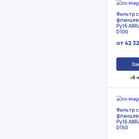
Фильтр 
фланцев
Ру16 ABR
D100
от 42 3
За
●
В 
Фильтр 
фланцев
Ру16 ABR
D150