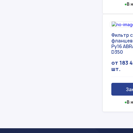
●
В 
Фильтр 
фланцев
Ру16 ABR
D350
от 183 4
шт.
За
●
В 