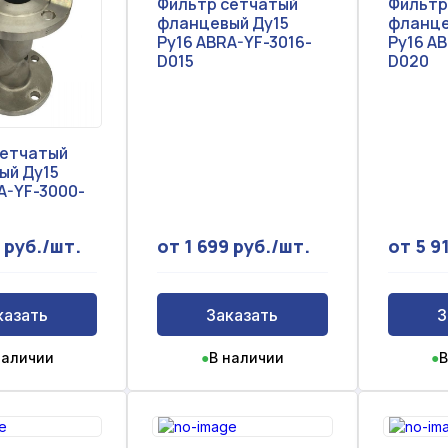
Фильтр сетчатый
Фильтр
фланцевый Ду15
фланце
Ру16 ABRA-YF-3016-
Ру16 A
D015
D020
сетчатый
ый Ду15
A-YF-3000-
 руб./шт.
от 1 699 руб./шт.
от 5 9
казать
Заказать
З
наличии
●
В наличии
●
В