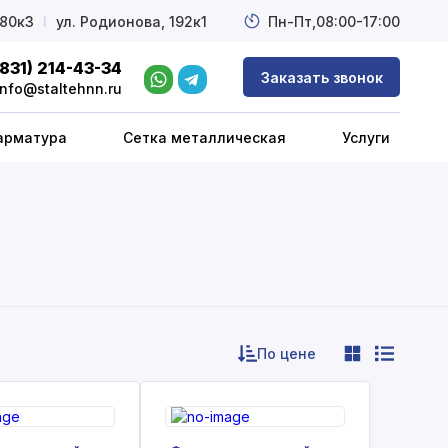
 80к3
l
ул. Родионова, 192к1
Пн-Пт,
08:00-17:00
(831) 214-43-34
Заказать звонок
info@staltehnn.ru
арматура
Сетка металлическая
Услуги
По цене