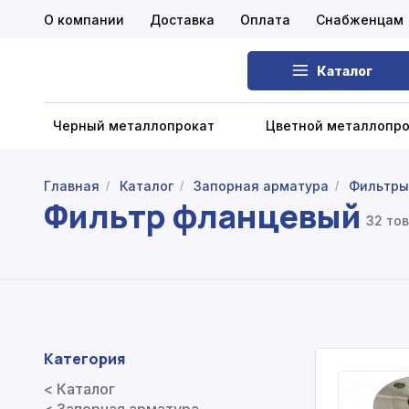
О компании
Доставка
Оплата
Снабженцам
Каталог
Черный металлопрокат
Цветной металлопр
Главная
Каталог
Запорная арматура
Фильтры
/
/
/
Фильтр фланцевый
Черный металлопрокат
32 то
Цветной металлопрокат
Нержавеющий металлопрокат
Запорная арматура
Категория
Сетка металлическая
< Каталог