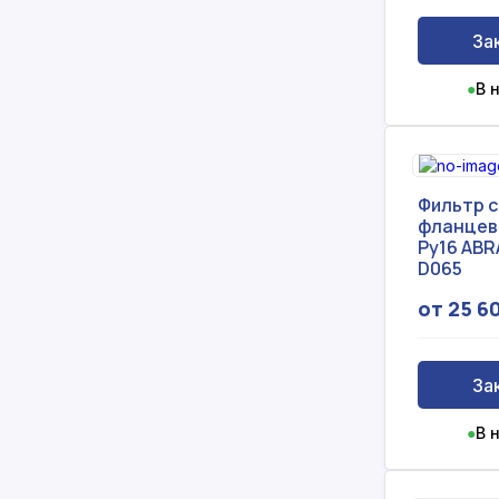
За
●
В 
Фильтр 
фланцев
Ру16 ABR
D065
от 25 6
За
●
В 