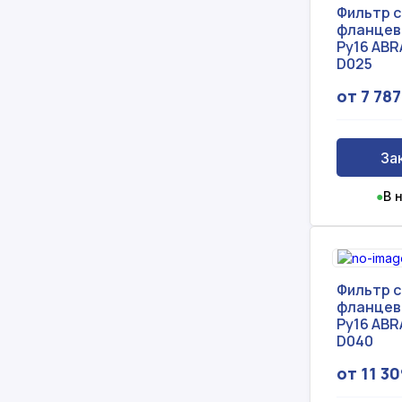
Фильтр 
фланцев
Ру16 ABR
D025
от 7 787
За
●
В 
Фильтр 
фланцев
Ру16 ABR
D040
от 11 30