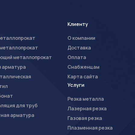
Клиенту
металлопрокат
О компании
 металлопрокат
Доставка
ющий металлопрокат
Оплата
я арматура
Снабженцам
таллическая
Карта сайта
Услуги
тил
бонат
Резка металла
ляция для труб
Лазерная резка
тная арматура
Газовая резка
Плазменная резка