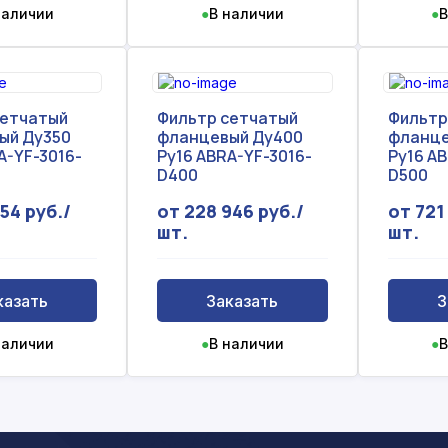
наличии
●
В наличии
●
В
сетчатый
Фильтр сетчатый
Фильтр
ый Ду350
фланцевый Ду400
фланце
A-YF-3016-
Ру16 ABRA-YF-3016-
Ру16 AB
D400
D500
54 руб./
от 228 946 руб./
от 721
шт.
шт.
казать
Заказать
З
наличии
●
В наличии
●
В