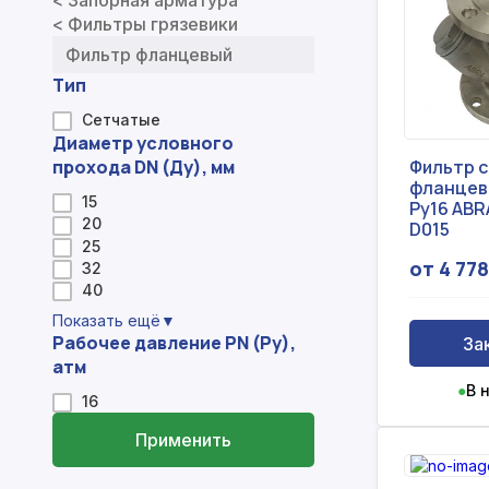
< Запорная арматура
Профнастил
< Фильтры грязевики
Поликарбонат
Фильтр фланцевый
Тип
Теплоизоляция для труб
Сетчатые
Композитная арматура
Диаметр условного
прохода DN (Ду), мм
Фильтр 
Сайдинг
фланцев
15
Ру16 ABR
20
D015
Услуги
25
от 4 778
32
40
Показать ещё
▼
Рабочее давление PN (Ру),
За
атм
●
В 
16
Применить