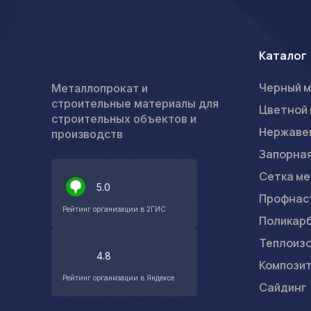
Каталог
Черный 
Металлопрокат и
строительные материалы для
Цветной
строительных объектов и
Нержаве
производств
Запорна
Сетка ме
5.0
Профнас
Рейтинг организации в 2ГИС
Поликар
Теплоизо
4.8
Компози
Рейтинг организации в Яндексе
Сайдинг