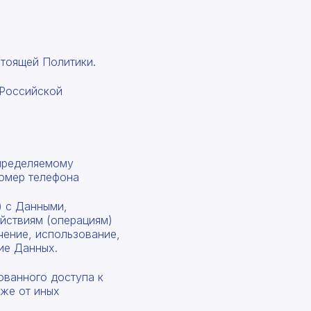
стоящей Политики.
 Российской
определяемому
номер телефона
) с Данными,
ействиям (операциям)
ечение, использование,
ие Данных.
ованного доступа к
кже от иных