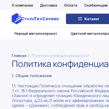
О компании
Доставка
Оплата
Снабженцам
Каталог
Черный металлопрокат
Цветной металлопр
Главная
Политика конфиденциальности
/
Черный металлопрокат
Политика конфиденциа
Цветной металлопрокат
1. Общие положения
Нержавеющий металлопрокат
1.1. Настоящая Политика в отношении обработки пе
Запорная арматура
.1 ст. 18.1 Федерального закона Российской Феде
«Закон») и определяет позицию Юридического лица
Сетка металлическая
Лоскутова, д.23,кв.2) и/или его аффилированных 
(далее – «Данные»), соблюдения прав и свобод ка