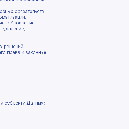
орных обязательств
оматизации.
ие (обновление,
, удаление,
ых решений,
го права и законные
у субъекту Данных;