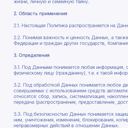
Профнастил
жизни, личную и семейную тайну.
Поликарбонат
2. Область применения
Теплоизоляция для труб
2.1. Настоящая Политика распространяется на Данн
Композитная арматура
2.2. Понимая важность и ценность Данных, а так
Федерации и граждан других государств, Компани
Сайдинг
3. Определения
Услуги
3.1. Под Данными понимается любая информация, 
физическому лицу (гражданину), т.е. к такой инфор
3.2. Под обработкой Данных понимается любое де
совершаемых с использованием средств автоматиза
относятся: сбор, запись, систематизация, накопле
передача (распространение, предоставление, дост
3.3. Под безопасностью Данных понимается защищ
ним, уничтожения, изменения, блокирования, копи
неправомерных действий в отношении Данных.