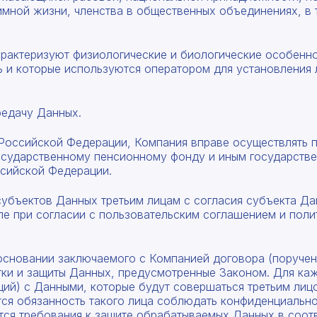
мной жизни, членства в общественных объединениях, в 
арактеризуют физиологические и биологические особенно
ь и которые используются оператором для установления 
редачу Данных.
м Российской Федерации, Компания вправе осуществлять 
осударственному пенсионному фонду и иным государстве
ссийской Федерации.
Рассчитать смету
субъектов Данных третьим лицам с согласия субъекта Да
ле при согласии с пользовательским соглашением и поли
Заполните форму ниже, чтобы получить точный
Оставьте номер телефона
расчет сметы. Мы свяжемся с вами в кратчайшие
сроки.
основании заключаемого с Компанией договора (поручен
Мы свяжемся с вами в ближайшее время!
ки и защиты Данных, предусмотренные Законом. Для каж
Предоставим бесплатную консультацию по нашим
ций) с Данными, которые будут совершаться третьим ли
товарам и актуальным ценам на металлопрокат
тся обязанность такого лица соблюдать конфиденциально
тся требования к защите обрабатываемых Данных в соотв