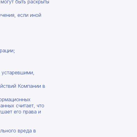
могут быть раскрыты
чения, если иной
рации;
, устаревшими,
ействий Компании в
формационных
анных считает, что
шает его права и
ального вреда в