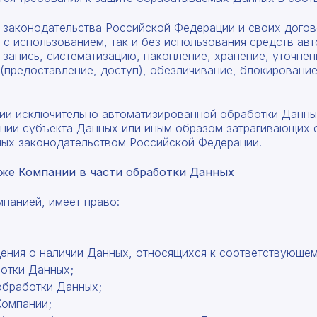
Форма отправлена, спасибо!
Форма не отправлена!
о законодательства Российской Федерации и своих догов
с использованием, так и без использования средств авт
С вами свяжется наш менеджер.
Произошла ошибка.
запись, систематизацию, накопление, хранение, уточнен
 (предоставление, доступ), обезличивание, блокирование
Прикрепить смету на расчет
Заказать звонок
ании исключительно автоматизированной обработки Данн
ии субъекта Данных или иным образом затрагивающих е
Даю согласие на
обработку персональных данных
ных законодательством Российской Федерации.
Отправить запрос
акже Компании в части обработки Данных
Даю согласие на
обработку персональных данных
мпанией, имеет право:
ения о наличии Данных, относящихся к соответствующем
ботки Данных;
обработки Данных;
Компании;