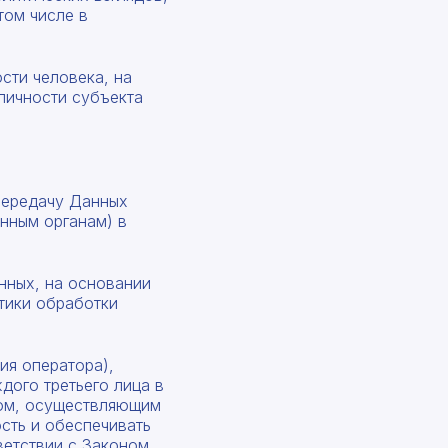
том числе в
сти человека, на
личности субъекта
передачу Данных
нным органам) в
нных, на основании
тики обработки
ия оператора),
дого третьего лица в
цом, осуществляющим
сть и обеспечивать
етствии с Законом.