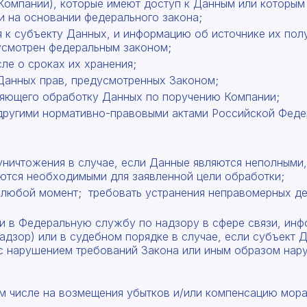
Компании), которые имеют доступ к Данным или которым 
и на основании федерального закона;
 к субъекту Данных, и информацию об источнике их полу
усмотрен федеральным законом;
ле о сроках их хранения;
Данных прав, предусмотренных Законом;
вляющего обработку Данных по поручению Компании;
другими нормативно-правовыми актами Российской Феде
уничтожения в случае, если Данные являются неполными
яются необходимыми для заявленной цели обработки;
 любой момент; ­ требовать устранения неправомерных д
и в Федеральную службу по надзору в сфере связи, ин
дзор) или в судебном порядке в случае, если субъект Д
с нарушением требований Закона или иным образом нару
том числе на возмещения убытков и/или компенсацию мор