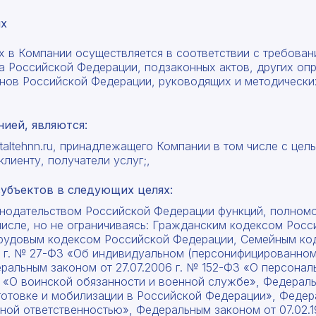
ых
х в Компании осуществляется в соответствии с требова
а Российской Федерации, подзаконных актов, других оп
онов Российской Федерации, руководящих и методическ
ией, являются:
 staltehnn.ru, принадлежащего Компании в том числе с це
клиенту, получатели услуг;,
субъектов в следующих целях:
нодательством Российской Федерации функций, полномо
числе, но не ограничиваясь: Гражданским кодексом Рос
рудовым кодексом Российской Федерации, Семейным ко
6 г. № 27-ФЗ «Об индивидуальном (персонифицированном)
ральным законом от 27.07.2006 г. № 152-ФЗ «О персонал
З «О воинской обязанности и военной службе», Федерал
дготовке и мобилизации в Российской Федерации», Федер
нной ответственностью», Федеральным законом от 07.02.