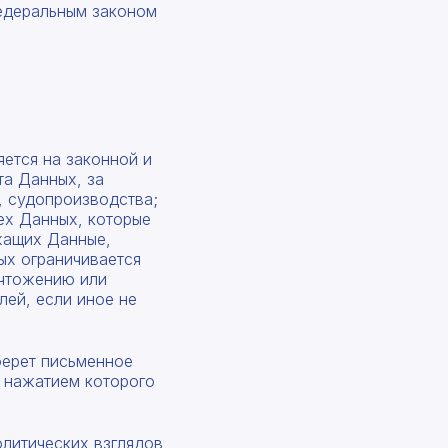
Федеральным законом
ется на законной и
та Данных, за
, судопроизводства;
тех Данных, которые
жащих Данные,
ых ограничивается
ичтожению или
ей, если иное не
берет письменное
, нажатием которого
литических взглядов,