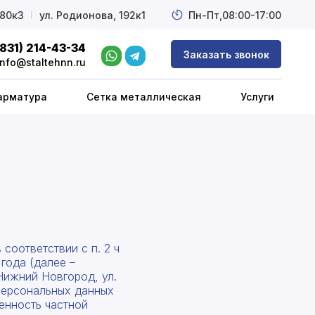
 80к3
l
ул. Родионова, 192к1
Пн-Пт,
08:00-17:00
(831) 214-43-34
Заказать звонок
info@staltehnn.ru
арматура
Сетка металлическая
Услуги
соответствии с п. 2 ч
года (далее –
Нижний Новгород, ул.
 персональных данных
енность частной