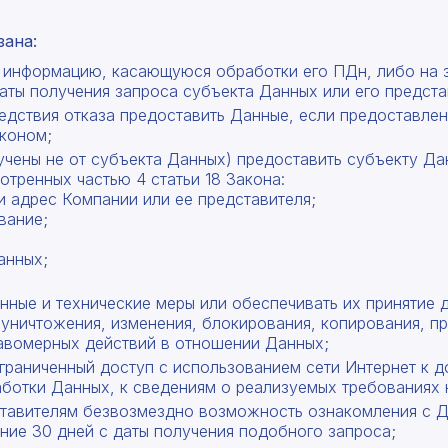
зана:
у информацию, касающуюся обработки его ПДн, либо на 
даты получения запроса субъекта Данных или его предста
едствия отказа предоставить Данные, если предоставлен
аконом;
учены не от субъекта Данных) предоставить субъекту 
тренных частью 4 статьи 18 Закона:
и адрес Компании или ее представителя;
вание;
анных;
ные и технические меры или обеспечивать их принятие 
 уничтожения, изменения, блокирования, копирования, п
равомерных действий в отношении Данных;
ограниченный доступ с использованием сети Интернет к д
ботки Данных, к сведениям о реализуемых требованиях 
ставителям безвозмездно возможность ознакомления с 
ние 30 дней с даты получения подобного запроса;