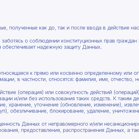
ые, полученные как до, так и после ввода в действие на
же заботясь о соблюдении конституционных прав граждан
я обеспечивает надежную защиту Данных.
относящаяся к прямо или косвенно определенному или 
мации, в частности, относятся: фамилия, имя, отчество, 
йствие (операция) или совокупность действий (операций
ции и/или без использования таких средств. К таким д
ние, хранение, уточнение (обновление, изменение), извл
уп), обезличивание, блокирование, удаление, уничтожен
енность Данных от неправомерного и/или несанкционир
рования, предоставления, распространения Данных, а та