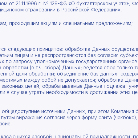
ом от 21.11.1996 г. № 129-ФЗ «О бухгалтерском учете», 
едицинском страховании в Российской Федерации»,
гам, проходящим акциям и специальным предложениям;
тся следующих принципов: обработка Данных осуществля
тьим лицам и не распространяются без согласия субъек
х по запросу уполномоченных государственных органов
обработки (в т.ч. сбора) Данных; ведется сбор только 
ленной цели обработки; объединение баз данных, содер
вместимых между собой не допускается; обработка Данн
и законных целей; обрабатываемые Данные подлежат ун
и в случае утраты необходимости в достижении этих цел
в общедоступные источники Данных, при этом Компания 
 путем выражения согласия через форму сайта (чекбокс)
асие.
, касающихся расовой, национальной принадлежности, по