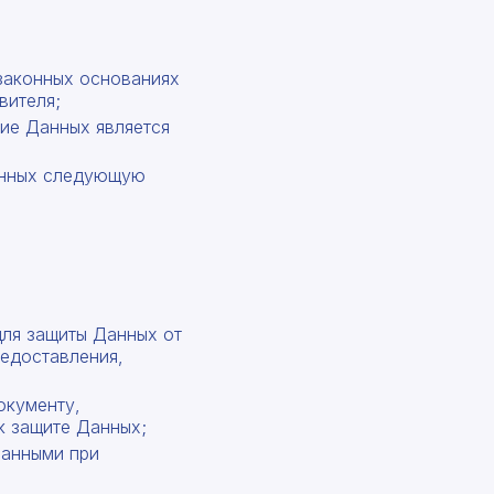
законных основаниях
вителя;
ие Данных является
Данных следующую
для защиты Данных от
редоставления,
окументу,
к защите Данных;
Данными при