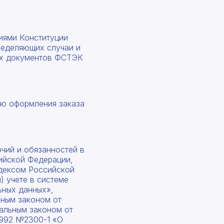
ниями Конституции
ределяющих случаи и
их документов ФСТЭК
лью оформления заказа
чий и обязанностей в
сийской Федерации,
дексом Российской
 учете в системе
ьных данных»,
ьным законом от
альным законом от
1992 №2300-1 «О