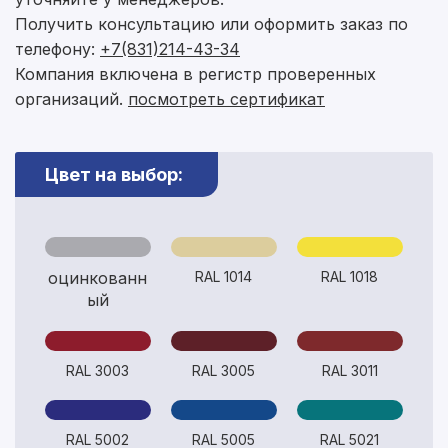
Получить консультацию или оформить заказ по
телефону:
+7(831)214-43-34
Компания включена в регистр проверенных
организаций.
посмотреть сертификат
Цвет на выбор:
Рассчитать смету
оцинкованн
RAL 1014
RAL 1018
Оставьте номер
Заполните форму ниже, чтобы получить
ый
телефона
точный расчет сметы. Мы свяжемся с вами в
кратчайшие сроки.
Мы свяжемся с вами в ближайшее время!
Предоставим бесплатную консультацию по
RAL 3003
RAL 3005
RAL 3011
нашим товарам и актуальным ценам на
Форма отправлена,
металлопрокат
Форма не отправлена!
спасибо!
RAL 5002
RAL 5005
RAL 5021