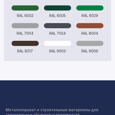
Произошла ошибка.
С вами свяжется наш менеджер.
RAL 6002
RAL 6005
RAL 6029
Прикрепить смету на расчет
Заказать звонок
RAL 7004
RAL 7024
RAL 8004
Отправить запрос
Даю согласие на
обработку персональных данных
Даю согласие на
обработку персональных данных
RAL 8017
RAL 9003
RAL 9006
Металлопрокат и строительные материалы для
строительных объектов и производств