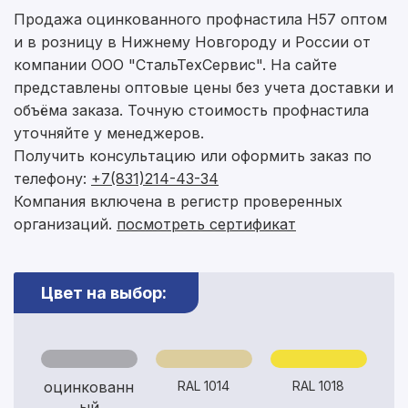
Продажа оцинкованного профнастила Н57 оптом
и в розницу в Нижнему Новгороду и России от
компании ООО "СтальТехСервис". На сайте
представлены оптовые цены без учета доставки и
объёма заказа. Точную стоимость профнастила
уточняйте у менеджеров.
Получить консультацию или оформить заказ по
телефону:
+7(831)214-43-34
Компания включена в регистр проверенных
организаций.
посмотреть сертификат
Цвет на выбор:
Рассчитать смету
Оставьте номер
Заполните форму ниже, чтобы получить
телефона
точный расчет сметы. Мы свяжемся с вами в
кратчайшие сроки.
Мы свяжемся с вами в ближайшее время!
оцинкованн
RAL 1014
RAL 1018
Предоставим бесплатную консультацию по
ый