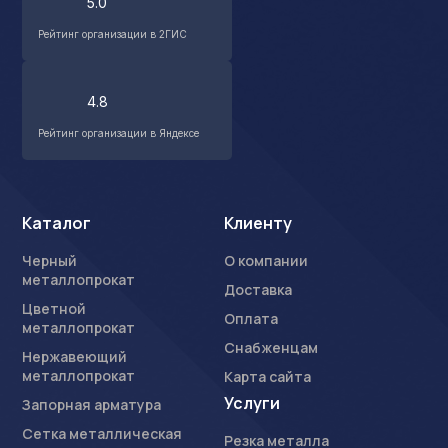
5.0
С вами свяжется наш менеджер.
Рейтинг организации в 2ГИС
Прикрепить смету на расчет
Заказать звонок
4.8
Отправить запрос
Даю согласие на
обработку персональных данных
Рейтинг организации в Яндексе
Даю согласие на
обработку персональных данных
Каталог
Клиенту
Черный
О компании
металлопрокат
Доставка
Цветной
Оплата
металлопрокат
Снабженцам
Нержавеющий
металлопрокат
Карта сайта
Услуги
Запорная арматура
Сетка металлическая
Резка металла