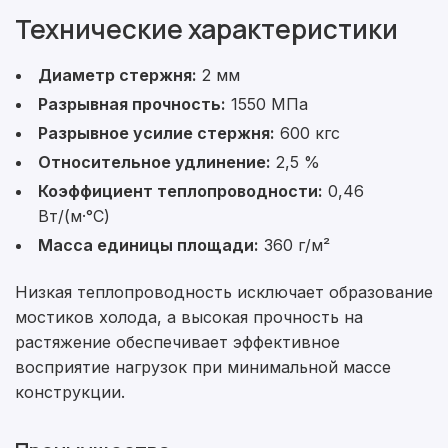
Технические характеристики
Диаметр стержня:
2 мм
Разрывная прочность:
1550 МПа
Разрывное усилие стержня:
600 кгс
Относительное удлинение:
2,5 %
Рассчитать смету
Коэффициент теплопроводности:
0,46
Оставьте номер
Вт/(м·°С)
Заполните форму ниже, чтобы получить
телефона
точный расчет сметы. Мы свяжемся с вами в
Масса единицы площади:
360 г/м²
кратчайшие сроки.
Мы свяжемся с вами в ближайшее время!
Низкая теплопроводность исключает образование
Предоставим бесплатную консультацию по
нашим товарам и актуальным ценам на
мостиков холода, а высокая прочность на
Форма отправлена,
металлопрокат
Форма не отправлена!
растяжение обеспечивает эффективное
спасибо!
восприятие нагрузок при минимальной массе
конструкции.
Произошла ошибка.
С вами свяжется наш менеджер.