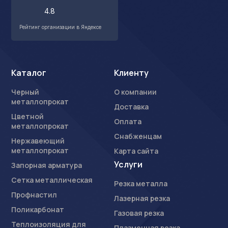
4.8
Рейтинг организации в Яндексе
Каталог
Клиенту
Черный
О компании
металлопрокат
Доставка
Цветной
Оплата
металлопрокат
Снабженцам
Нержавеющий
металлопрокат
Карта сайта
Услуги
Запорная арматура
Сетка металлическая
Резка металла
Профнастил
Лазерная резка
Поликарбонат
Газовая резка
Теплоизоляция для
Плазменная резка