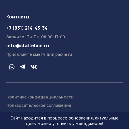
Контакты
+7 (831) 214-43-34
Звоните: Пн-Пт, 08:00-17:00
info@staltehnn.ru
Присылайте смету для расчета
Политика конфиденциальности
На сайте осуществляется обработка пользовательских
Пользовательское соглашение
данных с использованием Cookie в соответствии с
Условиями обработки пользовательских данных
.
© ООО СтальТехСервис, 2026
Ознакомлен
Сайт находится в процессе обновления, актуальные
цены можно уточнить у менеджеров!