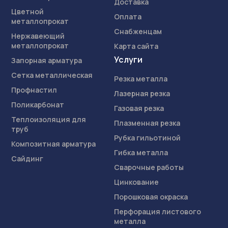
Доставка
Цветной
Оплата
металлопрокат
Снабженцам
Нержавеющий
металлопрокат
Карта сайта
Услуги
Запорная арматура
Сетка металлическая
Резка металла
Профнастил
Лазерная резка
Поликарбонат
Газовая резка
Теплоизоляция для
Плазменная резка
труб
Рубка гильотиной
Композитная арматура
Гибка металла
Сайдинг
Сварочные работы
Цинкование
Порошковая окраска
Перфорация листового
металла