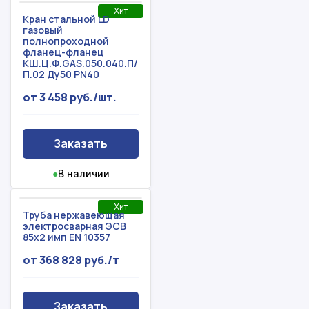
Хит
Кран стальной LD
газовый
полнопроходной
фланец-фланец
КШ.Ц.Ф.GAS.050.040.П/
П.02 Ду50 PN40
от 3 458 руб./шт.
Заказать
●
В наличии
Хит
Труба нержавеющая
электросварная ЭСВ
85x2 имп EN 10357
от 368 828 руб./т
Заказать