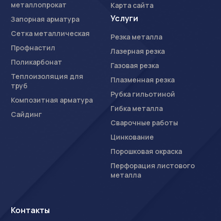
металлопрокат
Карта сайта
Услуги
Запорная арматура
Сетка металлическая
Резка металла
Профнастил
Лазерная резка
Поликарбонат
Газовая резка
Теплоизоляция для
Плазменная резка
труб
Рубка гильотиной
Композитная арматура
Гибка металла
Сайдинг
Сварочные работы
Цинкование
Порошковая окраска
Перфорация листового
металла
Контакты