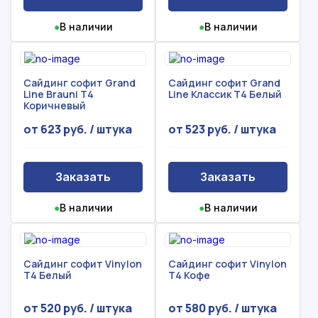
●
В наличии
●
В наличии
Сайдинг софит Grand
Сайдинг софит Grand
Line Brauni Т4
Line Классик Т4 Белый
Коричневый
от 623 руб. / штука
от 523 руб. / штука
Заказать
Заказать
Рассчитать смету
Оставьте номер
●
В наличии
●
В наличии
Заполните форму ниже, чтобы получить
телефона
точный расчет сметы. Мы свяжемся с вами в
кратчайшие сроки.
Мы свяжемся с вами в ближайшее время!
Сайдинг софит Vinylon
Сайдинг софит Vinylon
Предоставим бесплатную консультацию по
T4 Белый
T4 Кофе
нашим товарам и актуальным ценам на
Форма отправлена,
металлопрокат
Форма не отправлена!
от 520 руб. / штука
от 580 руб. / штука
спасибо!