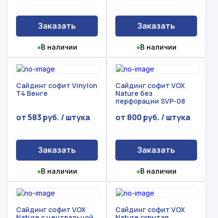
Произошла ошибка.
С вами свяжется наш менеджер.
Заказать
Заказать
●
В наличии
●
В наличии
Прикрепить смету на расчет
Заказать звонок
Отправить запрос
Даю согласие на
обработку персональных данных
Сайдинг софит Vinylon
Сайдинг софит VOX
T4 Венге
Nature без
Даю согласие на
обработку персональных данных
перфорации SVP-08
от 583 руб. / штука
от 800 руб. / штука
Заказать
Заказать
●
В наличии
●
В наличии
Сайдинг софит VOX
Сайдинг софит VOX
Nature с центральной
Nature скрытая