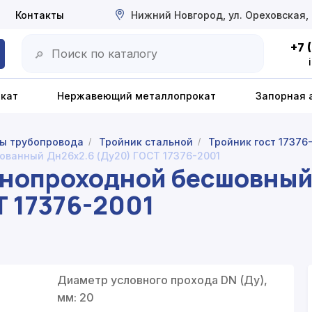
Контакты
Нижний Новгород, ул. Ореховская,
+7 
🔎
окат
Нержавеющий металлопрокат
Запорная 
ы трубопровода
Тройник стальной
Тройник гост 17376
/
/
ванный Дн26х2.6 (Ду20) ГОСТ 17376-2001
внопроходной бесшовны
Т 17376-2001
Диаметр условного прохода DN (Ду),
мм: 20