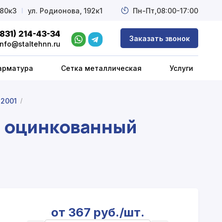
 80к3
l
ул. Родионова, 192к1
Пн-Пт,
08:00-17:00
(831) 214-43-34
Заказать звонок
info@staltehnn.ru
арматура
Сетка металлическая
Услуги
-2001
/
й оцинкованный
от 367 руб./шт.