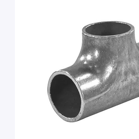
Профнастил
Поликарбонат
Теплоизоляция для труб
Композитная арматура
Сайдинг
Услуги