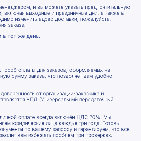
Форма отправлена, спасибо!
Форма не отправлена!
менеджером, и вы можете указать предпочтительную
, включая выходные и праздничные дни, а также в
одимо изменить адрес доставки, пожалуйста,
С вами свяжется наш менеджер.
Произошла ошибка.
ия заказа.
в тот же день.
Прикрепить смету на расчет
Заказать звонок
Даю согласие на
обработку персональных данных
Отправить запрос
 способ оплаты для заказов, оформляемых на
ную сумму заказа, что позволяет вам удобно
Даю согласие на
обработку персональных данных
 доверенность от организации-заказчика и
ставляется УПД (Универсальный передаточный
наличной оплате всегда включён НДС 20%. Мы
няем юридические лица каждые три года. Готовы
окументы по вашему запросу и гарантируем, что все
зволит вам избежать проблем при проверках.