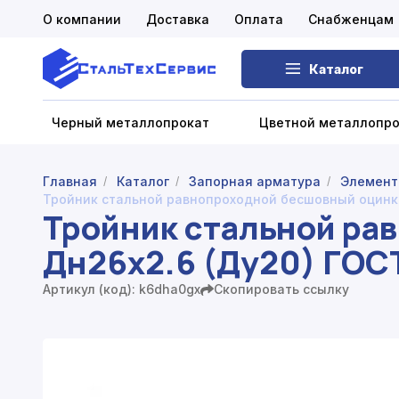
О компании
Доставка
Оплата
Снабженцам
Каталог
Черный металлопрокат
Цветной металлопр
Главная
Каталог
Запорная арматура
Элемент
/
/
/
Тройник стальной равнопроходной бесшовный оцинко
Черный металлопрокат
Тройник стальной ра
Дн26х2.6 (Ду20) ГОС
Цветной металлопрокат
Нержавеющий металлопрокат
Артикул (код): k6dha0gx
Скопировать ссылку
Запорная арматура
Сетка металлическая