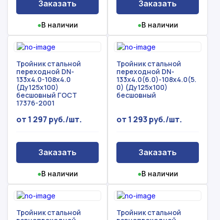
Заказать
Заказать
●
В наличии
●
В наличии
Тройник стальной
Тройник стальной
переходной DN-
переходной DN-
133х4.0-108х4.0
133х4.0(6.0)-108х4.0(5.
Рассчитать смету
(Ду125х100)
0) (Ду125х100)
бесшовный ГОСТ
бесшовный
Оставьте номер
17376-2001
Заполните форму ниже, чтобы получить
телефона
точный расчет сметы. Мы свяжемся с вами в
от 1 297 руб./шт.
от 1 293 руб./шт.
кратчайшие сроки.
Мы свяжемся с вами в ближайшее время!
Предоставим бесплатную консультацию по
нашим товарам и актуальным ценам на
Заказать
Заказать
Форма отправлена,
металлопрокат
Форма не отправлена!
спасибо!
●
В наличии
●
В наличии
Произошла ошибка.
С вами свяжется наш менеджер.
Тройник стальной
Тройник стальной