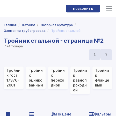
позвонить
Главная
/
Каталог
/
Запорная арматура
/
Элементы трубопровода
/
Тройник стальной
Тройник стальной - страница №2
174 товара
Тройни
Тройни
Тройни
Тройни
Тройни
к гост
к
к
к
к
17376-
оцинко
перехо
равноп
фланце
2001
ванный
дной
роходн
вый
ой
По цене
Фильтры