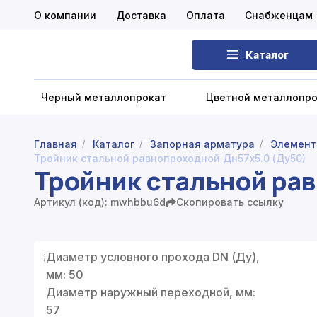
О компании
Доставка
Оплата
Снабженцам
Каталог
Черный металлопрокат
Цветной металлопр
Главная
Каталог
Запорная арматура
Элемент
/
/
/
Тройник стальной равнопроходной Дн57х5.0 (Ду50)
Черный металлопрокат
Тройник стальной ра
Цветной металлопрокат
Артикул (код): mwhbbu6d
Скопировать ссылку
Нержавеющий металлопрокат
;
Диаметр условного прохода DN (Ду),
Запорная арматура
мм: 50
Сетка металлическая
Диаметр наружный переходной, мм:
57