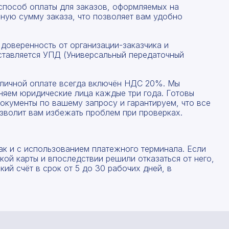
 способ оплаты для заказов, оформляемых на
ную сумму заказа, что позволяет вам удобно
 доверенность от организации-заказчика и
ставляется УПД (Универсальный передаточный
наличной оплате всегда включён НДС 20%. Мы
няем юридические лица каждые три года. Готовы
окументы по вашему запросу и гарантируем, что все
зволит вам избежать проблем при проверках.
Рассчитать смету
ак и с использованием платежного терминала. Если
ой карты и впоследствии решили отказаться от него,
Заполните форму ниже, чтобы получить точный
Оставьте номер телефона
ий счёт в срок от 5 до 30 рабочих дней, в
расчет сметы. Мы свяжемся с вами в кратчайшие
сроки.
Мы свяжемся с вами в ближайшее время!
Предоставим бесплатную консультацию по нашим
товарам и актуальным ценам на металлопрокат