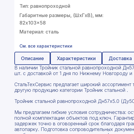
Профнастил
Тип: равнопроходной
Поликарбонат
Габаритные размеры, (ШxГxВ), мм:
82x103x58
Теплоизоляция для труб
Материал: сталь
Композитная арматура
См. все характеристики
Сайдинг
Описание
Характеристики
Доставка
Услуги
В наличии Тройник стальной равнопроходной Дн57х
шт. с доставкой от 1 дня по Нижнему Новгороду и
СтальТехСервис предлагает широкий ассортимент 
другую продукцию категории Тройник стальной .
Тройник стальной равнопроходной Дн57х5.0 (Ду50
Мы предлагаем гибкие условия сотрудничества: о
полной комплектации объектов под ключ. Гаранти
задержек точно в оговоренный срок благодаря гр
автопарку. Подготовка сопроводительных докумен