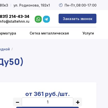
 80к3
l
ул. Родионова, 192к1
Пн-Пт,
08:00-17:00
(831) 214-43-34
Заказать звонок
info@staltehnn.ru
арматура
Сетка металлическая
Услуги
одной
/
Ду50)
от 361 руб./шт.
−
+