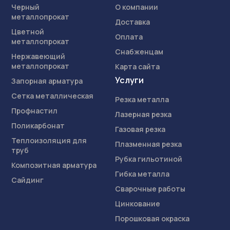
Черный
О компании
металлопрокат
Доставка
Цветной
Оплата
металлопрокат
Снабженцам
Нержавеющий
металлопрокат
Карта сайта
Услуги
Запорная арматура
Сетка металлическая
Резка металла
Профнастил
Лазерная резка
Поликарбонат
Газовая резка
Теплоизоляция для
Плазменная резка
труб
Рубка гильотиной
Композитная арматура
Гибка металла
Сайдинг
Сварочные работы
Цинкование
Порошковая окраска