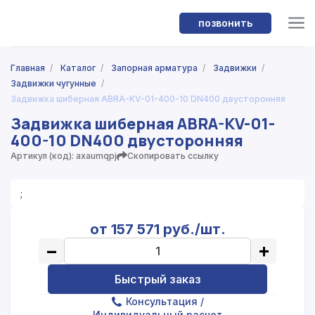
позвонить
Главная
/
Каталог
/
Запорная арматура
/
Задвижки
/
Задвижки чугунные
/
Задвижка шиберная ABRA-KV-01-400-10 DN400 двусторонняя
Задвижка шиберная ABRA-KV-01-
400-10 DN400 двусторонняя
Артикул (код): axaumqpj
Скопировать ссылку
;
от 157 571 руб./шт.
−
+
Быстрый заказ
Консультация
/
Индивидуальный расчет