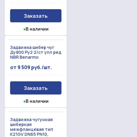
Заказать
●
В наличии
Задвижка шибер чуг
Ду800 Ру2 2/ст упл ред
NBR Benarmo
от 9 509 руб./шт.
Заказать
●
В наличии
Задвижка чугунная
шиберная
межфланцевая тип
K21GV DN65 PN10,