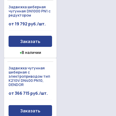
нашим товарам и актуальным ценам на
Форма отправлена,
металлопрокат
Задвижка шиберная
Форма не отправлена!
чугунная DN1000 PN1 с
спасибо!
редуктором
от 19 792 руб./шт.
Произошла ошибка.
С вами свяжется наш менеджер.
Заказать
Прикрепить смету на расчет
Заказать звонок
●
В наличии
Отправить запрос
Даю согласие на
обработку персональных данных
Даю согласие на
обработку персональных данных
Задвижка чугунная
шиберная с
электроприводом тип
K21GV DN400 PN10,
DENDOR
от 366 715 руб./шт.
Заказать