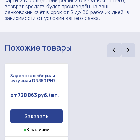
карты и впоследствии решили отказаться от него,
возврат средств будет произведён на ваш
банковский счёт в срок от 5 до 30 рабочих дней, в
зависимости от условий вашего банка.
Похожие товары
Задвижка шиберная
чугунная DN350 PN7
от 728 863 руб./шт.
Рассчитать смету
Оставьте номер
Заполните форму ниже, чтобы получить
телефона
Заказать
точный расчет сметы. Мы свяжемся с вами в
кратчайшие сроки.
Мы свяжемся с вами в ближайшее время!
●
В наличии
Предоставим бесплатную консультацию по