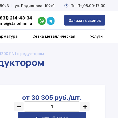
 80к3
l
ул. Родионова, 192к1
Пн-Пт,
08:00-17:00
(831) 214-43-34
Заказать звонок
info@staltehnn.ru
арматура
Сетка металлическая
Услуги
1200 PN1 с редуктором
едуктором
от 30 305 руб./шт.
−
+