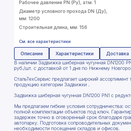
Профнастил
Рабочее давление PN (Ру), атм: 1
Диаметр условного прохода DN (Ду),
Поликарбонат
мм: 1200
Теплоизоляция для труб
Строительная длина, мм: 156
Композитная арматура
См. все характеристики
Сайдинг
Описание
Характеристики
Доставка
Услуги
В наличии Задвижка шиберная чугунная DN1200 PN1
руб./шт. с доставкой от 1 дня по Нижнему Новгор
СтальТехСервис предлагает широкий ассортимент 
продукцию категории Задвижки .
Задвижка шиберная чугунная DN1200 PN1 с редукт
Мы предлагаем гибкие условия сотрудничества: о
полной комплектации объектов под ключ. Гаранти
задержек точно в оговоренный срок благодаря гр
автопарку. Подготовка сопроводительных докумен
необходимости посещения складов и офисов.