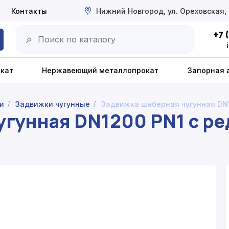
Контакты
Нижний Новгород, ул. Ореховская,
+7 
🔎
окат
Нержавеющий металлопрокат
Запорная 
и
Задвижки чугунные
Задвижка шиберная чугунная DN
/
/
угунная DN1200 PN1 с р