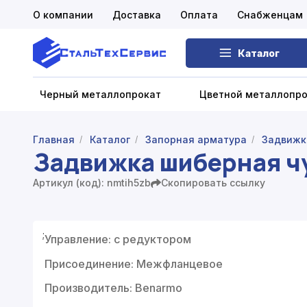
О компании
Доставка
Оплата
Снабженцам
Каталог
Черный металлопрокат
Цветной металлопр
Главная
Каталог
Запорная арматура
Задвижк
/
/
/
Задвижка шиберная ч
Черный металлопрокат
Артикул (код): nmtih5zb
Скопировать ссылку
Цветной металлопрокат
Нержавеющий металлопрокат
;
Управление: с редуктором
Запорная арматура
Присоединение: Межфланцевое
Сетка металлическая
Производитель: Benarmo