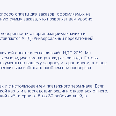
 способ оплаты для заказов, оформляемых на
ную сумму заказа, что позволяет вам удобно
 доверенность от организации-заказчика и
ставляется УПД (Универсальный передаточный
наличной оплате всегда включён НДС 20%. Мы
няем юридические лица каждые три года. Готовы
окументы по вашему запросу и гарантируем, что все
зволит вам избежать проблем при проверках.
Рассчитать смету
Заполните форму ниже, чтобы получить точный
Оставьте номер телефона
ак и с использованием платежного терминала. Если
расчет сметы. Мы свяжемся с вами в кратчайшие
ой карты и впоследствии решили отказаться от него,
сроки.
Мы свяжемся с вами в ближайшее время!
ий счёт в срок от 5 до 30 рабочих дней, в
Предоставим бесплатную консультацию по нашим
товарам и актуальным ценам на металлопрокат