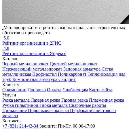
Металлопрокат и строительные материалы для строительных
объектов и производств
5.0
Рейтинг организации в 2ГИС
4.8
Рейтинг организации в Яндексе
Каталог
Черный металлопрокат
Цветной металлопрокат
Нержавеющий металлопрокат
Запорная арматура
Сетка
металлическая
Профнастил
Поликарбонат
Теплоизоляция для
труб
Композитная арматура
Сайдинг
Клиенту
О компании
Доставка
Оплата
Снабженцам
Карта сайта
Услуги
Резка металла
Лазерная резка
Газовая резка
Плазменная резка
Рубка гильотиной
Гибка металла
Сварочные работы
Цинкование
Порошковая окраска
Перфорация листового
металла
Контакты
+7 (831) 214-43-34
Звоните: Пн-Пт, 08:00-17:00