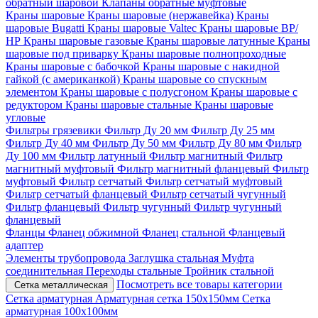
обратный шаровой
Клапаны обратные муфтовые
Краны шаровые
Краны шаровые (нержавейка)
Краны
шаровые Bugatti
Краны шаровые Valtec
Краны шаровые ВР/
НР
Краны шаровые газовые
Краны шаровые латунные
Краны
шаровые под приварку
Краны шаровые полнопроходные
Краны шаровые с бабочкой
Краны шаровые с накидной
гайкой (с американкой)
Краны шаровые со спускным
элементом
Краны шаровые с полусгоном
Краны шаровые с
редуктором
Краны шаровые стальные
Краны шаровые
угловые
Фильтры грязевики
Фильтр Ду 20 мм
Фильтр Ду 25 мм
Фильтр Ду 40 мм
Фильтр Ду 50 мм
Фильтр Ду 80 мм
Фильтр
Ду 100 мм
Фильтр латунный
Фильтр магнитный
Фильтр
магнитный муфтовый
Фильтр магнитный фланцевый
Фильтр
муфтовый
Фильтр сетчатый
Фильтр сетчатый муфтовый
Фильтр сетчатый фланцевый
Фильтр сетчатый чугунный
Фильтр фланцевый
Фильтр чугунный
Фильтр чугунный
фланцевый
Фланцы
Фланец обжимной
Фланец стальной
Фланцевый
адаптер
Элементы трубопровода
Заглушка стальная
Муфта
соединительная
Переходы стальные
Тройник стальной
Посмотреть все товары категории
Сетка металлическая
Сетка арматурная
Арматурная сетка 150х150мм
Сетка
арматурная 100х100мм