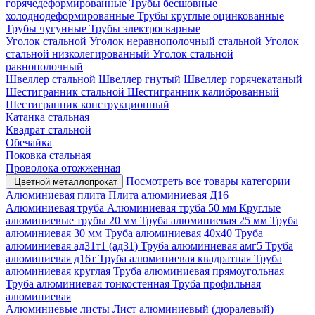
горячедеформированные
Трубы бесшовные
холоднодеформированные
Трубы круглые оцинкованные
Трубы чугунные
Трубы электросварные
Уголок стальной
Уголок неравнополочный стальной
Уголок
стальной низколегированный
Уголок стальной
равнополочный
Швеллер стальной
Швеллер гнутый
Швеллер горячекатаный
Шестигранник стальной
Шестигранник калиброванный
Шестигранник конструкционный
Катанка стальная
Квадрат стальной
Обечайка
Поковка стальная
Проволока отожженная
Посмотреть все товары категории
Цветной металлопрокат
Алюминиевая плита
Плита алюминиевая Д16
Алюминиевая труба
Алюминиевая труба 50 мм
Круглые
алюминиевые трубы 20 мм
Труба алюминиевая 25 мм
Труба
алюминиевая 30 мм
Труба алюминиевая 40х40
Труба
алюминиевая ад31т1 (ад31)
Труба алюминиевая амг5
Труба
алюминиевая д16т
Труба алюминиевая квадратная
Труба
алюминиевая круглая
Труба алюминиевая прямоугольная
Труба алюминиевая тонкостенная
Труба профильная
алюминиевая
Алюминиевые листы
Лист алюминиевый (дюралевый)