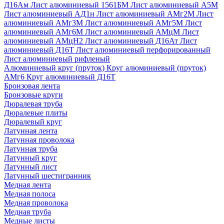
Д16Ам
Лист алюминиевый 1561БМ
Лист алюминиевый А5М
Лист алюминиевый АД1н
Лист алюминиевый АМг2М
Лист
алюминиевый АМг3М
Лист алюминиевый АМг5М
Лист
алюминиевый АМг6М
Лист алюминиевый АМцМ
Лист
алюминиевый АМцН2
Лист алюминиевый Д16Ат
Лист
алюминиевый Д16Т
Лист алюминиевый перфорированный
Лист алюминиевый рифленый
Алюминиевый круг (пруток)
Круг алюминиевый (пруток)
АМг6
Круг алюминиевый Д16Т
Бронзовая лента
Бронзовые круги
Дюралевая труба
Дюралевые плиты
Дюралевый круг
Латунная лента
Латунная проволока
Латунная труба
Латунный круг
Латунный лист
Латунный шестигранник
Медная лента
Медная полоса
Медная проволока
Медная труба
Медные листы