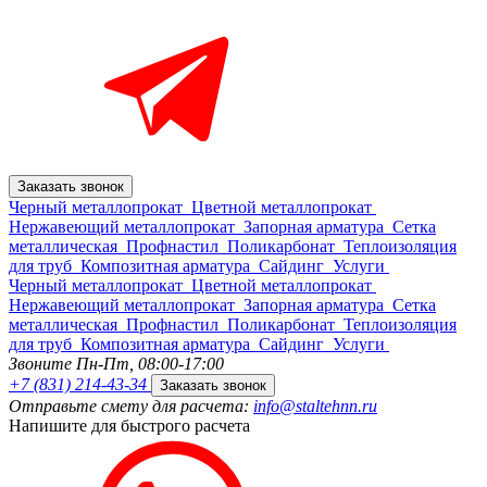
Заказать звонок
Черный металлопрокат
Цветной металлопрокат
Нержавеющий металлопрокат
Запорная арматура
Сетка
металлическая
Профнастил
Поликарбонат
Теплоизоляция
для труб
Композитная арматура
Сайдинг
Услуги
Черный металлопрокат
Цветной металлопрокат
Нержавеющий металлопрокат
Запорная арматура
Сетка
металлическая
Профнастил
Поликарбонат
Теплоизоляция
для труб
Композитная арматура
Сайдинг
Услуги
Звоните Пн-Пт,
08:00-17:00
+7 (831) 214-43-34
Заказать звонок
Отправьте смету для расчета:
info@staltehnn.ru
Напишите для быстрого расчета