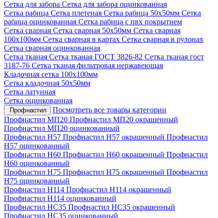
Сетка для забора
Сетка для забора оцинкованная
Сетка рабица
Сетка плетеная
Сетка рабица 50х50мм
Сетка
рабица оцинкованная
Сетка рабица с пвх покрытием
Сетка сварная
Сетка сварная 50х50мм
Сетка сварная
100х100мм
Сетка сварная в картах
Сетка сварная в рулонах
Сетка сварная оцинкованная
Сетка тканая
Сетка тканая ГОСТ 3826-82
Сетка тканая гост
3187-76
Сетка тканая фильтровая нержавеющая
Кладочная сетка 100х100мм
Сетка кладочная 50х50мм
Сетка латунная
Сетка оцинкованная
Посмотреть все товары категории
Профнастил
Профнастил МП20
Профнастил МП20 окрашенный
Профнастил МП20 оцинкованный
Профнастил Н57
Профнастил Н57 окрашенный
Профнастил
Н57 оцинкованный
Профнастил Н60
Профнастил Н60 окрашенный
Профнастил
Н60 оцинкованный
Профнастил Н75
Профнастил Н75 окрашенный
Профнастил
Н75 оцинкованный
Профнастил Н114
Профнастил Н114 окрашенный
Профнастил Н114 оцинкованный
Профнастил НС35
Профнастил НС35 окрашенный
Профнастил НС35 оцинкованный