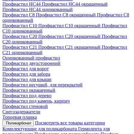
Профнастил НС44
Профнастил НС44 окрашенный
Профнастил НС44 оцинкованный
Профнастил С8
Профнастил С8 окрашенный
Профнастил С8
оцинкованный
Профнастил С10
Профнастил С10 окрашенный
Профнастил
С10 оцинкованный
Профнастил С20
Профнастил С20 окрашенный
Профнастил
С20 оцинкованный
Профнастил С21
Профнастил С21 окрашенный
Профнастил
С21 оцинкованный
Оцинкованный профнастил
Профнастил двухсторонний
Профнастил для ворот
Профнастил для забора
Профнастил для крыши
Профнастил несущий, для перекрытий
Профнастил окрашенный
Профнастил под дерево
Профнастил под камень, кирпич
Профнастил стеновой
Снегозадержатели
Торцевая планка
Посмотреть все товары категории
Поликарбонат
Комплектующие для поликарбоната
Гермолента для