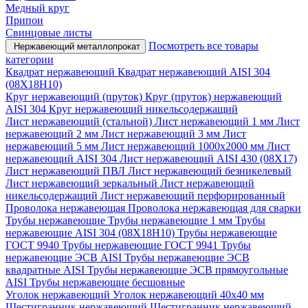
Медный круг
Припои
Свинцовые листы
Посмотреть все товары
Нержавеющий металлопрокат
категории
Квадрат нержавеющий
Квадрат нержавеющий AISI 304
(08Х18Н10)
Круг нержавеющий (пруток)
Круг (пруток) нержавеющий
AISI 304
Круг нержавеющий никельсодержащий
Лист нержавеющий (стальной)
Лист нержавеющий 1 мм
Лист
нержавеющий 2 мм
Лист нержавеющий 3 мм
Лист
нержавеющий 5 мм
Лист нержавеющий 1000х2000 мм
Лист
нержавеющий AISI 304
Лист нержавеющий AISI 430 (08Х17)
Лист нержавеющий ПВЛ
Лист нержавеющий безникелевый
Лист нержавеющий зеркальный
Лист нержавеющий
никельсодержащий
Лист нержавеющий перфорированный
Проволока нержавеющая
Проволока нержавеющая для сварки
Трубы нержавеющие
Трубы нержавеющие 1 мм
Трубы
нержавеющие AISI 304 (08Х18Н10)
Трубы нержавеющие
ГОСТ 9940
Трубы нержавеющие ГОСТ 9941
Трубы
нержавеющие ЭСВ AISI
Трубы нержавеющие ЭСВ
квадратные AISI
Трубы нержавеющие ЭСВ прямоугольные
AISI
Трубы нержавеющие бесшовные
Уголок нержавеющий
Уголок нержавеющий 40x40 мм
Шестигранник нержавеющий
Шестигранник нержавеющий