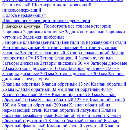
безникелевый
Шестигранник нержавеющий
никельсодержащий
Полоса нержавеющая
Швеллер нержавеющий никельсодержащий
Посмотреть все товары категории
Запорная арматура
Задвижки
Задвижки клиновые
Задвижки стальные
Задвижки
чугунные
Задвижки шиберные
Запорные клапаны (вентили)
Вентили из нержавеющей стали
Вентили латунные
Вентили стальные
Вентили чугунные
Затворы
Затвор межфланцевый
Затвор нержавеющий
Затвор
поворотный Ру 16
Затвор фланцевый
Затвор чугунный
Затворы дисковые
Затворы дисковые 50 мм
Затворы дисковые
80 мм
Затворы дисковые 100 мм
Затворы дисковые 150 мм
Затворы дисковые 200 мм
Затворы дисковые 300 мм
Затворы
дисковые с редуктором
Клапаны обратные
Клапан обратный 15 мм
Клапан обратный
25 мм
Клапан обратный 32 мм
Клапан обратный 40 мм
Клапан обратный 50 мм
Клапан обратный 80 мм
Клапан
обратный 100 мм
Клапан обратный 125 мм
Клапан обратный
150 мм
Клапан обратный 200 мм
Клапан обратный из
нержавеющей стали
Клапан обратный латунный
Клапан
обратный межфланцевый
Клапан обратный осевой
Клапан
обратный пружинный
Клапан обратный стальной
Клапан
обратный фланцевый
Клапан обратный чугунный
Клапан