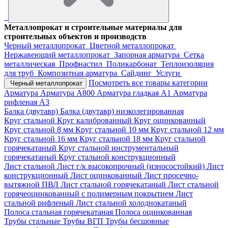
Металлопрокат и строительные материалы для
строительных объектов и производств
Черный металлопрокат
Цветной металлопрокат
Нержавеющий металлопрокат
Запорная арматура
Сетка
металлическая
Профнастил
Поликарбонат
Теплоизоляция
для труб
Композитная арматура
Сайдинг
Услуги
Посмотреть все товары категории
Черный металлопрокат
Арматура
Арматура А800
Арматура гладкая А1
Арматура
рифленая А3
Балка (двутавр)
Балка (двутавр) низколегированная
Круг стальной
Круг калиброванный
Круг оцинкованный
Круг стальной 8 мм
Круг стальной 10 мм
Круг стальной 12 мм
Круг стальной 16 мм
Круг стальной 18 мм
Круг стальной
горячекатаный
Круг стальной инструментальный
горячекатаный
Круг стальной конструкционный
Лист стальной
Лист г/к высокопрочный (износостойкий)
Лист
конструкционный
Лист оцинкованный
Лист просечно-
вытяжной ПВЛ
Лист стальной горячекатаный
Лист стальной
горячеоцинкованный с полимерным покрытием
Лист
стальной рифленый
Лист стальной холоднокатаный
Полоса стальная горячекатаная
Полоса оцинкованная
Трубы стальные
Трубы ВГП
Трубы бесшовные