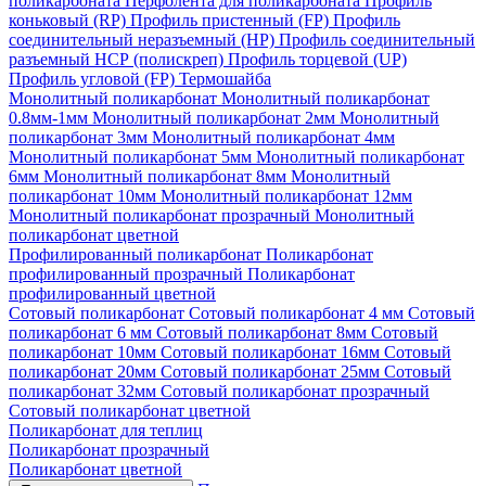
поликарбоната
Перфолента для поликарбоната
Профиль
коньковый (RP)
Профиль пристенный (FP)
Профиль
соединительный неразъемный (НР)
Профиль соединительный
разъемный НСР (полискреп)
Профиль торцевой (UP)
Профиль угловой (FP)
Термошайба
Монолитный поликарбонат
Монолитный поликарбонат
0.8мм-1мм
Монолитный поликарбонат 2мм
Монолитный
поликарбонат 3мм
Монолитный поликарбонат 4мм
Монолитный поликарбонат 5мм
Монолитный поликарбонат
6мм
Монолитный поликарбонат 8мм
Монолитный
поликарбонат 10мм
Монолитный поликарбонат 12мм
Монолитный поликарбонат прозрачный
Монолитный
поликарбонат цветной
Профилированный поликарбонат
Поликарбонат
профилированный прозрачный
Поликарбонат
профилированный цветной
Сотовый поликарбонат
Сотовый поликарбонат 4 мм
Сотовый
поликарбонат 6 мм
Сотовый поликарбонат 8мм
Сотовый
поликарбонат 10мм
Сотовый поликарбонат 16мм
Сотовый
поликарбонат 20мм
Сотовый поликарбонат 25мм
Сотовый
поликарбонат 32мм
Сотовый поликарбонат прозрачный
Сотовый поликарбонат цветной
Поликарбонат для теплиц
Поликарбонат прозрачный
Поликарбонат цветной