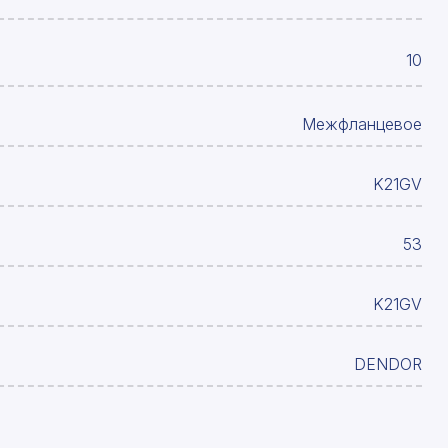
10
Межфланцевое
K21GV
53
K21GV
DENDOR