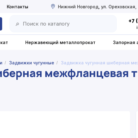
Контакты
Нижний Новгород, ул. Ореховская,
+7 
🔎
окат
Нержавеющий металлопрокат
Запорная 
и
Задвижки чугунные
Задвижка чугунная шиберная ме
/
/
иберная межфланцевая т