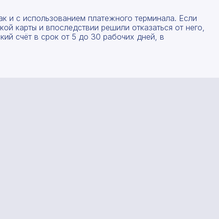
Форма отправлена, спасибо!
Форма не отправлена!
ак и с использованием платежного терминала. Если
ой карты и впоследствии решили отказаться от него,
С вами свяжется наш менеджер.
Произошла ошибка.
ий счёт в срок от 5 до 30 рабочих дней, в
Прикрепить смету на расчет
Заказать звонок
Даю согласие на
обработку персональных данных
Отправить запрос
Даю согласие на
обработку персональных данных