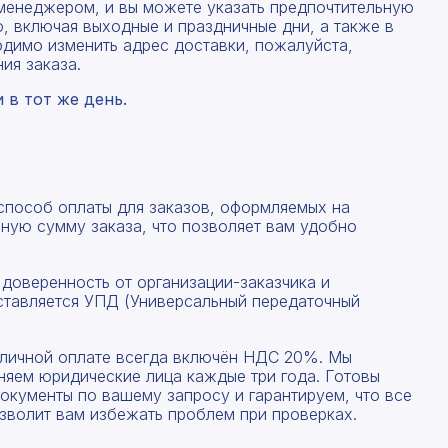
менеджером, и вы можете указать предпочтительную
, включая выходные и праздничные дни, а также в
одимо изменить адрес доставки, пожалуйста,
ия заказа.
в тот же день.
 способ оплаты для заказов, оформляемых на
ную сумму заказа, что позволяет вам удобно
Рассчитать смету
 доверенность от организации-заказчика и
ставляется УПД (Универсальный передаточный
Заполните форму ниже, чтобы получить точный
Оставьте номер телефона
расчет сметы. Мы свяжемся с вами в кратчайшие
сроки.
наличной оплате всегда включён НДС 20%. Мы
Мы свяжемся с вами в ближайшее время!
няем юридические лица каждые три года. Готовы
Предоставим бесплатную консультацию по нашим
окументы по вашему запросу и гарантируем, что все
товарам и актуальным ценам на металлопрокат
зволит вам избежать проблем при проверках.