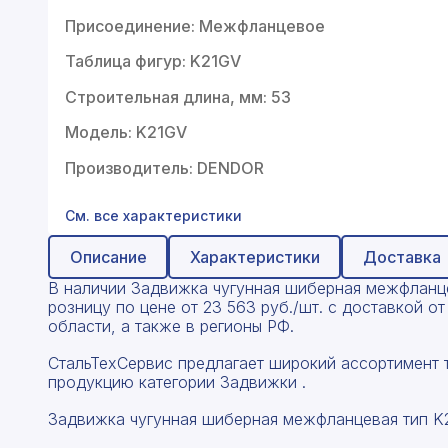
Профнастил
Присоединение: Межфланцевое
Поликарбонат
Таблица фигур: K21GV
Теплоизоляция для труб
Строительная длина, мм: 53
Композитная арматура
Модель: K21GV
Производитель: DENDOR
Сайдинг
Услуги
См. все характеристики
Описание
Характеристики
Доставка
В наличии Задвижка чугунная шиберная межфланц
розницу по цене от 23 563 руб./шт. с доставкой 
области, а также в регионы РФ.
СтальТехСервис предлагает широкий ассортимент 
продукцию категории Задвижки .
Задвижка чугунная шиберная межфланцевая тип K