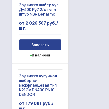
Задвижка шибер чуг
Ду400 Ру7 2/ст упл
штур NBR Benarmo
от 2 026 367 руб./
шт.
Заказать
●
В наличии
Задвижка чугунная
шиберная
межфланцевая тип
K21GV DN400 PN10,
DENDOR
от 179 081 руб./
шт.