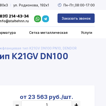
 80к3
l
ул. Родионова, 192к1
Пн-Пт,
08:00-17:00
(831) 214-43-34
Заказать звонок
info@staltehnn.ru
арматура
Сетка металлическая
Услуги
жфланцевая тип K21GV DN100 PN10, DENDOR
ип K21GV DN100
от 23 563 руб./шт.
−
+