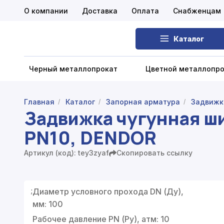
О компании
Доставка
Оплата
Снабженцам
Каталог
Черный металлопрокат
Цветной металлопр
Главная
Каталог
Запорная арматура
Задвижк
/
/
/
Задвижка чугунная ш
Черный металлопрокат
PN10, DENDOR
Цветной металлопрокат
Артикул (код): tey3zyaf
Скопировать ссылку
Нержавеющий металлопрокат
Запорная арматура
;
Диаметр условного прохода DN (Ду),
Сетка металлическая
мм: 100
Рабочее давление PN (Ру), атм: 10