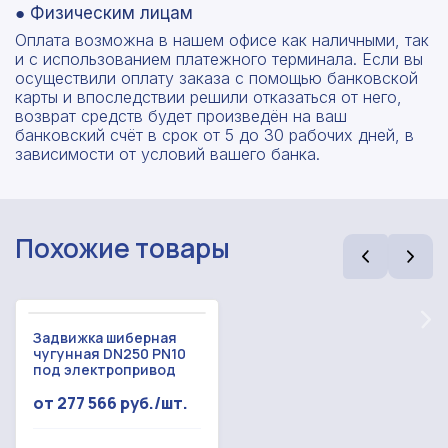
● Физическим лицам
Оплата возможна в нашем офисе как наличными, так
и с использованием платежного терминала. Если вы
осуществили оплату заказа с помощью банковской
карты и впоследствии решили отказаться от него,
возврат средств будет произведён на ваш
банковский счёт в срок от 5 до 30 рабочих дней, в
зависимости от условий вашего банка.
Рассчитать смету
Оставьте номер
Заполните форму ниже, чтобы получить
телефона
точный расчет сметы. Мы свяжемся с вами в
Похожие товары
кратчайшие сроки.
Мы свяжемся с вами в ближайшее время!
Предоставим бесплатную консультацию по
нашим товарам и актуальным ценам на
Форма отправлена,
металлопрокат
Форма не отправлена!
спасибо!
Задвижка шиберная
чугунная DN250 PN10
под электропривод
Произошла ошибка.
С вами свяжется наш менеджер.
от 277 566 руб./шт.