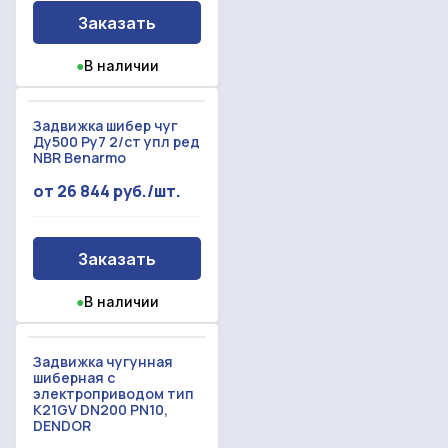
Прикрепить смету на расчет
Заказать
Заказать звонок
Отправить запрос
●
В наличии
Даю согласие на
обработку персональных данных
Даю согласие на
обработку персональных данных
Задвижка шибер чуг
Ду500 Ру7 2/ст упл ред
NBR Benarmo
от 26 844 руб./шт.
Заказать
●
В наличии
Задвижка чугунная
шиберная с
электроприводом тип
K21GV DN200 PN10,
DENDOR