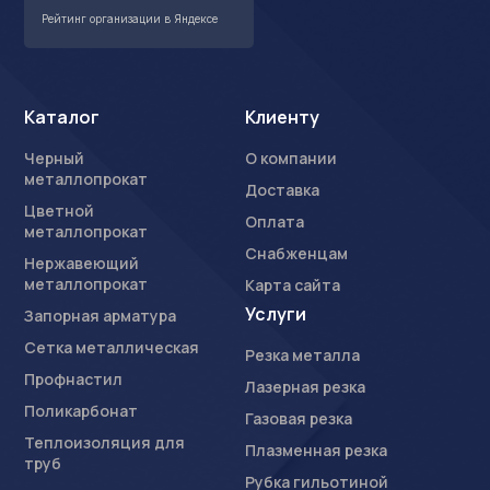
Рейтинг организации в Яндексе
Каталог
Клиенту
Черный
О компании
металлопрокат
Доставка
Цветной
Оплата
металлопрокат
Снабженцам
Нержавеющий
металлопрокат
Карта сайта
Услуги
Запорная арматура
Сетка металлическая
Резка металла
Профнастил
Лазерная резка
Поликарбонат
Газовая резка
Теплоизоляция для
Плазменная резка
труб
Рубка гильотиной