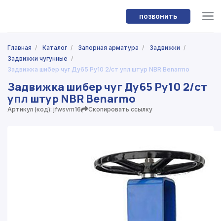
позвонить
Главная
/
Каталог
/
Запорная арматура
/
Задвижки
/
Задвижки чугунные
/
Задвижка шибер чуг Ду65 Ру10 2/ст упл штур NBR Benarmo
Задвижка шибер чуг Ду65 Ру10 2/ст
упл штур NBR Benarmo
Артикул (код): jfwsvm16
Скопировать ссылку