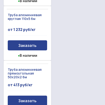
●
В наличии
Прикрепить смету на расчет
Заказать звонок
Отправить запрос
Труба алюминиевая
Даю согласие на
обработку персональных данных
круглая 110x5 6м
Даю согласие на
обработку персональных данных
от 1 232 руб/кг
Заказать
●
В наличии
Труба алюминиевая
прямоугольная
50x20x2 6м
от 413 руб/кг
Заказать