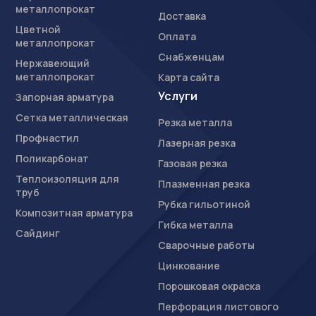
металлопрокат
Доставка
Цветной
Оплата
металлопрокат
Снабженцам
Нержавеющий
металлопрокат
Карта сайта
Услуги
Запорная арматура
Сетка металлическая
Резка металла
Профнастил
Лазерная резка
Поликарбонат
Газовая резка
Теплоизоляция для
Плазменная резка
труб
Рубка гильотиной
Композитная арматура
Гибка металла
Сайдинг
Сварочные работы
Цинкование
Порошковая окраска
Перфорация листового