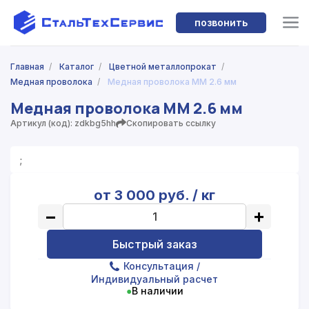
позвонить
Главная
/
Каталог
/
Цветной металлопрокат
/
Медная проволока
/
Медная проволока ММ 2.6 мм
Медная проволока ММ 2.6 мм
Артикул (код): zdkbg5hh
Скопировать ссылку
;
от 3 000 руб. / кг
−
+
Быстрый заказ
Консультация
/
Индивидуальный расчет
●
В наличии