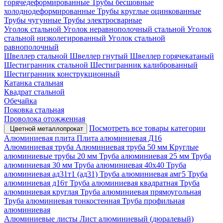
горячедеформированные
Трубы бесшовные
холоднодеформированные
Трубы круглые оцинкованные
Трубы чугунные
Трубы электросварные
Уголок стальной
Уголок неравнополочный стальной
Уголок
стальной низколегированный
Уголок стальной
равнополочный
Швеллер стальной
Швеллер гнутый
Швеллер горячекатаный
Шестигранник стальной
Шестигранник калиброванный
Шестигранник конструкционный
Катанка стальная
Квадрат стальной
Обечайка
Поковка стальная
Проволока отожженная
Посмотреть все товары категории
Цветной металлопрокат
Алюминиевая плита
Плита алюминиевая Д16
Алюминиевая труба
Алюминиевая труба 50 мм
Круглые
алюминиевые трубы 20 мм
Труба алюминиевая 25 мм
Труба
алюминиевая 30 мм
Труба алюминиевая 40х40
Труба
алюминиевая ад31т1 (ад31)
Труба алюминиевая амг5
Труба
алюминиевая д16т
Труба алюминиевая квадратная
Труба
алюминиевая круглая
Труба алюминиевая прямоугольная
Труба алюминиевая тонкостенная
Труба профильная
алюминиевая
Алюминиевые листы
Лист алюминиевый (дюралевый)