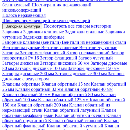
безникелевый
Шестигранник нержавеющий
никельсодержащий
Полоса нержавеющая
Швеллер нержавеющий никельсодержащий
Посмотреть все товары категории
Запорная арматура
Задвижки
Задвижки клиновые
Задвижки стальные
Задвижки
чугунные
Задвижки шиберные
Запорные клапаны (вентили)
Вентили из нержавеющей стали
Вентили латунные
Вентили стальные
Вентили чугунные
Затворы
Затвор межфланцевый
Затвор нержавеющий
Затвор
поворотный Ру 16
Затвор фланцевый
Затвор чугунный
Затворы дисковые
Затворы дисковые 50 мм
Затворы дисковые
80 мм
Затворы дисковые 100 мм
Затворы дисковые 150 мм
Затворы дисковые 200 мм
Затворы дисковые 300 мм
Затворы
дисковые с редуктором
Клапаны обратные
Клапан обратный 15 мм
Клапан обратный
25 мм
Клапан обратный 32 мм
Клапан обратный 40 мм
Клапан обратный 50 мм
Клапан обратный 80 мм
Клапан
обратный 100 мм
Клапан обратный 125 мм
Клапан обратный
150 мм
Клапан обратный 200 мм
Клапан обратный из
нержавеющей стали
Клапан обратный латунный
Клапан
обратный межфланцевый
Клапан обратный осевой
Клапан
обратный пружинный
Клапан обратный стальной
Клапан
обратный фланцевый
Клапан обратный чугунный
Клапан