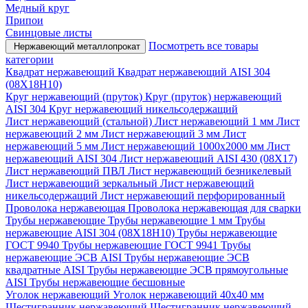
Медный круг
Припои
Свинцовые листы
Посмотреть все товары
Нержавеющий металлопрокат
категории
Квадрат нержавеющий
Квадрат нержавеющий AISI 304
(08Х18Н10)
Круг нержавеющий (пруток)
Круг (пруток) нержавеющий
AISI 304
Круг нержавеющий никельсодержащий
Лист нержавеющий (стальной)
Лист нержавеющий 1 мм
Лист
нержавеющий 2 мм
Лист нержавеющий 3 мм
Лист
нержавеющий 5 мм
Лист нержавеющий 1000х2000 мм
Лист
нержавеющий AISI 304
Лист нержавеющий AISI 430 (08Х17)
Лист нержавеющий ПВЛ
Лист нержавеющий безникелевый
Лист нержавеющий зеркальный
Лист нержавеющий
никельсодержащий
Лист нержавеющий перфорированный
Проволока нержавеющая
Проволока нержавеющая для сварки
Трубы нержавеющие
Трубы нержавеющие 1 мм
Трубы
нержавеющие AISI 304 (08Х18Н10)
Трубы нержавеющие
ГОСТ 9940
Трубы нержавеющие ГОСТ 9941
Трубы
нержавеющие ЭСВ AISI
Трубы нержавеющие ЭСВ
квадратные AISI
Трубы нержавеющие ЭСВ прямоугольные
AISI
Трубы нержавеющие бесшовные
Уголок нержавеющий
Уголок нержавеющий 40x40 мм
Шестигранник нержавеющий
Шестигранник нержавеющий