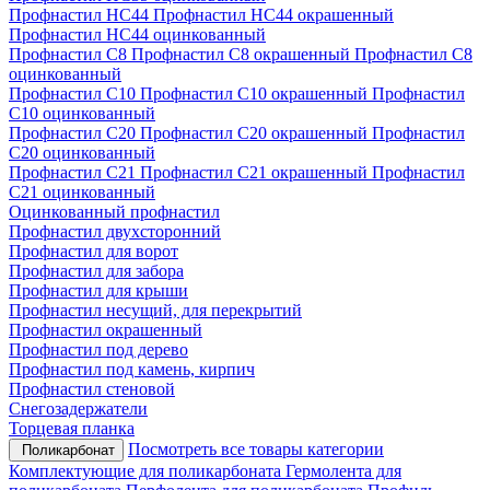
Профнастил НС44
Профнастил НС44 окрашенный
Профнастил НС44 оцинкованный
Профнастил С8
Профнастил С8 окрашенный
Профнастил С8
оцинкованный
Профнастил С10
Профнастил С10 окрашенный
Профнастил
С10 оцинкованный
Профнастил С20
Профнастил С20 окрашенный
Профнастил
С20 оцинкованный
Профнастил С21
Профнастил С21 окрашенный
Профнастил
С21 оцинкованный
Оцинкованный профнастил
Профнастил двухсторонний
Профнастил для ворот
Профнастил для забора
Профнастил для крыши
Профнастил несущий, для перекрытий
Профнастил окрашенный
Профнастил под дерево
Профнастил под камень, кирпич
Профнастил стеновой
Снегозадержатели
Торцевая планка
Посмотреть все товары категории
Поликарбонат
Комплектующие для поликарбоната
Гермолента для