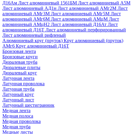
Д16Ам
Лист алюминиевый 1561БМ
Лист алюминиевый А5М
Лист алюминиевый АД1н
Лист алюминиевый АМг2М
Лист
алюминиевый АМг3М
Лист алюминиевый АМг5М
Лист
алюминиевый АМг6М
Лист алюминиевый АМцМ
Лист
алюминиевый АМцН2
Лист алюминиевый Д16Ат
Лист
алюминиевый Д16Т
Лист алюминиевый перфорированный
Лист алюминиевый рифленый
Алюминиевый круг (пруток)
Круг алюминиевый (пруток)
АМг6
Круг алюминиевый Д16Т
Бронзовая лента
Бронзовые круги
Дюралевая труба
Дюралевые плиты
Дюралевый круг
Латунная лента
Латунная проволока
Латунная труба
Латунный круг
Латунный лист
Латунный шестигранник
Медная лента
Медная полоса
Медная проволока
Медная труба
Медные листы