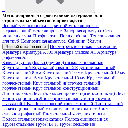
Металлопрокат и строительные материалы для
строительных объектов и производств
Черный металлопрокат
Цветной металлопрокат
Нержавеющий металлопрокат
Запорная арматура
Сетка
металлическая
Профнастил
Поликарбонат
Теплоизоляция
для труб
Композитная арматура
Сайдинг
Услуги
Посмотреть все товары категории
Черный металлопрокат
Арматура
Арматура А800
Арматура гладкая А1
Арматура
рифленая А3
Балка (двутавр)
Балка (двутавр) низколегированная
Круг стальной
Круг калиброванный
Круг оцинкованный
Круг стальной 8 мм
Круг стальной 10 мм
Круг стальной 12 мм
Круг стальной 16 мм
Круг стальной 18 мм
Круг стальной
горячекатаный
Круг стальной инструментальный
горячекатаный
Круг стальной конструкционный
Лист стальной
Лист г/к высокопрочный (износостойкий)
Лист
конструкционный
Лист оцинкованный
Лист просечно-
вытяжной ПВЛ
Лист стальной горячекатаный
Лист стальной
горячеоцинкованный с полимерным покрытием
Лист
стальной рифленый
Лист стальной холоднокатаный
Полоса стальная горячекатаная
Полоса оцинкованная
Трубы стальные
Трубы ВГП
Трубы бесшовные