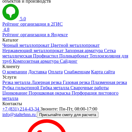
объектов и производств
5.0
Рейтинг организации в 2ГИС
4.8
Рейтинг организации в Яндексе
Каталог
Черный металлопрокат
Цветной металлопрокат
Нержавеющий металлопрокат
Запорная арматура
Сетка
металлическая
Профнастил
Поликарбонат
Теплоизоляция для
труб
Композитная арматура
Сайдинг
Клиенту
О компании
Доставка
Оплата
Снабженцам
Карта сайта
Услуги
Резка металла
Лазерная резка
Газовая резка
Плазменная резка
Рубка гильотиной
Гибка металла
Сварочные работы
Цинкование
Порошковая окраска
Перфорация листового
металла
Контакты
+7 (831) 214-43-34
Звоните: Пн-Пт, 08:00-17:00
info@staltehnn.ru
Присылайте смету для расчета