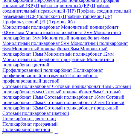
поликарбоната
Перфолента для поликарбоната
Профиль
коньковый (RP)
Профиль пристенный (FP)
Профиль
соединительный неразъемный (НР)
Профиль соединительный
разъемный НСР (полискреп)
Профиль торцевой (UP)
Профиль угловой (FP)
Термошайба
Монолитный поликарбонат
Монолитный поликарбонат
0.8мм-1мм
Монолитный поликарбонат 2мм
Монолитный
поликарбонат 3мм
Монолитный поликарбонат 4мм
Монолитный поликарбонат 5мм
Монолитный поликарбонат
6мм
Монолитный поликарбонат 8мм
Монолитный
поликарбонат 10мм
Монолитный поликарбонат 12мм
Монолитный поликарбонат прозрачный
Монолитный
поликарбонат цветной
Профилированный поликарбонат
Поликарбонат
профилированный прозрачный
Поликарбонат
профилированный цветной
Сотовый поликарбонат
Сотовый поликарбонат 4 мм
Сотовый
поликарбонат 6 мм
Сотовый поликарбонат 8мм
Сотовый
поликарбонат 10мм
Сотовый поликарбонат 16мм
Сотовый
поликарбонат 20мм
Сотовый поликарбонат 25мм
Сотовый
поликарбонат 32мм
Сотовый поликарбонат прозрачный
Сотовый поликарбонат цветной
Поликарбонат для теплиц
Поликарбонат прозрачный
Поликарбонат цветной