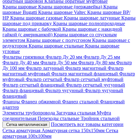
обратный шаровой
Клапаны обратные муфтовые
Краны шаровые
Краны шаровые (нержавейка)
Краны
шаровые Bugatti
Краны шаровые Valtec
Краны шаровые ВР/
НР
Краны шаровые газовые
Краны шаровые латунные
Краны
шаровые под приварку
Краны шаровые полнопроходные
Краны шаровые с бабочкой
Краны шаровые с накидной
гайкой (с американкой)
Краны шаровые со спускным
элементом
Краны шаровые с полусгоном
Краны шаровые с
редуктором
Краны шаровые стальные
Краны шаровые
угловые
Фильтры грязевики
Фильтр Ду 20 мм
Фильтр Ду 25 мм
Фильтр Ду 40 мм
Фильтр Ду 50 мм
Фильтр Ду 80 мм
Фильтр
Ду 100 мм
Фильтр латунный
Фильтр магнитный
Фильтр
магнитный муфтовый
Фильтр магнитный фланцевый
Фильтр
муфтовый
Фильтр сетчатый
Фильтр сетчатый муфтовый
Фильтр сетчатый фланцевый
Фильтр сетчатый чугунный
Фильтр фланцевый
Фильтр чугунный
Фильтр чугунный
фланцевый
Фланцы
Фланец обжимной
Фланец стальной
Фланцевый
адаптер
Элементы трубопровода
Заглушка стальная
Муфта
соединительная
Переходы стальные
Тройник стальной
Посмотреть все товары категории
Сетка металлическая
Сетка арматурная
Арматурная сетка 150х150мм
Сетка
арматурная 100х100мм