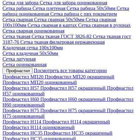
Сетка для забора
Сетка для забора оцинкованная
Сетка рабица
Сетка плетеная
Сетка рабица 50х50мм
Сетка
рабица оцинкованная
Сетка рабица с пвх покрытием
Сетка сварная
Сетка сварная 50х50мм
Сетка сварная
100х100мм
Сетка сварная в картах
Сетка сварная в рулонах
Сетка сварная оцинкованная
Сетка тканая
Сетка тканая ГОСТ 3826-82
Сетка тканая гост
3187-76
Сетка тканая фильтровая нержавеющая
Кладочная сетка 100х100мм
Сетка кладочная 50х50мм
Сетка латунная
Сетка оцинкованная
Посмотреть все товары категории
Профнастил
Профнастил МП20
Профнастил МП20 окрашенный
Профнастил МП20 оцинкованный
Профнастил Н57
Профнастил Н57 окрашенный
Профнастил
Н57 оцинкованный
Профнастил Н60
Профнастил Н60 окрашенный
Профнастил
Н60 оцинкованный
Профнастил Н75
Профнастил Н75 окрашенный
Профнастил
Н75 оцинкованный
Профнастил Н114
Профнастил Н114 окрашенный
Профнастил Н114 оцинкованный
Профнастил НС35
Профнастил НС35 окрашенный
Профнастил НС35 оцинкованный