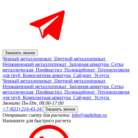
Заказать звонок
Черный металлопрокат
Цветной металлопрокат
Нержавеющий металлопрокат
Запорная арматура
Сетка
металлическая
Профнастил
Поликарбонат
Теплоизоляция
для труб
Композитная арматура
Сайдинг
Услуги
Черный металлопрокат
Цветной металлопрокат
Нержавеющий металлопрокат
Запорная арматура
Сетка
металлическая
Профнастил
Поликарбонат
Теплоизоляция
для труб
Композитная арматура
Сайдинг
Услуги
Звоните Пн-Пт,
08:00-17:00
+7 (831) 214-43-34
Заказать звонок
Отправьте смету для расчета:
info@staltehnn.ru
Напишите для быстрого расчета