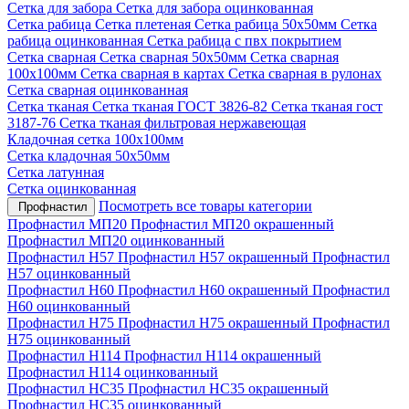
Сетка для забора
Сетка для забора оцинкованная
Сетка рабица
Сетка плетеная
Сетка рабица 50х50мм
Сетка
рабица оцинкованная
Сетка рабица с пвх покрытием
Сетка сварная
Сетка сварная 50х50мм
Сетка сварная
100х100мм
Сетка сварная в картах
Сетка сварная в рулонах
Сетка сварная оцинкованная
Сетка тканая
Сетка тканая ГОСТ 3826-82
Сетка тканая гост
3187-76
Сетка тканая фильтровая нержавеющая
Кладочная сетка 100х100мм
Сетка кладочная 50х50мм
Сетка латунная
Сетка оцинкованная
Посмотреть все товары категории
Профнастил
Профнастил МП20
Профнастил МП20 окрашенный
Профнастил МП20 оцинкованный
Профнастил Н57
Профнастил Н57 окрашенный
Профнастил
Н57 оцинкованный
Профнастил Н60
Профнастил Н60 окрашенный
Профнастил
Н60 оцинкованный
Профнастил Н75
Профнастил Н75 окрашенный
Профнастил
Н75 оцинкованный
Профнастил Н114
Профнастил Н114 окрашенный
Профнастил Н114 оцинкованный
Профнастил НС35
Профнастил НС35 окрашенный
Профнастил НС35 оцинкованный