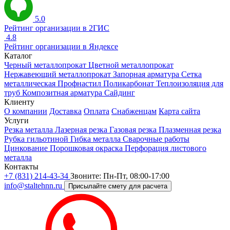
5.0
Рейтинг организации в 2ГИС
4.8
Рейтинг организации в Яндексе
Каталог
Черный металлопрокат
Цветной металлопрокат
Нержавеющий металлопрокат
Запорная арматура
Сетка
металлическая
Профнастил
Поликарбонат
Теплоизоляция для
труб
Композитная арматура
Сайдинг
Клиенту
О компании
Доставка
Оплата
Снабженцам
Карта сайта
Услуги
Резка металла
Лазерная резка
Газовая резка
Плазменная резка
Рубка гильотиной
Гибка металла
Сварочные работы
Цинкование
Порошковая окраска
Перфорация листового
металла
Контакты
+7 (831) 214-43-34
Звоните: Пн-Пт, 08:00-17:00
info@staltehnn.ru
Присылайте смету для расчета