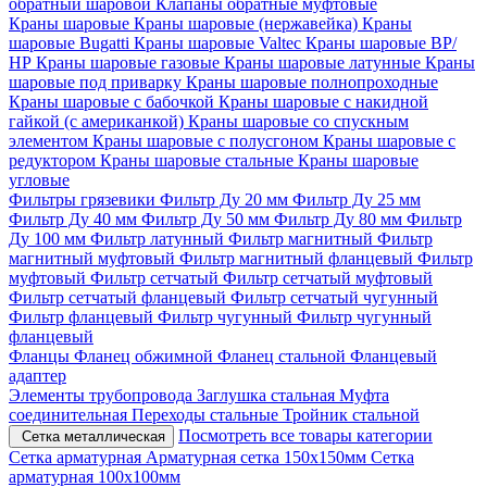
обратный шаровой
Клапаны обратные муфтовые
Краны шаровые
Краны шаровые (нержавейка)
Краны
шаровые Bugatti
Краны шаровые Valtec
Краны шаровые ВР/
НР
Краны шаровые газовые
Краны шаровые латунные
Краны
шаровые под приварку
Краны шаровые полнопроходные
Краны шаровые с бабочкой
Краны шаровые с накидной
гайкой (с американкой)
Краны шаровые со спускным
элементом
Краны шаровые с полусгоном
Краны шаровые с
редуктором
Краны шаровые стальные
Краны шаровые
угловые
Фильтры грязевики
Фильтр Ду 20 мм
Фильтр Ду 25 мм
Фильтр Ду 40 мм
Фильтр Ду 50 мм
Фильтр Ду 80 мм
Фильтр
Ду 100 мм
Фильтр латунный
Фильтр магнитный
Фильтр
магнитный муфтовый
Фильтр магнитный фланцевый
Фильтр
муфтовый
Фильтр сетчатый
Фильтр сетчатый муфтовый
Фильтр сетчатый фланцевый
Фильтр сетчатый чугунный
Фильтр фланцевый
Фильтр чугунный
Фильтр чугунный
фланцевый
Фланцы
Фланец обжимной
Фланец стальной
Фланцевый
адаптер
Элементы трубопровода
Заглушка стальная
Муфта
соединительная
Переходы стальные
Тройник стальной
Посмотреть все товары категории
Сетка металлическая
Сетка арматурная
Арматурная сетка 150х150мм
Сетка
арматурная 100х100мм