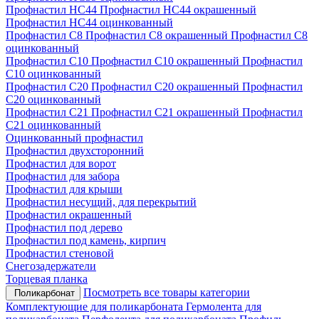
Профнастил НС44
Профнастил НС44 окрашенный
Профнастил НС44 оцинкованный
Профнастил С8
Профнастил С8 окрашенный
Профнастил С8
оцинкованный
Профнастил С10
Профнастил С10 окрашенный
Профнастил
С10 оцинкованный
Профнастил С20
Профнастил С20 окрашенный
Профнастил
С20 оцинкованный
Профнастил С21
Профнастил С21 окрашенный
Профнастил
С21 оцинкованный
Оцинкованный профнастил
Профнастил двухсторонний
Профнастил для ворот
Профнастил для забора
Профнастил для крыши
Профнастил несущий, для перекрытий
Профнастил окрашенный
Профнастил под дерево
Профнастил под камень, кирпич
Профнастил стеновой
Снегозадержатели
Торцевая планка
Посмотреть все товары категории
Поликарбонат
Комплектующие для поликарбоната
Гермолента для