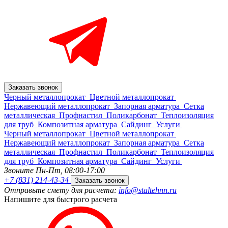
Заказать звонок
Черный металлопрокат
Цветной металлопрокат
Нержавеющий металлопрокат
Запорная арматура
Сетка
металлическая
Профнастил
Поликарбонат
Теплоизоляция
для труб
Композитная арматура
Сайдинг
Услуги
Черный металлопрокат
Цветной металлопрокат
Нержавеющий металлопрокат
Запорная арматура
Сетка
металлическая
Профнастил
Поликарбонат
Теплоизоляция
для труб
Композитная арматура
Сайдинг
Услуги
Звоните Пн-Пт,
08:00-17:00
+7 (831) 214-43-34
Заказать звонок
Отправьте смету для расчета:
info@staltehnn.ru
Напишите для быстрого расчета