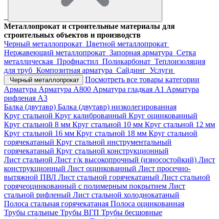
Металлопрокат и строительные материалы для
строительных объектов и производств
Черный металлопрокат
Цветной металлопрокат
Нержавеющий металлопрокат
Запорная арматура
Сетка
металлическая
Профнастил
Поликарбонат
Теплоизоляция
для труб
Композитная арматура
Сайдинг
Услуги
Посмотреть все товары категории
Черный металлопрокат
Арматура
Арматура А800
Арматура гладкая А1
Арматура
рифленая А3
Балка (двутавр)
Балка (двутавр) низколегированная
Круг стальной
Круг калиброванный
Круг оцинкованный
Круг стальной 8 мм
Круг стальной 10 мм
Круг стальной 12 мм
Круг стальной 16 мм
Круг стальной 18 мм
Круг стальной
горячекатаный
Круг стальной инструментальный
горячекатаный
Круг стальной конструкционный
Лист стальной
Лист г/к высокопрочный (износостойкий)
Лист
конструкционный
Лист оцинкованный
Лист просечно-
вытяжной ПВЛ
Лист стальной горячекатаный
Лист стальной
горячеоцинкованный с полимерным покрытием
Лист
стальной рифленый
Лист стальной холоднокатаный
Полоса стальная горячекатаная
Полоса оцинкованная
Трубы стальные
Трубы ВГП
Трубы бесшовные