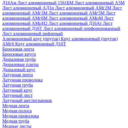
Д16Ам
Лист алюминиевый 1561БМ
Лист алюминиевый А5М
Лист алюминиевый АД1н
Лист алюминиевый АМг2М
Лист
алюминиевый АМг3М
Лист алюминиевый АМг5М
Лист
алюминиевый АМг6М
Лист алюминиевый АМцМ
Лист
алюминиевый АМцН2
Лист алюминиевый Д16Ат
Лист
алюминиевый Д16Т
Лист алюминиевый перфорированный
Лист алюминиевый рифленый
Алюминиевый круг (пруток)
Круг алюминиевый (пруток)
АМг6
Круг алюминиевый Д16Т
Бронзовая лента
Бронзовые круги
Дюралевая труба
Дюралевые плиты
Дюралевый круг
Латунная лента
Латунная проволока
Латунная труба
Латунный круг
Латунный лист
Латунный шестигранник
Медная лента
Медная полоса
Медная проволока
Медная труба
Медные листы