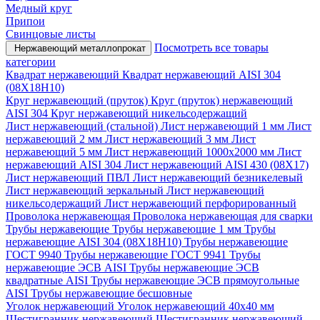
Медный круг
Припои
Свинцовые листы
Посмотреть все товары
Нержавеющий металлопрокат
категории
Квадрат нержавеющий
Квадрат нержавеющий AISI 304
(08Х18Н10)
Круг нержавеющий (пруток)
Круг (пруток) нержавеющий
AISI 304
Круг нержавеющий никельсодержащий
Лист нержавеющий (стальной)
Лист нержавеющий 1 мм
Лист
нержавеющий 2 мм
Лист нержавеющий 3 мм
Лист
нержавеющий 5 мм
Лист нержавеющий 1000х2000 мм
Лист
нержавеющий AISI 304
Лист нержавеющий AISI 430 (08Х17)
Лист нержавеющий ПВЛ
Лист нержавеющий безникелевый
Лист нержавеющий зеркальный
Лист нержавеющий
никельсодержащий
Лист нержавеющий перфорированный
Проволока нержавеющая
Проволока нержавеющая для сварки
Трубы нержавеющие
Трубы нержавеющие 1 мм
Трубы
нержавеющие AISI 304 (08Х18Н10)
Трубы нержавеющие
ГОСТ 9940
Трубы нержавеющие ГОСТ 9941
Трубы
нержавеющие ЭСВ AISI
Трубы нержавеющие ЭСВ
квадратные AISI
Трубы нержавеющие ЭСВ прямоугольные
AISI
Трубы нержавеющие бесшовные
Уголок нержавеющий
Уголок нержавеющий 40x40 мм
Шестигранник нержавеющий
Шестигранник нержавеющий