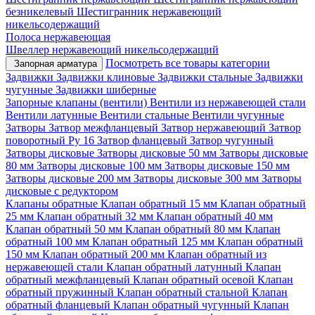
безникелевый
Шестигранник нержавеющий
никельсодержащий
Полоса нержавеющая
Швеллер нержавеющий никельсодержащий
Посмотреть все товары категории
Запорная арматура
Задвижки
Задвижки клиновые
Задвижки стальные
Задвижки
чугунные
Задвижки шиберные
Запорные клапаны (вентили)
Вентили из нержавеющей стали
Вентили латунные
Вентили стальные
Вентили чугунные
Затворы
Затвор межфланцевый
Затвор нержавеющий
Затвор
поворотный Ру 16
Затвор фланцевый
Затвор чугунный
Затворы дисковые
Затворы дисковые 50 мм
Затворы дисковые
80 мм
Затворы дисковые 100 мм
Затворы дисковые 150 мм
Затворы дисковые 200 мм
Затворы дисковые 300 мм
Затворы
дисковые с редуктором
Клапаны обратные
Клапан обратный 15 мм
Клапан обратный
25 мм
Клапан обратный 32 мм
Клапан обратный 40 мм
Клапан обратный 50 мм
Клапан обратный 80 мм
Клапан
обратный 100 мм
Клапан обратный 125 мм
Клапан обратный
150 мм
Клапан обратный 200 мм
Клапан обратный из
нержавеющей стали
Клапан обратный латунный
Клапан
обратный межфланцевый
Клапан обратный осевой
Клапан
обратный пружинный
Клапан обратный стальной
Клапан
обратный фланцевый
Клапан обратный чугунный
Клапан