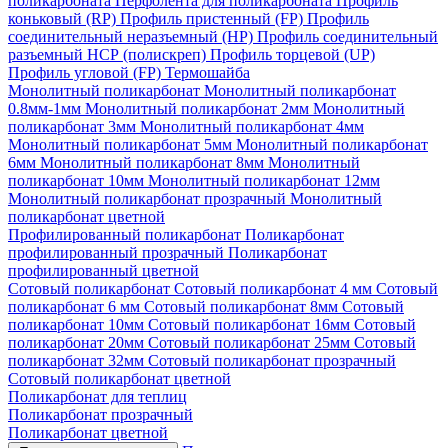
поликарбоната
Перфолента для поликарбоната
Профиль
коньковый (RP)
Профиль пристенный (FP)
Профиль
соединительный неразъемный (НР)
Профиль соединительный
разъемный НСР (полискреп)
Профиль торцевой (UP)
Профиль угловой (FP)
Термошайба
Монолитный поликарбонат
Монолитный поликарбонат
0.8мм-1мм
Монолитный поликарбонат 2мм
Монолитный
поликарбонат 3мм
Монолитный поликарбонат 4мм
Монолитный поликарбонат 5мм
Монолитный поликарбонат
6мм
Монолитный поликарбонат 8мм
Монолитный
поликарбонат 10мм
Монолитный поликарбонат 12мм
Монолитный поликарбонат прозрачный
Монолитный
поликарбонат цветной
Профилированный поликарбонат
Поликарбонат
профилированный прозрачный
Поликарбонат
профилированный цветной
Сотовый поликарбонат
Сотовый поликарбонат 4 мм
Сотовый
поликарбонат 6 мм
Сотовый поликарбонат 8мм
Сотовый
поликарбонат 10мм
Сотовый поликарбонат 16мм
Сотовый
поликарбонат 20мм
Сотовый поликарбонат 25мм
Сотовый
поликарбонат 32мм
Сотовый поликарбонат прозрачный
Сотовый поликарбонат цветной
Поликарбонат для теплиц
Поликарбонат прозрачный
Поликарбонат цветной