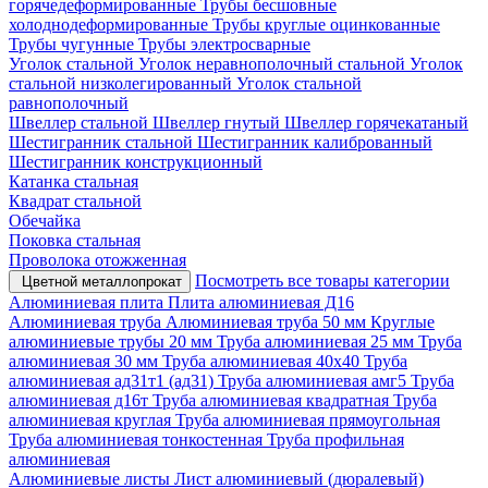
горячедеформированные
Трубы бесшовные
холоднодеформированные
Трубы круглые оцинкованные
Трубы чугунные
Трубы электросварные
Уголок стальной
Уголок неравнополочный стальной
Уголок
стальной низколегированный
Уголок стальной
равнополочный
Швеллер стальной
Швеллер гнутый
Швеллер горячекатаный
Шестигранник стальной
Шестигранник калиброванный
Шестигранник конструкционный
Катанка стальная
Квадрат стальной
Обечайка
Поковка стальная
Проволока отожженная
Посмотреть все товары категории
Цветной металлопрокат
Алюминиевая плита
Плита алюминиевая Д16
Алюминиевая труба
Алюминиевая труба 50 мм
Круглые
алюминиевые трубы 20 мм
Труба алюминиевая 25 мм
Труба
алюминиевая 30 мм
Труба алюминиевая 40х40
Труба
алюминиевая ад31т1 (ад31)
Труба алюминиевая амг5
Труба
алюминиевая д16т
Труба алюминиевая квадратная
Труба
алюминиевая круглая
Труба алюминиевая прямоугольная
Труба алюминиевая тонкостенная
Труба профильная
алюминиевая
Алюминиевые листы
Лист алюминиевый (дюралевый)