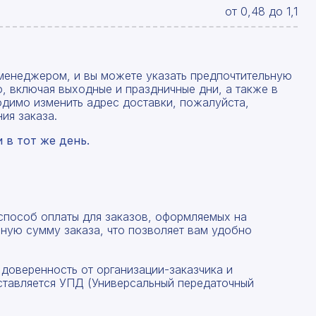
от 0,48 до 1,1
менеджером, и вы можете указать предпочтительную
, включая выходные и праздничные дни, а также в
одимо изменить адрес доставки, пожалуйста,
ия заказа.
в тот же день.
Рассчитать смету
 способ оплаты для заказов, оформляемых на
Заполните форму ниже, чтобы получить точный
Оставьте номер телефона
ную сумму заказа, что позволяет вам удобно
расчет сметы. Мы свяжемся с вами в кратчайшие
сроки.
Мы свяжемся с вами в ближайшее время!
 доверенность от организации-заказчика и
Предоставим бесплатную консультацию по нашим
ставляется УПД (Универсальный передаточный
товарам и актуальным ценам на металлопрокат