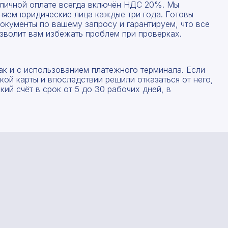
Форма отправлена, спасибо!
Форма не отправлена!
наличной оплате всегда включён НДС 20%. Мы
няем юридические лица каждые три года. Готовы
окументы по вашему запросу и гарантируем, что все
С вами свяжется наш менеджер.
Произошла ошибка.
зволит вам избежать проблем при проверках.
ак и с использованием платежного терминала. Если
Прикрепить смету на расчет
Заказать звонок
ой карты и впоследствии решили отказаться от него,
ий счёт в срок от 5 до 30 рабочих дней, в
Даю согласие на
обработку персональных данных
Отправить запрос
Даю согласие на
обработку персональных данных