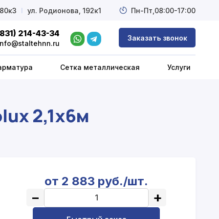
 80к3
l
ул. Родионова, 192к1
Пн-Пт,
08:00-17:00
(831) 214-43-34
Заказать звонок
info@staltehnn.ru
арматура
Сетка металлическая
Услуги
lux 2,1x6м
от 2 883 руб./шт.
−
+