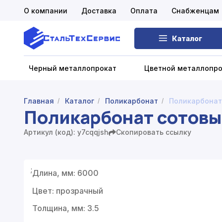
О компании
Доставка
Оплата
Снабженцам
Каталог
Черный металлопрокат
Цветной металлопр
Главная
Каталог
Поликарбонат
Поликарбонат 
/
/
/
Поликарбонат сотовый
Черный металлопрокат
Артикул (код): y7cqqjsh
Скопировать ссылку
Цветной металлопрокат
Нержавеющий металлопрокат
;
Длина, мм: 6000
Запорная арматура
Цвет: прозрачный
Сетка металлическая
Толщина, мм: 3.5