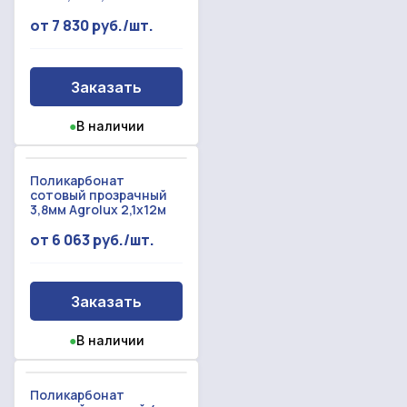
Произошла ошибка.
от 7 830 руб./шт.
С вами свяжется наш менеджер.
Заказать
Прикрепить смету на расчет
Заказать звонок
●
В наличии
Отправить запрос
Даю согласие на
обработку персональных данных
Даю согласие на
обработку персональных данных
Поликарбонат
сотовый прозрачный
3,8мм Agrolux 2,1x12м
от 6 063 руб./шт.
Заказать
●
В наличии
Поликарбонат