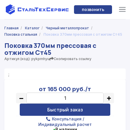
позвонить
Главная
/
Каталог
/
Черный металлопрокат
/
Поковка стальная
/
Поковка 370мм прессовая с отжигом Ст45
Поковка 370мм прессовая с
отжигом Ст45
Артикул (код): pykpmhyu
Скопировать ссылку
;
от 165 000 руб./т
−
+
Быстрый заказ
Консультация
/
Индивидуальный расчет
●
В наличии