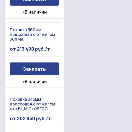
Прикрепить смету на расчет
●
В наличии
Заказать звонок
Отправить запрос
Даю согласие на
обработку персональных данных
Поковка 360мм
прессовая с отжигом
Даю согласие на
обработку персональных данных
30ХМА
от 213 400 руб./т
Заказать
●
В наличии
Поковка 345мм
прессовая с отжигом
м/о ВЦМ Ст09Г2С
от 202 950 руб./т