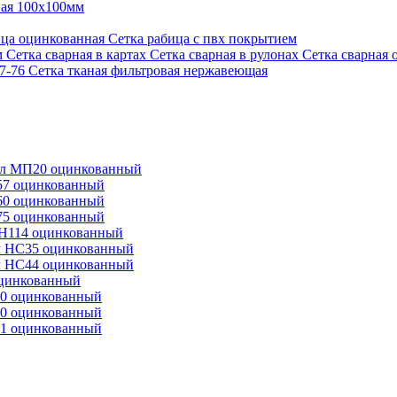
ная 100х100мм
ица оцинкованная
Сетка рабица с пвх покрытием
м
Сетка сварная в картах
Сетка сварная в рулонах
Сетка сварная 
87-76
Сетка тканая фильтровая нержавеющая
л МП20 оцинкованный
57 оцинкованный
60 оцинкованный
75 оцинкованный
Н114 оцинкованный
 НС35 оцинкованный
 НС44 оцинкованный
оцинкованный
0 оцинкованный
0 оцинкованный
1 оцинкованный