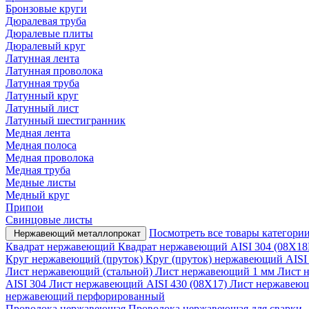
Бронзовые круги
Дюралевая труба
Дюралевые плиты
Дюралевый круг
Латунная лента
Латунная проволока
Латунная труба
Латунный круг
Латунный лист
Латунный шестигранник
Медная лента
Медная полоса
Медная проволока
Медная труба
Медные листы
Медный круг
Припои
Свинцовые листы
Посмотреть все товары категори
Нержавеющий металлопрокат
Квадрат нержавеющий
Квадрат нержавеющий AISI 304 (08Х18
Круг нержавеющий (пруток)
Круг (пруток) нержавеющий AISI
Лист нержавеющий (стальной)
Лист нержавеющий 1 мм
Лист 
AISI 304
Лист нержавеющий AISI 430 (08Х17)
Лист нержаве
нержавеющий перфорированный
Проволока нержавеющая
Проволока нержавеющая для сварки