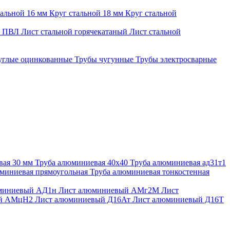
тальной 16 мм
Круг стальной 18 мм
Круг стальной
й ПВЛ
Лист стальной горячекатаный
Лист стальной
углые оцинкованные
Трубы чугунные
Трубы электросварные
вая 30 мм
Труба алюминиевая 40х40
Труба алюминиевая ад31т1
миниевая прямоугольная
Труба алюминиевая тонкостенная
миниевый АД1н
Лист алюминиевый АМг2М
Лист
ый АМцН2
Лист алюминиевый Д16Ат
Лист алюминиевый Д16Т