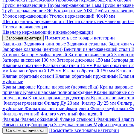
Трубы нержавеющие
Трубы нержавеющие 1 мм
Трубы нержаве
Трубы нержавеющие ЭСВ квадратные AISI
Трубы нержавеющи
Уголок нержавеющий
Уголок нержавеющий 40x40 мм
Шестигранник нержавеющий
Шестигранник нержавеющий бе
Полоса нержавеющая
Швеллер нержавеющий никельсодержащий
Посмотреть все товары категории
Запорная арматура
Задвижки
Задвижки клиновые
Задвижки стальные
Задвижки ч
Запорные клапаны (вентили)
Вентили из нержавеющей стали
В
Затворы
Затвор межфланцевый
Затвор нержавеющий
Затвор п
Затворы дисковые 100 мм
Затворы дисковые 150 мм
Затворы д
Клапаны обратные
Клапан обратный 15 мм
Клапан обратный 
мм
Клапан обратный 125 мм
Клапан обратный 150 мм
Клапан 
Клапан обратный осевой
Клапан обратный пружинный
Клапан
муфтовые
Краны шаровые
Краны шаровые (нержавейка)
Краны шаровые 
приварку
Краны шаровые полнопроходные
Краны шаровые с 
полусгоном
Краны шаровые с редуктором
Краны шаровые ста
Фильтры грязевики
Фильтр Ду 20 мм
Фильтр Ду 25 мм
Фильтр 
муфтовый
Фильтр магнитный фланцевый
Фильтр муфтовый
Ф
Фильтр чугунный
Фильтр чугунный фланцевый
Фланцы
Фланец обжимной
Фланец стальной
Фланцевый адапт
Элементы трубопровода
Заглушка стальная
Муфта соединител
Посмотреть все товары категории
Сетка металлическая