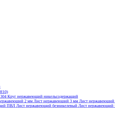
и
Н10)
 304
Круг нержавеющий никельсодержащий
нержавеющий 2 мм
Лист нержавеющий 3 мм
Лист нержавеющий
ющий ПВЛ
Лист нержавеющий безникелевый
Лист нержавеющий 