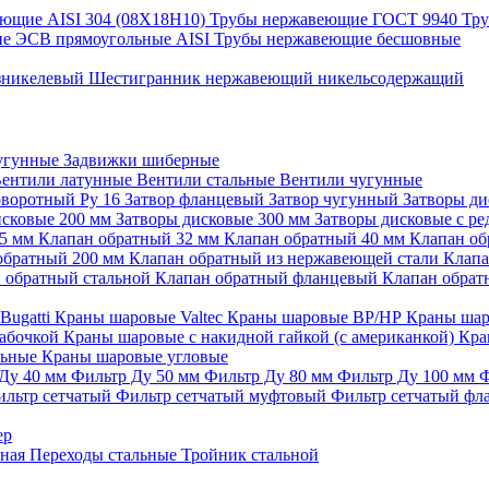
ющие AISI 304 (08Х18Н10)
Трубы нержавеющие ГОСТ 9940
Тр
е ЭСВ прямоугольные AISI
Трубы нержавеющие бесшовные
зникелевый
Шестигранник нержавеющий никельсодержащий
угунные
Задвижки шиберные
ентили латунные
Вентили стальные
Вентили чугунные
оворотный Ру 16
Затвор фланцевый
Затвор чугунный
Затворы д
исковые 200 мм
Затворы дисковые 300 мм
Затворы дисковые с р
25 мм
Клапан обратный 32 мм
Клапан обратный 40 мм
Клапан об
обратный 200 мм
Клапан обратный из нержавеющей стали
Клапа
 обратный стальной
Клапан обратный фланцевый
Клапан обра
Bugatti
Краны шаровые Valtec
Краны шаровые ВР/НР
Краны шар
бабочкой
Краны шаровые с накидной гайкой (с американкой)
Кра
льные
Краны шаровые угловые
Ду 40 мм
Фильтр Ду 50 мм
Фильтр Ду 80 мм
Фильтр Ду 100 мм
Ф
ильтр сетчатый
Фильтр сетчатый муфтовый
Фильтр сетчатый ф
ер
ьная
Переходы стальные
Тройник стальной