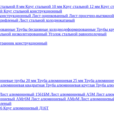
стальной 8 мм
Круг стальной 10 мм
Круг стальной 12 мм
Круг с
ый
Круг стальной конструкционный
конструкционный
Лист оцинкованный
Лист просечно-вытяжно
й рифленый
Лист стальной холоднокатаный
рованные
Трубы бесшовные холоднодеформированные
Трубы кр
альной низколегированный
Уголок стальной равнополочный
гранник конструкционный
ниевые трубы 20 мм
Труба алюминиевая 25 мм
Труба алюминие
 алюминиевая квадратная
Труба алюминиевая круглая
Труба алю
Лист алюминиевый 1561БМ
Лист алюминиевый А5М
Лист алю
миниевый АМг6М
Лист алюминиевый АМцМ
Лист алюминиев
фленый
г6
Круг алюминиевый Д16Т