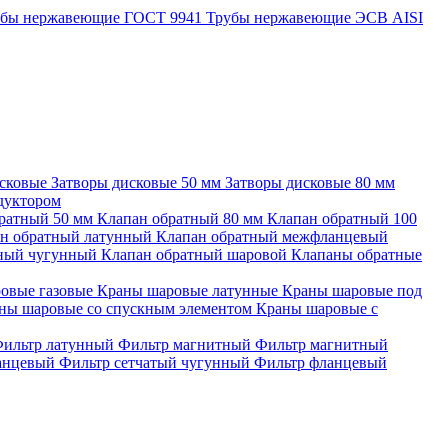
убы нержавеющие ГОСТ 9941
Трубы нержавеющие ЭСВ AISI
исковые
Затворы дисковые 50 мм
Затворы дисковые 80 мм
едуктором
ратный 50 мм
Клапан обратный 80 мм
Клапан обратный 100
н обратный латунный
Клапан обратный межфланцевый
тный чугунный
Клапан обратный шаровой
Клапаны обратные
овые газовые
Краны шаровые латунные
Краны шаровые под
ны шаровые со спускным элементом
Краны шаровые с
ильтр латунный
Фильтр магнитный
Фильтр магнитный
ланцевый
Фильтр сетчатый чугунный
Фильтр фланцевый