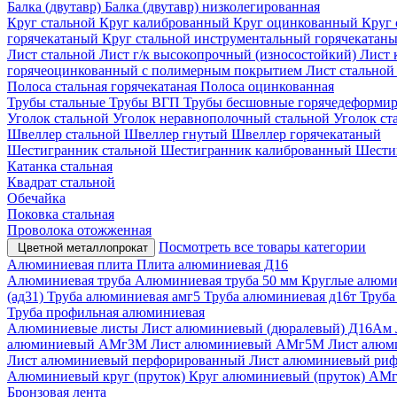
Балка (двутавр)
Балка (двутавр) низколегированная
Круг стальной
Круг калиброванный
Круг оцинкованный
Круг 
горячекатаный
Круг стальной инструментальный горячекатан
Лист стальной
Лист г/к высокопрочный (износостойкий)
Лист 
горячеоцинкованный с полимерным покрытием
Лист стально
Полоса стальная горячекатаная
Полоса оцинкованная
Трубы стальные
Трубы ВГП
Трубы бесшовные горячедеформи
Уголок стальной
Уголок неравнополочный стальной
Уголок ст
Швеллер стальной
Швеллер гнутый
Швеллер горячекатаный
Шестигранник стальной
Шестигранник калиброванный
Шести
Катанка стальная
Квадрат стальной
Обечайка
Поковка стальная
Проволока отожженная
Посмотреть все товары категории
Цветной металлопрокат
Алюминиевая плита
Плита алюминиевая Д16
Алюминиевая труба
Алюминиевая труба 50 мм
Круглые алюми
(ад31)
Труба алюминиевая амг5
Труба алюминиевая д16т
Труба
Труба профильная алюминиевая
Алюминиевые листы
Лист алюминиевый (дюралевый) Д16Ам
алюминиевый АМг3М
Лист алюминиевый АМг5М
Лист алю
Лист алюминиевый перфорированный
Лист алюминиевый ри
Алюминиевый круг (пруток)
Круг алюминиевый (пруток) АМ
Бронзовая лента