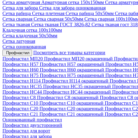
Сетка арматурная
Арматурная сетка 150х150мм
Сетка арматур
Сетка для забора
Сетка для забора оцинкованная
Сетка рабица
Сетка плетеная
Сетка рабица 50х50мм
Сетка раб
Сетка сварная
Сетка сварная 50х50мм
Сетка сварная 100х100м
Сетка тканая
Сетка тканая ГОСТ 3826-82
Сетка тканая гост 31
Кладочная сетка 100х100мм
Сетка кладочная 50х50мм
Сетка латунная
Сетка оцинкованная
Посмотреть все товары категории
Профнастил
Профнастил МП20
Профнастил МП20 окрашенный
Профнасти
Профнастил Н57
Профнастил Н57 окрашенный
Профнастил Н
Профнастил Н60
Профнастил Н60 окрашенный
Профнастил Н
Профнастил Н75
Профнастил Н75 окрашенный
Профнастил Н
Профнастил Н114
Профнастил Н114 окрашенный
Профнастил 
Профнастил НС35
Профнастил НС35 окрашенный
Профнастил
Профнастил НС44
Профнастил НС44 окрашенный
Профнастил
Профнастил С8
Профнастил С8 окрашенный
Профнастил С8 
Профнастил С10
Профнастил С10 окрашенный
Профнастил С1
Профнастил С20
Профнастил С20 окрашенный
Профнастил С2
Профнастил С21
Профнастил С21 окрашенный
Профнастил С2
Оцинкованный профнастил
Профнастил двухсторонний
Профнастил для ворот
Профнастил для забора