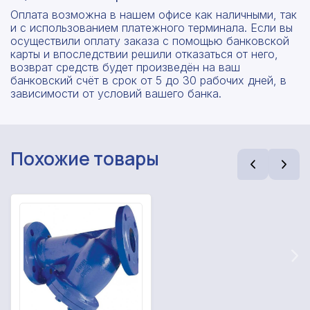
Оплата возможна в нашем офисе как наличными, так
и с использованием платежного терминала. Если вы
осуществили оплату заказа с помощью банковской
карты и впоследствии решили отказаться от него,
возврат средств будет произведён на ваш
банковский счёт в срок от 5 до 30 рабочих дней, в
зависимости от условий вашего банка.
Рассчитать смету
Похожие товары
Оставьте номер
Заполните форму ниже, чтобы получить
телефона
точный расчет сметы. Мы свяжемся с вами в
кратчайшие сроки.
Мы свяжемся с вами в ближайшее время!
Предоставим бесплатную консультацию по
нашим товарам и актуальным ценам на
Форма отправлена,
металлопрокат
Форма не отправлена!
спасибо!
Произошла ошибка.
С вами свяжется наш менеджер.