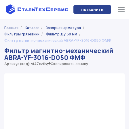
позвонить
Главная
/
Каталог
/
Запорная арматура
/
Фильтры грязевики
/
Фильтр Ду 50 мм
/
Фильтр магнитно-механический ABRA-YF-3016-D050 ФМФ
Фильтр магнитно-механический
ABRA-YF-3016-D050 ФМФ
Артикул (код): vt47xzfh
Скопировать ссылку