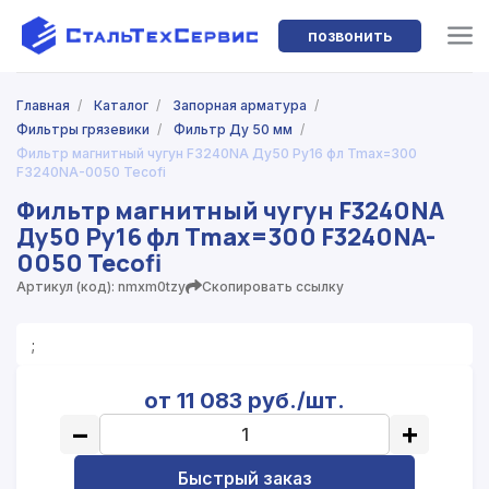
позвонить
Главная
/
Каталог
/
Запорная арматура
/
Фильтры грязевики
/
Фильтр Ду 50 мм
/
Фильтр магнитный чугун F3240NA Ду50 Ру16 фл Tmax=300
F3240NA-0050 Tecofi
Фильтр магнитный чугун F3240NA
Ду50 Ру16 фл Tmax=300 F3240NA-
0050 Tecofi
Артикул (код): nmxm0tzy
Скопировать ссылку
;
от 11 083 руб./шт.
−
+
Быстрый заказ