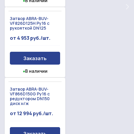
●
В наличии
Форма отправлена,
металлопрокат
Форма не отправлена!
спасибо!
Затвор ABRA-BUV-
VF826D125H Ру16 с
Произошла ошибка.
рукояткой DN125
С вами свяжется наш менеджер.
от 4 953 руб./шт.
Прикрепить смету на расчет
Заказать звонок
Заказать
Отправить запрос
Даю согласие на
обработку персональных данных
●
В наличии
Даю согласие на
обработку персональных данных
Затвор ABRA-BUV-
VF866D150G Ру16 с
редуктором DN150
диск н/ж
от 12 994 руб./шт.
Заказать