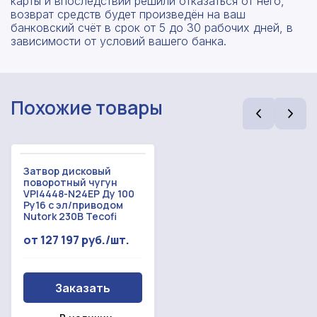
карты и впоследствии решили отказаться от него,
возврат средств будет произведён на ваш
банковский счёт в срок от 5 до 30 рабочих дней, в
зависимости от условий вашего банка.
Похожие товары
Затвор дисковый
поворотный чугун
VPI4448-N24EP Ду 100
Ру16 с эл/приводом
Nutork 230В Tecofi
Рассчитать смету
Оставьте номер
от 127 197 руб./шт.
Заполните форму ниже, чтобы получить
телефона
точный расчет сметы. Мы свяжемся с вами в
кратчайшие сроки.
Мы свяжемся с вами в ближайшее время!
Заказать
Предоставим бесплатную консультацию по
нашим товарам и актуальным ценам на