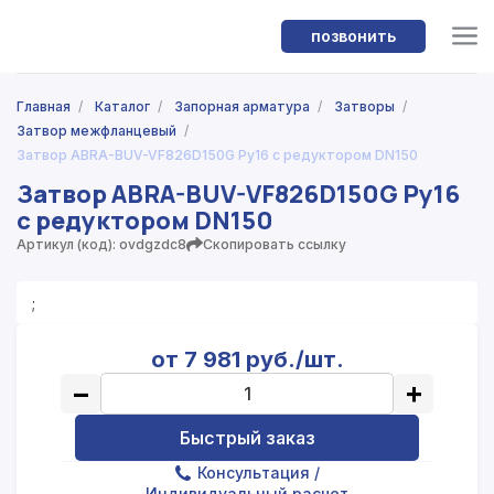
позвонить
Главная
/
Каталог
/
Запорная арматура
/
Затворы
/
Затвор межфланцевый
/
Затвор ABRA-BUV-VF826D150G Ру16 с редуктором DN150
Затвор ABRA-BUV-VF826D150G Ру16
с редуктором DN150
Артикул (код): ovdgzdc8
Скопировать ссылку
;
от 7 981 руб./шт.
−
+
Быстрый заказ
Консультация
/
Индивидуальный расчет