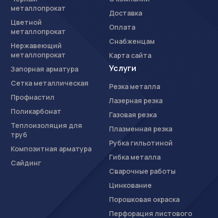
металлопрокат
Доставка
Цветной
Оплата
металлопрокат
Снабженцам
Нержавеющий
металлопрокат
Карта сайта
Услуги
Запорная арматура
Сетка металлическая
Резка металла
Профнастил
Лазерная резка
Поликарбонат
Газовая резка
Теплоизоляция для
Плазменная резка
труб
Рубка гильотиной
Композитная арматура
Гибка металла
Сайдинг
Сварочные работы
Цинкование
Порошковая окраска
Перфорация листового