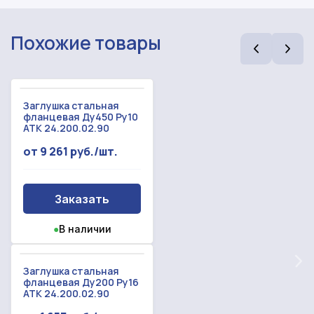
Похожие товары
Заглушка стальная
фланцевая Ду450 Ру10
АТК 24.200.02.90
Рассчитать смету
от 9 261 руб./шт.
Оставьте номер
Заполните форму ниже, чтобы получить
телефона
точный расчет сметы. Мы свяжемся с вами в
Заказать
кратчайшие сроки.
Мы свяжемся с вами в ближайшее время!
●
В наличии
Предоставим бесплатную консультацию по
нашим товарам и актуальным ценам на
Форма отправлена,
металлопрокат
Форма не отправлена!
спасибо!
Заглушка стальная
фланцевая Ду200 Ру16
АТК 24.200.02.90
Произошла ошибка.