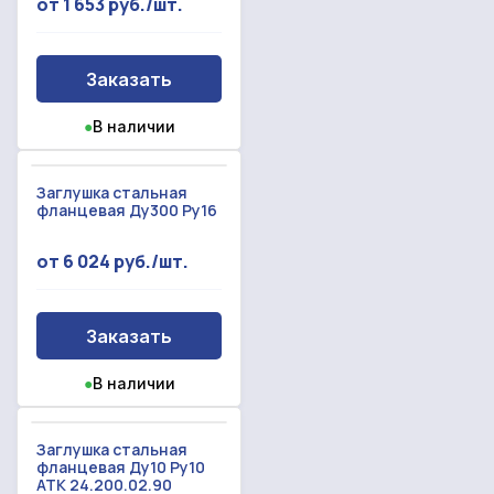
С вами свяжется наш менеджер.
от 1 653 руб./шт.
Прикрепить смету на расчет
Заказать
Заказать звонок
Отправить запрос
●
В наличии
Даю согласие на
обработку персональных данных
Даю согласие на
обработку персональных данных
Заглушка стальная
фланцевая Ду300 Ру16
от 6 024 руб./шт.
Заказать
●
В наличии
Заглушка стальная
фланцевая Ду10 Ру10
АТК 24.200.02.90