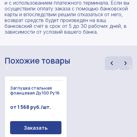
и с использованием платежного терминала. Если вы
осуществили оплату заказа с помощью банковской
карты и впоследствии решили отказаться от него,
Рассчитать смету
возврат средств будет произведён на ваш
банковский счёт в срок от 5 до 30 рабочих дней, в
Оставьте номер
зависимости от условий вашего банка.
Заполните форму ниже, чтобы получить
телефона
точный расчет сметы. Мы свяжемся с вами в
кратчайшие сроки.
Мы свяжемся с вами в ближайшее время!
Предоставим бесплатную консультацию по
Похожие товары
нашим товарам и актуальным ценам на
Форма отправлена,
металлопрокат
Форма не отправлена!
спасибо!
Произошла ошибка.
Заглушка стальная
С вами свяжется наш менеджер.
фланцевая Ду100 Ру16
от 1 568 руб./шт.
Прикрепить смету на расчет
Заказать звонок
Отправить запрос
Заказать
Даю согласие на
обработку персональных данных
Даю согласие на
обработку персональных данных