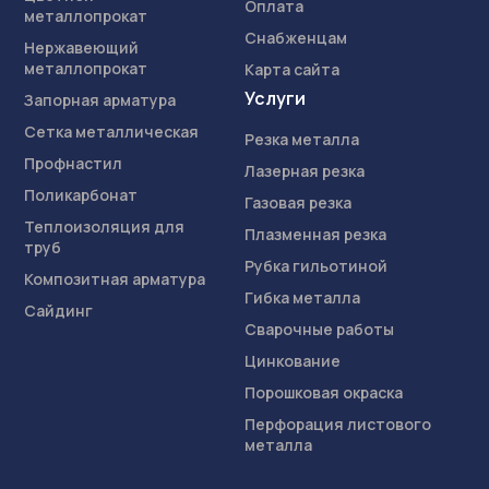
Оплата
металлопрокат
Снабженцам
Нержавеющий
металлопрокат
Карта сайта
Услуги
Запорная арматура
Сетка металлическая
Резка металла
Профнастил
Лазерная резка
Поликарбонат
Газовая резка
Теплоизоляция для
Плазменная резка
труб
Рубка гильотиной
Композитная арматура
Гибка металла
Сайдинг
Сварочные работы
Цинкование
Порошковая окраска
Перфорация листового
металла