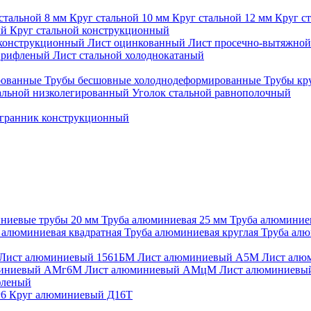
стальной 8 мм
Круг стальной 10 мм
Круг стальной 12 мм
Круг с
ый
Круг стальной конструкционный
конструкционный
Лист оцинкованный
Лист просечно-вытяжно
й рифленый
Лист стальной холоднокатаный
рованные
Трубы бесшовные холоднодеформированные
Трубы кр
альной низколегированный
Уголок стальной равнополочный
гранник конструкционный
ниевые трубы 20 мм
Труба алюминиевая 25 мм
Труба алюминие
 алюминиевая квадратная
Труба алюминиевая круглая
Труба алю
Лист алюминиевый 1561БМ
Лист алюминиевый А5М
Лист алю
миниевый АМг6М
Лист алюминиевый АМцМ
Лист алюминиев
фленый
г6
Круг алюминиевый Д16Т