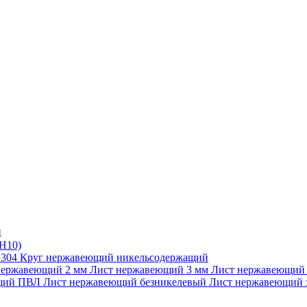
и
Н10)
 304
Круг нержавеющий никельсодержащий
нержавеющий 2 мм
Лист нержавеющий 3 мм
Лист нержавеющий
ющий ПВЛ
Лист нержавеющий безникелевый
Лист нержавеющий 