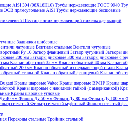
ющие AISI 304 (08Х18Н10)
Трубы нержавеющие ГОСТ 9940
Тр
е ЭСВ прямоугольные AISI
Трубы нержавеющие бесшовные
зникелевый
Шестигранник нержавеющий никельсодержащий
угунные
Задвижки шиберные
ентили латунные
Вентили стальные
Вентили чугунные
оворотный Ру 16
Затвор фланцевый
Затвор чугунный
Затворы д
исковые 200 мм
Затворы дисковые 300 мм
Затворы дисковые с р
25 мм
Клапан обратный 32 мм
Клапан обратный 40 мм
Клапан об
обратный 200 мм
Клапан обратный из нержавеющей стали
Клапа
 обратный стальной
Клапан обратный фланцевый
Клапан обра
Bugatti
Краны шаровые Valtec
Краны шаровые ВР/НР
Краны шар
бабочкой
Краны шаровые с накидной гайкой (с американкой)
Кра
льные
Краны шаровые угловые
Ду 40 мм
Фильтр Ду 50 мм
Фильтр Ду 80 мм
Фильтр Ду 100 мм
Ф
ильтр сетчатый
Фильтр сетчатый муфтовый
Фильтр сетчатый ф
ер
ьная
Переходы стальные
Тройник стальной