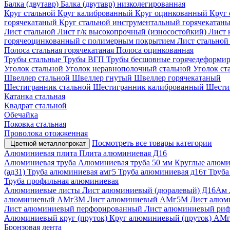
Балка (двутавр)
Балка (двутавр) низколегированная
Круг стальной
Круг калиброванный
Круг оцинкованный
Круг 
горячекатаный
Круг стальной инструментальный горячекатан
Лист стальной
Лист г/к высокопрочный (износостойкий)
Лист 
горячеоцинкованный с полимерным покрытием
Лист стально
Полоса стальная горячекатаная
Полоса оцинкованная
Трубы стальные
Трубы ВГП
Трубы бесшовные горячедеформи
Уголок стальной
Уголок неравнополочный стальной
Уголок ст
Швеллер стальной
Швеллер гнутый
Швеллер горячекатаный
Шестигранник стальной
Шестигранник калиброванный
Шести
Катанка стальная
Квадрат стальной
Обечайка
Поковка стальная
Проволока отожженная
Посмотреть все товары категории
Цветной металлопрокат
Алюминиевая плита
Плита алюминиевая Д16
Алюминиевая труба
Алюминиевая труба 50 мм
Круглые алюми
(ад31)
Труба алюминиевая амг5
Труба алюминиевая д16т
Труба
Труба профильная алюминиевая
Алюминиевые листы
Лист алюминиевый (дюралевый) Д16Ам
алюминиевый АМг3М
Лист алюминиевый АМг5М
Лист алю
Лист алюминиевый перфорированный
Лист алюминиевый ри
Алюминиевый круг (пруток)
Круг алюминиевый (пруток) АМ
Бронзовая лента