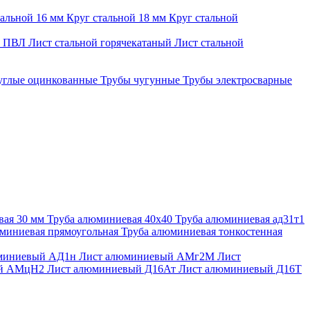
тальной 16 мм
Круг стальной 18 мм
Круг стальной
й ПВЛ
Лист стальной горячекатаный
Лист стальной
углые оцинкованные
Трубы чугунные
Трубы электросварные
вая 30 мм
Труба алюминиевая 40х40
Труба алюминиевая ад31т1
миниевая прямоугольная
Труба алюминиевая тонкостенная
миниевый АД1н
Лист алюминиевый АМг2М
Лист
ый АМцН2
Лист алюминиевый Д16Ат
Лист алюминиевый Д16Т