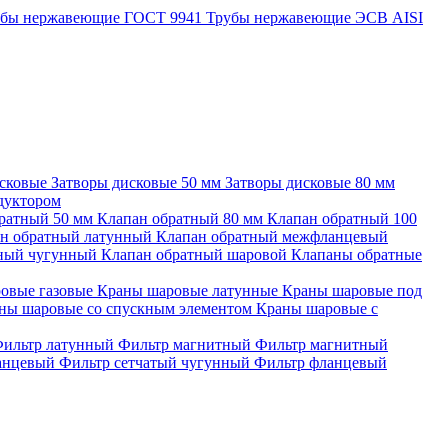
убы нержавеющие ГОСТ 9941
Трубы нержавеющие ЭСВ AISI
исковые
Затворы дисковые 50 мм
Затворы дисковые 80 мм
едуктором
ратный 50 мм
Клапан обратный 80 мм
Клапан обратный 100
н обратный латунный
Клапан обратный межфланцевый
тный чугунный
Клапан обратный шаровой
Клапаны обратные
овые газовые
Краны шаровые латунные
Краны шаровые под
ны шаровые со спускным элементом
Краны шаровые с
ильтр латунный
Фильтр магнитный
Фильтр магнитный
ланцевый
Фильтр сетчатый чугунный
Фильтр фланцевый