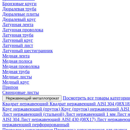
Бронзовые круги
Дюралевая труба
Дюралевые плиты
Дюралевый круг
Латунная лента
Латунная проволока
Латунная труба
Латунный круг
Латунный лист
Латунный шестигранник
Медная лента
Медная полоса
Медная проволока
Медная труба
Медные листы
Медный круг
Припои
Свинцовые листы
Посмотреть все товары категори
Нержавеющий металлопрокат
Квадрат нержавеющий
Квадрат нержавеющий AISI 304 (08Х18
Круг нержавеющий (пруток)
Круг (пруток) нержавеющий AISI
Лист нержавеющий (стальной)
Лист нержавеющий 1 мм
Лист 
AISI 304
Лист нержавеющий AISI 430 (08Х17)
Лист нержаве
нержавеющий перфорированный
Проволока нержавеющая
Проволока нержавеющая для сварки