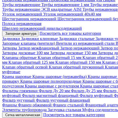
Трубы нержавеющие
Трубы нержавеющие 1 мм
Трубы нержаве
Трубы нержавеющие ЭСВ квадратные AISI
Трубы нержавеющи
Уголок нержавеющий
Уголок нержавеющий 40x40 мм
Шестигранник нержавеющий
Шестигранник нержавеющий бе
Полоса нержавеющая
Швеллер нержавеющий никельсодержащий
Посмотреть все товары категории
Запорная арматура
Задвижки
Задвижки клиновые
Задвижки стальные
Задвижки ч
Запорные клапаны (вентили)
Вентили из нержавеющей стали
В
Затворы
Затвор межфланцевый
Затвор нержавеющий
Затвор п
Затворы дисковые 100 мм
Затворы дисковые 150 мм
Затворы д
Клапаны обратные
Клапан обратный 15 мм
Клапан обратный 
мм
Клапан обратный 125 мм
Клапан обратный 150 мм
Клапан 
Клапан обратный осевой
Клапан обратный пружинный
Клапан
муфтовые
Краны шаровые
Краны шаровые (нержавейка)
Краны шаровые 
приварку
Краны шаровые полнопроходные
Краны шаровые с 
полусгоном
Краны шаровые с редуктором
Краны шаровые ста
Фильтры грязевики
Фильтр Ду 20 мм
Фильтр Ду 25 мм
Фильтр 
муфтовый
Фильтр магнитный фланцевый
Фильтр муфтовый
Ф
Фильтр чугунный
Фильтр чугунный фланцевый
Фланцы
Фланец обжимной
Фланец стальной
Фланцевый адапт
Элементы трубопровода
Заглушка стальная
Муфта соединител
Посмотреть все товары категории
Сетка металлическая