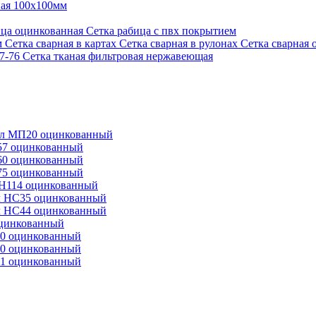
ная 100х100мм
ица оцинкованная
Сетка рабица с пвх покрытием
м
Сетка сварная в картах
Сетка сварная в рулонах
Сетка сварная 
87-76
Сетка тканая фильтровая нержавеющая
л МП20 оцинкованный
57 оцинкованный
60 оцинкованный
75 оцинкованный
Н114 оцинкованный
 НС35 оцинкованный
 НС44 оцинкованный
оцинкованный
0 оцинкованный
0 оцинкованный
1 оцинкованный