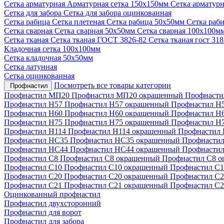
Сетка арматурная
Арматурная сетка 150х150мм
Сетка арматур
Сетка для забора
Сетка для забора оцинкованная
Сетка рабица
Сетка плетеная
Сетка рабица 50х50мм
Сетка раб
Сетка сварная
Сетка сварная 50х50мм
Сетка сварная 100х100м
Сетка тканая
Сетка тканая ГОСТ 3826-82
Сетка тканая гост 31
Кладочная сетка 100х100мм
Сетка кладочная 50х50мм
Сетка латунная
Сетка оцинкованная
Посмотреть все товары категории
Профнастил
Профнастил МП20
Профнастил МП20 окрашенный
Профнасти
Профнастил Н57
Профнастил Н57 окрашенный
Профнастил Н
Профнастил Н60
Профнастил Н60 окрашенный
Профнастил Н
Профнастил Н75
Профнастил Н75 окрашенный
Профнастил Н
Профнастил Н114
Профнастил Н114 окрашенный
Профнастил 
Профнастил НС35
Профнастил НС35 окрашенный
Профнастил
Профнастил НС44
Профнастил НС44 окрашенный
Профнастил
Профнастил С8
Профнастил С8 окрашенный
Профнастил С8 
Профнастил С10
Профнастил С10 окрашенный
Профнастил С1
Профнастил С20
Профнастил С20 окрашенный
Профнастил С2
Профнастил С21
Профнастил С21 окрашенный
Профнастил С2
Оцинкованный профнастил
Профнастил двухсторонний
Профнастил для ворот
Профнастил для забора