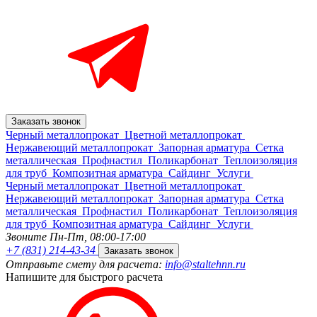
Заказать звонок
Черный металлопрокат
Цветной металлопрокат
Нержавеющий металлопрокат
Запорная арматура
Сетка
металлическая
Профнастил
Поликарбонат
Теплоизоляция
для труб
Композитная арматура
Сайдинг
Услуги
Черный металлопрокат
Цветной металлопрокат
Нержавеющий металлопрокат
Запорная арматура
Сетка
металлическая
Профнастил
Поликарбонат
Теплоизоляция
для труб
Композитная арматура
Сайдинг
Услуги
Звоните Пн-Пт,
08:00-17:00
+7 (831) 214-43-34
Заказать звонок
Отправьте смету для расчета:
info@staltehnn.ru
Напишите для быстрого расчета