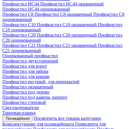
Профнастил НС44
Профнастил НС44 окрашенный
Профнастил НС44 оцинкованный
Профнастил С8
Профнастил С8 окрашенный
Профнастил С8
оцинкованный
Профнастил С10
Профнастил С10 окрашенный
Профнастил
С10 оцинкованный
Профнастил С20
Профнастил С20 окрашенный
Профнастил
С20 оцинкованный
Профнастил С21
Профнастил С21 окрашенный
Профнастил
С21 оцинкованный
Оцинкованный профнастил
Профнастил двухсторонний
Профнастил для ворот
Профнастил для забора
Профнастил для крыши
Профнастил несущий, для перекрытий
Профнастил окрашенный
Профнастил под дерево
Профнастил под камень, кирпич
Профнастил стеновой
Снегозадержатели
Торцевая планка
Посмотреть все товары категории
Поликарбонат
Комплектующие для поликарбоната
Гермолента для