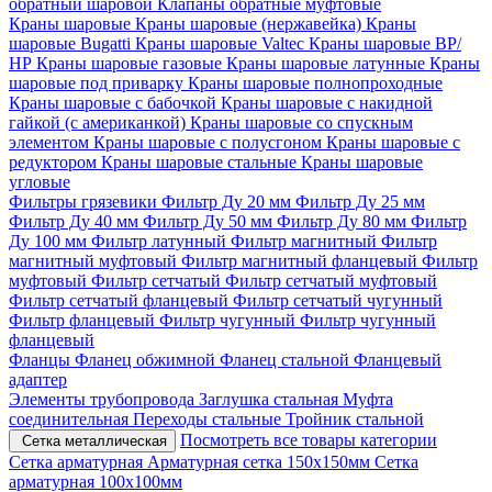
обратный шаровой
Клапаны обратные муфтовые
Краны шаровые
Краны шаровые (нержавейка)
Краны
шаровые Bugatti
Краны шаровые Valtec
Краны шаровые ВР/
НР
Краны шаровые газовые
Краны шаровые латунные
Краны
шаровые под приварку
Краны шаровые полнопроходные
Краны шаровые с бабочкой
Краны шаровые с накидной
гайкой (с американкой)
Краны шаровые со спускным
элементом
Краны шаровые с полусгоном
Краны шаровые с
редуктором
Краны шаровые стальные
Краны шаровые
угловые
Фильтры грязевики
Фильтр Ду 20 мм
Фильтр Ду 25 мм
Фильтр Ду 40 мм
Фильтр Ду 50 мм
Фильтр Ду 80 мм
Фильтр
Ду 100 мм
Фильтр латунный
Фильтр магнитный
Фильтр
магнитный муфтовый
Фильтр магнитный фланцевый
Фильтр
муфтовый
Фильтр сетчатый
Фильтр сетчатый муфтовый
Фильтр сетчатый фланцевый
Фильтр сетчатый чугунный
Фильтр фланцевый
Фильтр чугунный
Фильтр чугунный
фланцевый
Фланцы
Фланец обжимной
Фланец стальной
Фланцевый
адаптер
Элементы трубопровода
Заглушка стальная
Муфта
соединительная
Переходы стальные
Тройник стальной
Посмотреть все товары категории
Сетка металлическая
Сетка арматурная
Арматурная сетка 150х150мм
Сетка
арматурная 100х100мм