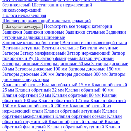
безникелевый
Шестигранник нержавеющий
никельсодержащий
Полоса нержавеющая
Швеллер нержавеющий никельсодержащий
Посмотреть все товары категории
Запорная арматура
Задвижки
Задвижки клиновые
Задвижки стальные
Задвижки
чугунные
Задвижки шиберные
Запорные клапаны (вентили)
Вентили из нержавеющей стали
Вентили латунные
Вентили стальные
Вентили чугунные
Затворы
Затвор межфланцевый
Затвор нержавеющий
Затвор
поворотный Ру 16
Затвор фланцевый
Затвор чугунный
Затворы дисковые
Затворы дисковые 50 мм
Затворы дисковые
80 мм
Затворы дисковые 100 мм
Затворы дисковые 150 мм
Затворы дисковые 200 мм
Затворы дисковые 300 мм
Затворы
дисковые с редуктором
Клапаны обратные
Клапан обратный 15 мм
Клапан обратный
25 мм
Клапан обратный 32 мм
Клапан обратный 40 мм
Клапан обратный 50 мм
Клапан обратный 80 мм
Клапан
обратный 100 мм
Клапан обратный 125 мм
Клапан обратный
150 мм
Клапан обратный 200 мм
Клапан обратный из
нержавеющей стали
Клапан обратный латунный
Клапан
обратный межфланцевый
Клапан обратный осевой
Клапан
обратный пружинный
Клапан обратный стальной
Клапан
обратный фланцевый
Клапан обратный чугунный
Клапан