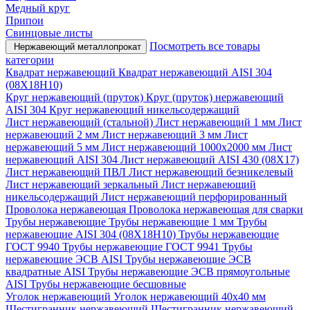
Медный круг
Припои
Свинцовые листы
Посмотреть все товары
Нержавеющий металлопрокат
категории
Квадрат нержавеющий
Квадрат нержавеющий AISI 304
(08Х18Н10)
Круг нержавеющий (пруток)
Круг (пруток) нержавеющий
AISI 304
Круг нержавеющий никельсодержащий
Лист нержавеющий (стальной)
Лист нержавеющий 1 мм
Лист
нержавеющий 2 мм
Лист нержавеющий 3 мм
Лист
нержавеющий 5 мм
Лист нержавеющий 1000х2000 мм
Лист
нержавеющий AISI 304
Лист нержавеющий AISI 430 (08Х17)
Лист нержавеющий ПВЛ
Лист нержавеющий безникелевый
Лист нержавеющий зеркальный
Лист нержавеющий
никельсодержащий
Лист нержавеющий перфорированный
Проволока нержавеющая
Проволока нержавеющая для сварки
Трубы нержавеющие
Трубы нержавеющие 1 мм
Трубы
нержавеющие AISI 304 (08Х18Н10)
Трубы нержавеющие
ГОСТ 9940
Трубы нержавеющие ГОСТ 9941
Трубы
нержавеющие ЭСВ AISI
Трубы нержавеющие ЭСВ
квадратные AISI
Трубы нержавеющие ЭСВ прямоугольные
AISI
Трубы нержавеющие бесшовные
Уголок нержавеющий
Уголок нержавеющий 40x40 мм
Шестигранник нержавеющий
Шестигранник нержавеющий