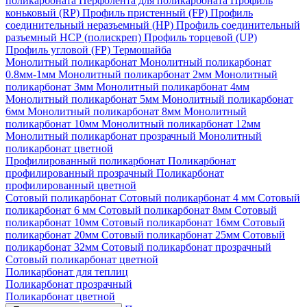
поликарбоната
Перфолента для поликарбоната
Профиль
коньковый (RP)
Профиль пристенный (FP)
Профиль
соединительный неразъемный (НР)
Профиль соединительный
разъемный НСР (полискреп)
Профиль торцевой (UP)
Профиль угловой (FP)
Термошайба
Монолитный поликарбонат
Монолитный поликарбонат
0.8мм-1мм
Монолитный поликарбонат 2мм
Монолитный
поликарбонат 3мм
Монолитный поликарбонат 4мм
Монолитный поликарбонат 5мм
Монолитный поликарбонат
6мм
Монолитный поликарбонат 8мм
Монолитный
поликарбонат 10мм
Монолитный поликарбонат 12мм
Монолитный поликарбонат прозрачный
Монолитный
поликарбонат цветной
Профилированный поликарбонат
Поликарбонат
профилированный прозрачный
Поликарбонат
профилированный цветной
Сотовый поликарбонат
Сотовый поликарбонат 4 мм
Сотовый
поликарбонат 6 мм
Сотовый поликарбонат 8мм
Сотовый
поликарбонат 10мм
Сотовый поликарбонат 16мм
Сотовый
поликарбонат 20мм
Сотовый поликарбонат 25мм
Сотовый
поликарбонат 32мм
Сотовый поликарбонат прозрачный
Сотовый поликарбонат цветной
Поликарбонат для теплиц
Поликарбонат прозрачный
Поликарбонат цветной