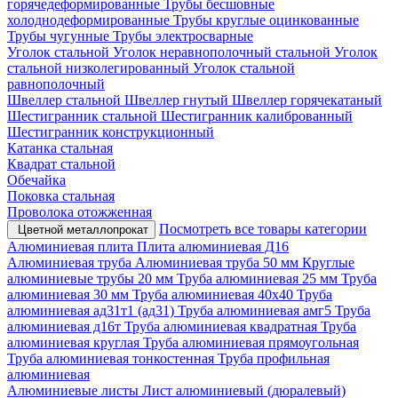
горячедеформированные
Трубы бесшовные
холоднодеформированные
Трубы круглые оцинкованные
Трубы чугунные
Трубы электросварные
Уголок стальной
Уголок неравнополочный стальной
Уголок
стальной низколегированный
Уголок стальной
равнополочный
Швеллер стальной
Швеллер гнутый
Швеллер горячекатаный
Шестигранник стальной
Шестигранник калиброванный
Шестигранник конструкционный
Катанка стальная
Квадрат стальной
Обечайка
Поковка стальная
Проволока отожженная
Посмотреть все товары категории
Цветной металлопрокат
Алюминиевая плита
Плита алюминиевая Д16
Алюминиевая труба
Алюминиевая труба 50 мм
Круглые
алюминиевые трубы 20 мм
Труба алюминиевая 25 мм
Труба
алюминиевая 30 мм
Труба алюминиевая 40х40
Труба
алюминиевая ад31т1 (ад31)
Труба алюминиевая амг5
Труба
алюминиевая д16т
Труба алюминиевая квадратная
Труба
алюминиевая круглая
Труба алюминиевая прямоугольная
Труба алюминиевая тонкостенная
Труба профильная
алюминиевая
Алюминиевые листы
Лист алюминиевый (дюралевый)