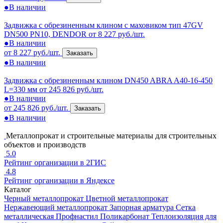
●
В наличии
Задвижка с обрезиненным клином с маховиком тип 47GV
DN500 PN10, DENDOR
от 8 227 руб./шт.
●
В наличии
от 8 227 руб./шт.
Заказать
●
В наличии
Задвижка с обрезиненным клином DN450 ABRA A40-16-450
L=330 мм
от 245 826 руб./шт.
●
В наличии
от 245 826 руб./шт.
Заказать
●
В наличии
Металлопрокат и строительные материалы для строительных
объектов и производств
5.0
Рейтинг организации в 2ГИС
4.8
Рейтинг организации в Яндексе
Каталог
Черный металлопрокат
Цветной металлопрокат
Нержавеющий металлопрокат
Запорная арматура
Сетка
металлическая
Профнастил
Поликарбонат
Теплоизоляция для