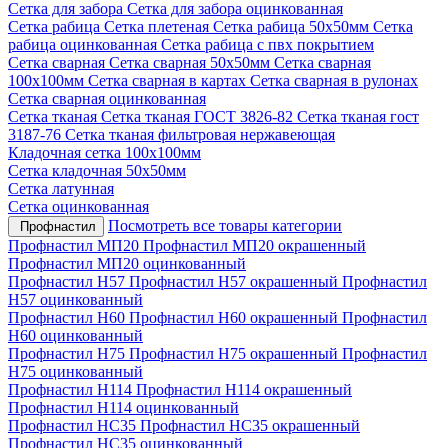
Сетка для забора
Сетка для забора оцинкованная
Сетка рабица
Сетка плетеная
Сетка рабица 50х50мм
Сетка
рабица оцинкованная
Сетка рабица с пвх покрытием
Сетка сварная
Сетка сварная 50х50мм
Сетка сварная
100х100мм
Сетка сварная в картах
Сетка сварная в рулонах
Сетка сварная оцинкованная
Сетка тканая
Сетка тканая ГОСТ 3826-82
Сетка тканая гост
3187-76
Сетка тканая фильтровая нержавеющая
Кладочная сетка 100х100мм
Сетка кладочная 50х50мм
Сетка латунная
Сетка оцинкованная
Посмотреть все товары категории
Профнастил
Профнастил МП20
Профнастил МП20 окрашенный
Профнастил МП20 оцинкованный
Профнастил Н57
Профнастил Н57 окрашенный
Профнастил
Н57 оцинкованный
Профнастил Н60
Профнастил Н60 окрашенный
Профнастил
Н60 оцинкованный
Профнастил Н75
Профнастил Н75 окрашенный
Профнастил
Н75 оцинкованный
Профнастил Н114
Профнастил Н114 окрашенный
Профнастил Н114 оцинкованный
Профнастил НС35
Профнастил НС35 окрашенный
Профнастил НС35 оцинкованный