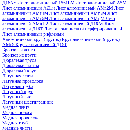
Д16Ам
Лист алюминиевый 1561БМ
Лист алюминиевый А5М
Лист алюминиевый АД1н
Лист алюминиевый АМг2М
Лист
алюминиевый АМг3М
Лист алюминиевый АМг5М
Лист
алюминиевый АМг6М
Лист алюминиевый АМцМ
Лист
алюминиевый АМцН2
Лист алюминиевый Д16Ат
Лист
алюминиевый Д16Т
Лист алюминиевый перфорированный
Лист алюминиевый рифленый
Алюминиевый круг (пруток)
Круг алюминиевый (пруток)
АМг6
Круг алюминиевый Д16Т
Бронзовая лента
Бронзовые круги
Дюралевая труба
Дюралевые плиты
Дюралевый круг
Латунная лента
Латунная проволока
Латунная труба
Латунный круг
Латунный лист
Латунный шестигранник
Медная лента
Медная полоса
Медная проволока
Медная труба
Медные листы