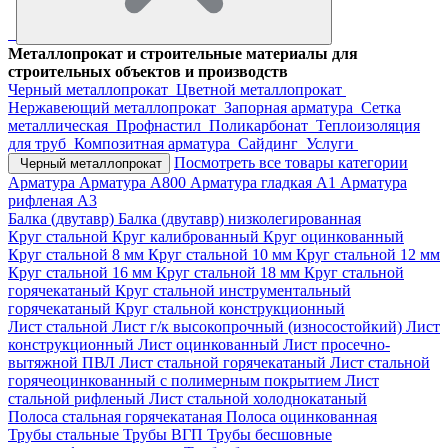
Металлопрокат и строительные материалы для
строительных объектов и производств
Черный металлопрокат
Цветной металлопрокат
Нержавеющий металлопрокат
Запорная арматура
Сетка
металлическая
Профнастил
Поликарбонат
Теплоизоляция
для труб
Композитная арматура
Сайдинг
Услуги
Посмотреть все товары категории
Черный металлопрокат
Арматура
Арматура А800
Арматура гладкая А1
Арматура
рифленая А3
Балка (двутавр)
Балка (двутавр) низколегированная
Круг стальной
Круг калиброванный
Круг оцинкованный
Круг стальной 8 мм
Круг стальной 10 мм
Круг стальной 12 мм
Круг стальной 16 мм
Круг стальной 18 мм
Круг стальной
горячекатаный
Круг стальной инструментальный
горячекатаный
Круг стальной конструкционный
Лист стальной
Лист г/к высокопрочный (износостойкий)
Лист
конструкционный
Лист оцинкованный
Лист просечно-
вытяжной ПВЛ
Лист стальной горячекатаный
Лист стальной
горячеоцинкованный с полимерным покрытием
Лист
стальной рифленый
Лист стальной холоднокатаный
Полоса стальная горячекатаная
Полоса оцинкованная
Трубы стальные
Трубы ВГП
Трубы бесшовные