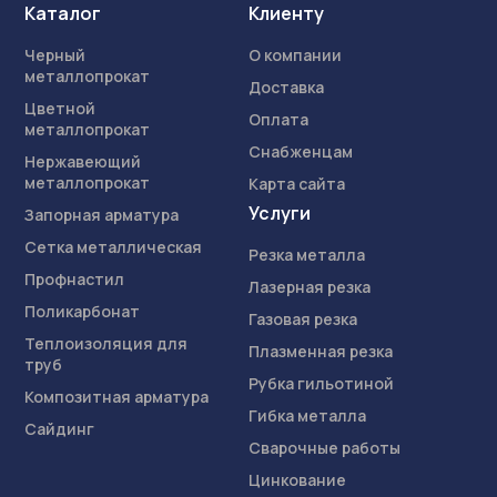
Каталог
Клиенту
Черный
О компании
металлопрокат
Доставка
Цветной
Оплата
металлопрокат
Снабженцам
Нержавеющий
металлопрокат
Карта сайта
Услуги
Запорная арматура
Сетка металлическая
Резка металла
Профнастил
Лазерная резка
Поликарбонат
Газовая резка
Теплоизоляция для
Плазменная резка
труб
Рубка гильотиной
Композитная арматура
Гибка металла
Сайдинг
Сварочные работы
Цинкование