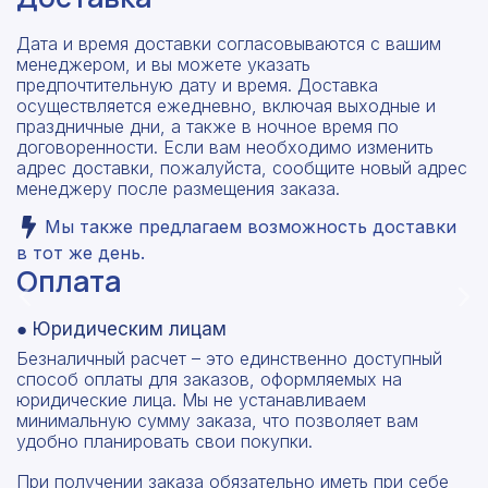
Дата и время доставки согласовываются с вашим
менеджером, и вы можете указать
предпочтительную дату и время. Доставка
осуществляется ежедневно, включая выходные и
Рассчитать смету
праздничные дни, а также в ночное время по
договоренности. Если вам необходимо изменить
Оставьте номер
адрес доставки, пожалуйста, сообщите новый адрес
Заполните форму ниже, чтобы получить
телефона
менеджеру после размещения заказа.
точный расчет сметы. Мы свяжемся с вами в
кратчайшие сроки.
Мы также предлагаем возможность доставки
Мы свяжемся с вами в ближайшее время!
Предоставим бесплатную консультацию по
в тот же день.
нашим товарам и актуальным ценам на
Оплата
Форма отправлена,
металлопрокат
Форма не отправлена!
спасибо!
● Юридическим лицам
Безналичный расчет – это единственно доступный
Произошла ошибка.
способ оплаты для заказов, оформляемых на
С вами свяжется наш менеджер.
юридические лица. Мы не устанавливаем
минимальную сумму заказа, что позволяет вам
удобно планировать свои покупки.
Прикрепить смету на расчет
Заказать звонок
При получении заказа обязательно иметь при себе