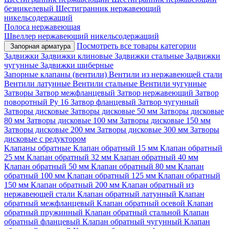
безникелевый
Шестигранник нержавеющий
никельсодержащий
Полоса нержавеющая
Швеллер нержавеющий никельсодержащий
Посмотреть все товары категории
Запорная арматура
Задвижки
Задвижки клиновые
Задвижки стальные
Задвижки
чугунные
Задвижки шиберные
Запорные клапаны (вентили)
Вентили из нержавеющей стали
Вентили латунные
Вентили стальные
Вентили чугунные
Затворы
Затвор межфланцевый
Затвор нержавеющий
Затвор
поворотный Ру 16
Затвор фланцевый
Затвор чугунный
Затворы дисковые
Затворы дисковые 50 мм
Затворы дисковые
80 мм
Затворы дисковые 100 мм
Затворы дисковые 150 мм
Затворы дисковые 200 мм
Затворы дисковые 300 мм
Затворы
дисковые с редуктором
Клапаны обратные
Клапан обратный 15 мм
Клапан обратный
25 мм
Клапан обратный 32 мм
Клапан обратный 40 мм
Клапан обратный 50 мм
Клапан обратный 80 мм
Клапан
обратный 100 мм
Клапан обратный 125 мм
Клапан обратный
150 мм
Клапан обратный 200 мм
Клапан обратный из
нержавеющей стали
Клапан обратный латунный
Клапан
обратный межфланцевый
Клапан обратный осевой
Клапан
обратный пружинный
Клапан обратный стальной
Клапан
обратный фланцевый
Клапан обратный чугунный
Клапан