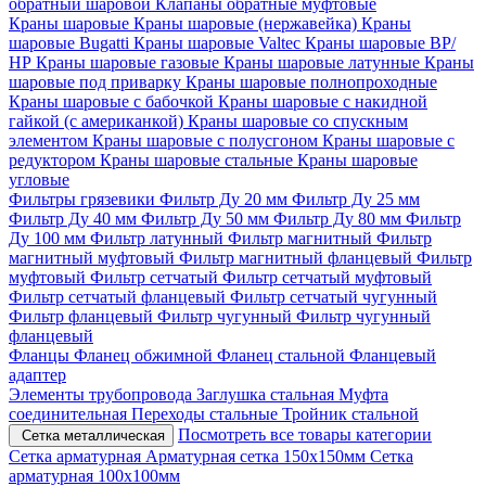
обратный шаровой
Клапаны обратные муфтовые
Краны шаровые
Краны шаровые (нержавейка)
Краны
шаровые Bugatti
Краны шаровые Valtec
Краны шаровые ВР/
НР
Краны шаровые газовые
Краны шаровые латунные
Краны
шаровые под приварку
Краны шаровые полнопроходные
Краны шаровые с бабочкой
Краны шаровые с накидной
гайкой (с американкой)
Краны шаровые со спускным
элементом
Краны шаровые с полусгоном
Краны шаровые с
редуктором
Краны шаровые стальные
Краны шаровые
угловые
Фильтры грязевики
Фильтр Ду 20 мм
Фильтр Ду 25 мм
Фильтр Ду 40 мм
Фильтр Ду 50 мм
Фильтр Ду 80 мм
Фильтр
Ду 100 мм
Фильтр латунный
Фильтр магнитный
Фильтр
магнитный муфтовый
Фильтр магнитный фланцевый
Фильтр
муфтовый
Фильтр сетчатый
Фильтр сетчатый муфтовый
Фильтр сетчатый фланцевый
Фильтр сетчатый чугунный
Фильтр фланцевый
Фильтр чугунный
Фильтр чугунный
фланцевый
Фланцы
Фланец обжимной
Фланец стальной
Фланцевый
адаптер
Элементы трубопровода
Заглушка стальная
Муфта
соединительная
Переходы стальные
Тройник стальной
Посмотреть все товары категории
Сетка металлическая
Сетка арматурная
Арматурная сетка 150х150мм
Сетка
арматурная 100х100мм