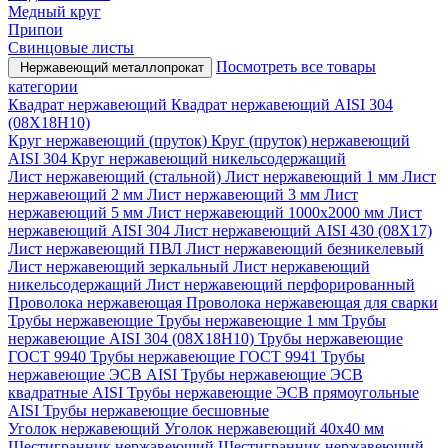
Медный круг
Припои
Свинцовые листы
Посмотреть все товары
Нержавеющий металлопрокат
категории
Квадрат нержавеющий
Квадрат нержавеющий AISI 304
(08Х18Н10)
Круг нержавеющий (пруток)
Круг (пруток) нержавеющий
AISI 304
Круг нержавеющий никельсодержащий
Лист нержавеющий (стальной)
Лист нержавеющий 1 мм
Лист
нержавеющий 2 мм
Лист нержавеющий 3 мм
Лист
нержавеющий 5 мм
Лист нержавеющий 1000х2000 мм
Лист
нержавеющий AISI 304
Лист нержавеющий AISI 430 (08Х17)
Лист нержавеющий ПВЛ
Лист нержавеющий безникелевый
Лист нержавеющий зеркальный
Лист нержавеющий
никельсодержащий
Лист нержавеющий перфорированный
Проволока нержавеющая
Проволока нержавеющая для сварки
Трубы нержавеющие
Трубы нержавеющие 1 мм
Трубы
нержавеющие AISI 304 (08Х18Н10)
Трубы нержавеющие
ГОСТ 9940
Трубы нержавеющие ГОСТ 9941
Трубы
нержавеющие ЭСВ AISI
Трубы нержавеющие ЭСВ
квадратные AISI
Трубы нержавеющие ЭСВ прямоугольные
AISI
Трубы нержавеющие бесшовные
Уголок нержавеющий
Уголок нержавеющий 40x40 мм
Шестигранник нержавеющий
Шестигранник нержавеющий