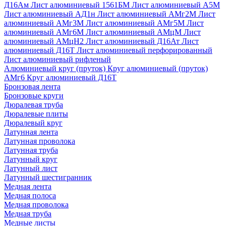
Д16Ам
Лист алюминиевый 1561БМ
Лист алюминиевый А5М
Лист алюминиевый АД1н
Лист алюминиевый АМг2М
Лист
алюминиевый АМг3М
Лист алюминиевый АМг5М
Лист
алюминиевый АМг6М
Лист алюминиевый АМцМ
Лист
алюминиевый АМцН2
Лист алюминиевый Д16Ат
Лист
алюминиевый Д16Т
Лист алюминиевый перфорированный
Лист алюминиевый рифленый
Алюминиевый круг (пруток)
Круг алюминиевый (пруток)
АМг6
Круг алюминиевый Д16Т
Бронзовая лента
Бронзовые круги
Дюралевая труба
Дюралевые плиты
Дюралевый круг
Латунная лента
Латунная проволока
Латунная труба
Латунный круг
Латунный лист
Латунный шестигранник
Медная лента
Медная полоса
Медная проволока
Медная труба
Медные листы