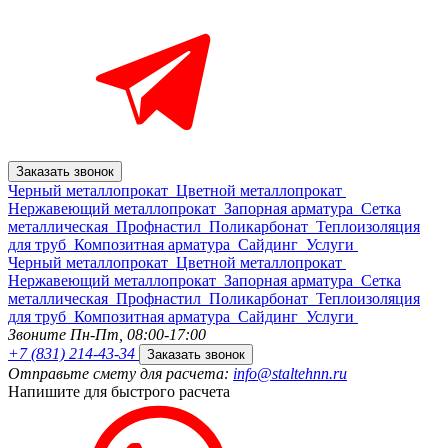
Заказать звонок
Черный металлопрокат
Цветной металлопрокат
Нержавеющий металлопрокат
Запорная арматура
Сетка
металлическая
Профнастил
Поликарбонат
Теплоизоляция
для труб
Композитная арматура
Сайдинг
Услуги
Черный металлопрокат
Цветной металлопрокат
Нержавеющий металлопрокат
Запорная арматура
Сетка
металлическая
Профнастил
Поликарбонат
Теплоизоляция
для труб
Композитная арматура
Сайдинг
Услуги
Звоните Пн-Пт,
08:00-17:00
+7 (831) 214-43-34
Заказать звонок
Отправьте смету для расчета:
info@staltehnn.ru
Напишите для быстрого расчета