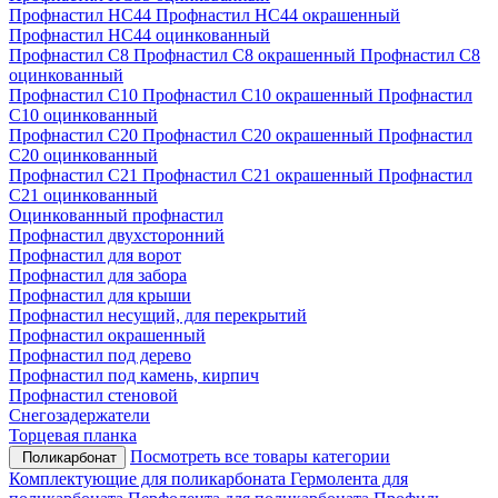
Профнастил НС44
Профнастил НС44 окрашенный
Профнастил НС44 оцинкованный
Профнастил С8
Профнастил С8 окрашенный
Профнастил С8
оцинкованный
Профнастил С10
Профнастил С10 окрашенный
Профнастил
С10 оцинкованный
Профнастил С20
Профнастил С20 окрашенный
Профнастил
С20 оцинкованный
Профнастил С21
Профнастил С21 окрашенный
Профнастил
С21 оцинкованный
Оцинкованный профнастил
Профнастил двухсторонний
Профнастил для ворот
Профнастил для забора
Профнастил для крыши
Профнастил несущий, для перекрытий
Профнастил окрашенный
Профнастил под дерево
Профнастил под камень, кирпич
Профнастил стеновой
Снегозадержатели
Торцевая планка
Посмотреть все товары категории
Поликарбонат
Комплектующие для поликарбоната
Гермолента для