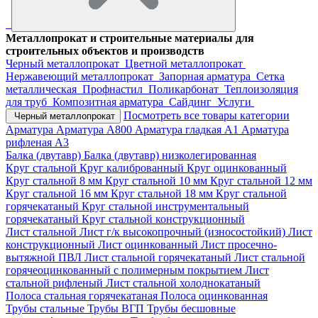
Металлопрокат и строительные материалы для
строительных объектов и производств
Черный металлопрокат
Цветной металлопрокат
Нержавеющий металлопрокат
Запорная арматура
Сетка
металлическая
Профнастил
Поликарбонат
Теплоизоляция
для труб
Композитная арматура
Сайдинг
Услуги
Посмотреть все товары категории
Черный металлопрокат
Арматура
Арматура А800
Арматура гладкая А1
Арматура
рифленая А3
Балка (двутавр)
Балка (двутавр) низколегированная
Круг стальной
Круг калиброванный
Круг оцинкованный
Круг стальной 8 мм
Круг стальной 10 мм
Круг стальной 12 мм
Круг стальной 16 мм
Круг стальной 18 мм
Круг стальной
горячекатаный
Круг стальной инструментальный
горячекатаный
Круг стальной конструкционный
Лист стальной
Лист г/к высокопрочный (износостойкий)
Лист
конструкционный
Лист оцинкованный
Лист просечно-
вытяжной ПВЛ
Лист стальной горячекатаный
Лист стальной
горячеоцинкованный с полимерным покрытием
Лист
стальной рифленый
Лист стальной холоднокатаный
Полоса стальная горячекатаная
Полоса оцинкованная
Трубы стальные
Трубы ВГП
Трубы бесшовные