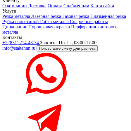
Клиенту
О компании
Доставка
Оплата
Снабженцам
Карта сайта
Услуги
Резка металла
Лазерная резка
Газовая резка
Плазменная резка
Рубка гильотиной
Гибка металла
Сварочные работы
Цинкование
Порошковая окраска
Перфорация листового
металла
Контакты
+7 (831) 214-43-34
Звоните: Пн-Пт, 08:00-17:00
info@staltehnn.ru
Присылайте смету для расчета