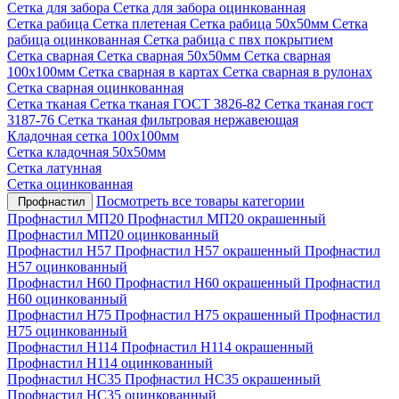
Сетка для забора
Сетка для забора оцинкованная
Сетка рабица
Сетка плетеная
Сетка рабица 50х50мм
Сетка
рабица оцинкованная
Сетка рабица с пвх покрытием
Сетка сварная
Сетка сварная 50х50мм
Сетка сварная
100х100мм
Сетка сварная в картах
Сетка сварная в рулонах
Сетка сварная оцинкованная
Сетка тканая
Сетка тканая ГОСТ 3826-82
Сетка тканая гост
3187-76
Сетка тканая фильтровая нержавеющая
Кладочная сетка 100х100мм
Сетка кладочная 50х50мм
Сетка латунная
Сетка оцинкованная
Посмотреть все товары категории
Профнастил
Профнастил МП20
Профнастил МП20 окрашенный
Профнастил МП20 оцинкованный
Профнастил Н57
Профнастил Н57 окрашенный
Профнастил
Н57 оцинкованный
Профнастил Н60
Профнастил Н60 окрашенный
Профнастил
Н60 оцинкованный
Профнастил Н75
Профнастил Н75 окрашенный
Профнастил
Н75 оцинкованный
Профнастил Н114
Профнастил Н114 окрашенный
Профнастил Н114 оцинкованный
Профнастил НС35
Профнастил НС35 окрашенный
Профнастил НС35 оцинкованный