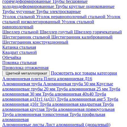
горячедеформированные
Трубы бесшовные
холоднодеформированные
Трубы круглые оцинкованные
Трубы чугунные
Трубы электросварные
Уголок стальной
Уголок неравнополочный стальной
Уголок
стальной низколегированный
Уголок стальной
равнополочный
Швеллер стальной
Швеллер гнутый
Швеллер горячекатаный
Шестигранник стальной
Шестигранник калиброванный
Шестигранник конструкционный
Катанка стальная
Квадрат стальной
Обечайка
Поковка стальная
Проволока отожженная
Посмотреть все товары категории
Цветной металлопрокат
Алюминиевая плита
Плита алюминиевая Д16
Алюминиевая труба
Алюминиевая труба 50 мм
Круглые
алюминиевые трубы 20 мм
Труба алюминиевая 25 мм
Труба
алюминиевая 30 мм
Труба алюминиевая 40х40
Труба
алюминиевая ад31т1 (ад31)
Труба алюминиевая амг5
Труба
алюминиевая д16т
Труба алюминиевая квадратная
Труба
алюминиевая круглая
Труба алюминиевая прямоугольная
Труба алюминиевая тонкостенная
Труба профильная
алюминиевая
Алюминиевые листы
Лист алюминиевый (дюралевый)