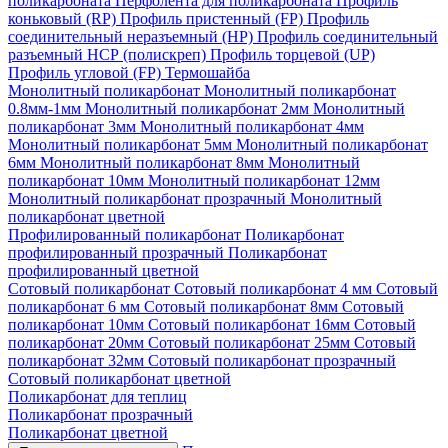
поликарбоната
Перфолента для поликарбоната
Профиль
коньковый (RP)
Профиль пристенный (FP)
Профиль
соединительный неразъемный (НР)
Профиль соединительный
разъемный НСР (полискреп)
Профиль торцевой (UP)
Профиль угловой (FP)
Термошайба
Монолитный поликарбонат
Монолитный поликарбонат
0.8мм-1мм
Монолитный поликарбонат 2мм
Монолитный
поликарбонат 3мм
Монолитный поликарбонат 4мм
Монолитный поликарбонат 5мм
Монолитный поликарбонат
6мм
Монолитный поликарбонат 8мм
Монолитный
поликарбонат 10мм
Монолитный поликарбонат 12мм
Монолитный поликарбонат прозрачный
Монолитный
поликарбонат цветной
Профилированный поликарбонат
Поликарбонат
профилированный прозрачный
Поликарбонат
профилированный цветной
Сотовый поликарбонат
Сотовый поликарбонат 4 мм
Сотовый
поликарбонат 6 мм
Сотовый поликарбонат 8мм
Сотовый
поликарбонат 10мм
Сотовый поликарбонат 16мм
Сотовый
поликарбонат 20мм
Сотовый поликарбонат 25мм
Сотовый
поликарбонат 32мм
Сотовый поликарбонат прозрачный
Сотовый поликарбонат цветной
Поликарбонат для теплиц
Поликарбонат прозрачный
Поликарбонат цветной