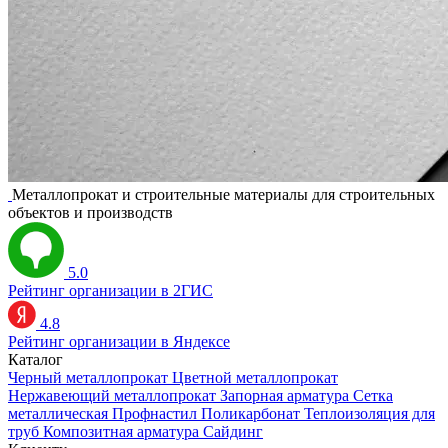
Металлопрокат и строительные материалы для строительных
объектов и производств
5.0
Рейтинг организации в 2ГИС
4.8
Рейтинг организации в Яндексе
Каталог
Черный металлопрокат
Цветной металлопрокат
Нержавеющий металлопрокат
Запорная арматура
Сетка
металлическая
Профнастил
Поликарбонат
Теплоизоляция для
труб
Композитная арматура
Сайдинг