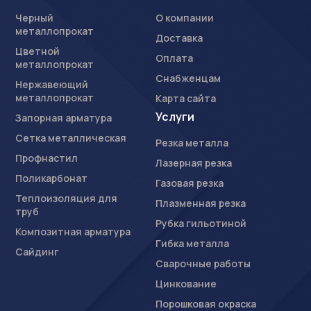
Черный
О компании
металлопрокат
Доставка
Цветной
Оплата
металлопрокат
Снабженцам
Нержавеющий
металлопрокат
Карта сайта
Услуги
Запорная арматура
Сетка металлическая
Резка металла
Профнастил
Лазерная резка
Поликарбонат
Газовая резка
Теплоизоляция для
Плазменная резка
труб
Рубка гильотиной
Композитная арматура
Гибка металла
Сайдинг
Сварочные работы
Цинкование
Порошковая окраска