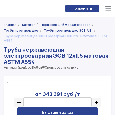
позвонить
Главная
/
Каталог
/
Нержавеющий металлопрокат
/
Трубы нержавеющие
/
Трубы нержавеющие ЭСВ AISI
/
Труба нержавеющая электросварная ЭСВ 12x1.5 матовая ASTM
A554
Труба нержавеющая
электросварная ЭСВ 12x1.5 матовая
ASTM A554
Артикул (код): bu11o9oi
Скопировать ссылку
;
от 343 391 руб./т
−
+
Быстрый заказ