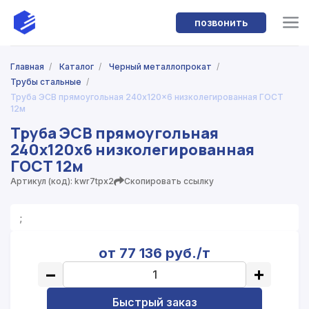
позвонить
Главная
/
Каталог
/
Черный металлопрокат
/
Трубы стальные
/
Труба ЭСВ прямоугольная 240x120x6 низколегированная ГОСТ
12м
Труба ЭСВ прямоугольная
240x120x6 низколегированная
ГОСТ 12м
Артикул (код): kwr7tpx2
Скопировать ссылку
;
от 77 136 руб./т
−
+
Быстрый заказ