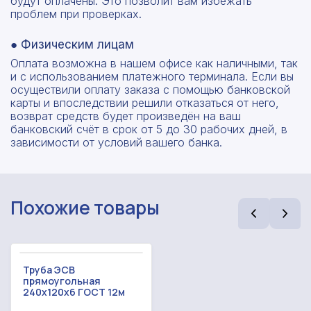
будут оплачены. Это позволит вам избежать
проблем при проверках.
● Физическим лицам
Оплата возможна в нашем офисе как наличными, так
и с использованием платежного терминала. Если вы
осуществили оплату заказа с помощью банковской
карты и впоследствии решили отказаться от него,
возврат средств будет произведён на ваш
банковский счёт в срок от 5 до 30 рабочих дней, в
зависимости от условий вашего банка.
Похожие товары
Рассчитать смету
Оставьте номер
Труба ЭСВ
Заполните форму ниже, чтобы получить
прямоугольная
телефона
240х120х6 ГОСТ 12м
точный расчет сметы. Мы свяжемся с вами в
кратчайшие сроки.