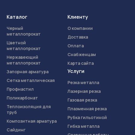
Каталог
Клиенту
Черный
О компании
металлопрокат
Доставка
Цветной
Оплата
металлопрокат
Снабженцам
Нержавеющий
металлопрокат
Карта сайта
Услуги
Запорная арматура
Сетка металлическая
Резка металла
Профнастил
Лазерная резка
Поликарбонат
Газовая резка
Теплоизоляция для
Плазменная резка
труб
Рубка гильотиной
Композитная арматура
Гибка металла
Сайдинг
Сварочные работы