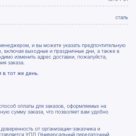
сталь
менеджером, и вы можете указать предпочтительную
, включая выходные и праздничные дни, а также в
одимо изменить адрес доставки, пожалуйста,
ия заказа.
в тот же день.
Рассчитать смету
Заполните форму ниже, чтобы получить точный
Оставьте номер телефона
расчет сметы. Мы свяжемся с вами в кратчайшие
 способ оплаты для заказов, оформляемых на
сроки.
ную сумму заказа, что позволяет вам удобно
Мы свяжемся с вами в ближайшее время!
Предоставим бесплатную консультацию по нашим
товарам и актуальным ценам на металлопрокат
 доверенность от организации-заказчика и
ставляется УПД (Универсальный передаточный