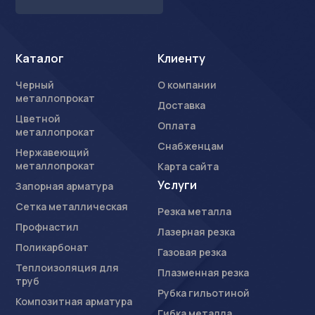
Каталог
Клиенту
Черный
О компании
металлопрокат
Доставка
Цветной
Оплата
металлопрокат
Снабженцам
Нержавеющий
металлопрокат
Карта сайта
Услуги
Запорная арматура
Сетка металлическая
Резка металла
Профнастил
Лазерная резка
Поликарбонат
Газовая резка
Теплоизоляция для
Плазменная резка
труб
Рубка гильотиной
Композитная арматура
Гибка металла