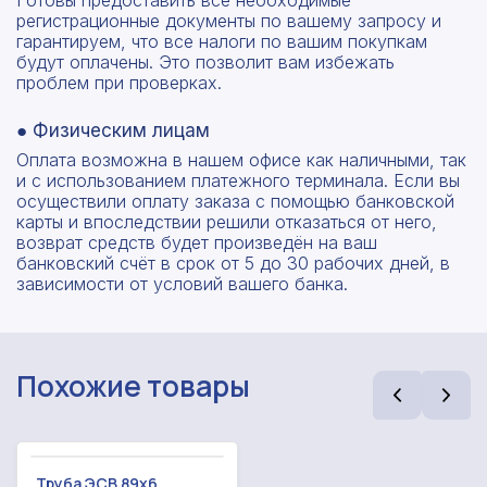
Готовы предоставить все необходимые
регистрационные документы по вашему запросу и
гарантируем, что все налоги по вашим покупкам
будут оплачены. Это позволит вам избежать
проблем при проверках.
● Физическим лицам
Оплата возможна в нашем офисе как наличными, так
и с использованием платежного терминала. Если вы
осуществили оплату заказа с помощью банковской
карты и впоследствии решили отказаться от него,
возврат средств будет произведён на ваш
банковский счёт в срок от 5 до 30 рабочих дней, в
зависимости от условий вашего банка.
Похожие товары
Рассчитать смету
Оставьте номер
Заполните форму ниже, чтобы получить
телефона
точный расчет сметы. Мы свяжемся с вами в
Труба ЭСВ 89x6