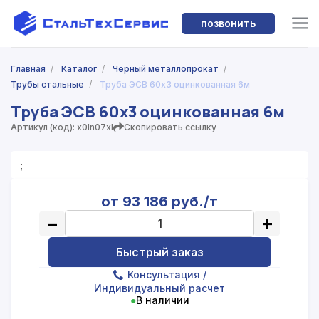
позвонить
Главная
/
Каталог
/
Черный металлопрокат
/
Трубы стальные
/
Труба ЭСВ 60х3 оцинкованная 6м
Труба ЭСВ 60х3 оцинкованная 6м
Артикул (код): x0ln07xl
Скопировать ссылку
;
от 93 186 руб./т
−
+
Быстрый заказ
Консультация
/
Индивидуальный расчет
●
В наличии