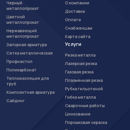
Черный
О компании
металлопрокат
Доставка
Цветной
Оплата
металлопрокат
Снабженцам
Нержавеющий
металлопрокат
Карта сайта
Услуги
Запорная арматура
Сетка металлическая
Резка металла
Профнастил
Лазерная резка
Поликарбонат
Газовая резка
Теплоизоляция для
Плазменная резка
труб
Рубка гильотиной
Композитная арматура
Гибка металла
Сайдинг
Сварочные работы
Цинкование
Порошковая окраска