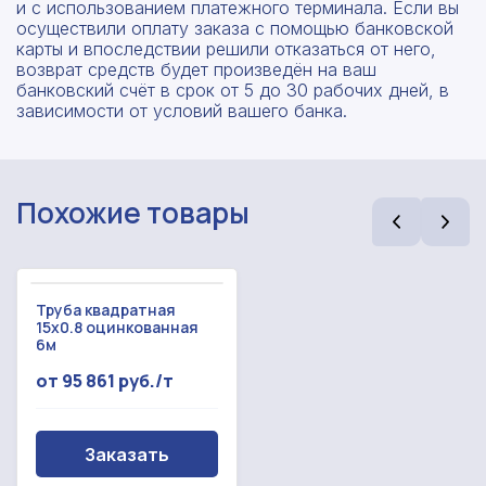
и с использованием платежного терминала. Если вы
осуществили оплату заказа с помощью банковской
карты и впоследствии решили отказаться от него,
возврат средств будет произведён на ваш
банковский счёт в срок от 5 до 30 рабочих дней, в
зависимости от условий вашего банка.
Похожие товары
Труба квадратная
15х0.8 оцинкованная
Рассчитать смету
6м
Оставьте номер
от 95 861 руб./т
Заполните форму ниже, чтобы получить
телефона
точный расчет сметы. Мы свяжемся с вами в
кратчайшие сроки.
Мы свяжемся с вами в ближайшее время!
Заказать
Предоставим бесплатную консультацию по