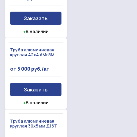
Прикрепить смету на расчет
Заказать
Заказать звонок
●
В наличии
Отправить запрос
Даю согласие на
обработку персональных данных
Даю согласие на
обработку персональных данных
Труба алюминиевая
круглая 42х4 АМг5М
от 5 000 руб./кг
Заказать
●
В наличии
Труба алюминиевая
круглая 30х5 мм Д16Т