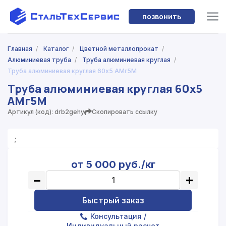
позвонить
Главная
/
Каталог
/
Цветной металлопрокат
/
Алюминиевая труба
/
Труба алюминиевая круглая
/
Труба алюминиевая круглая 60х5 АМг5М
Труба алюминиевая круглая 60х5
АМг5М
Артикул (код): drb2gehy
Скопировать ссылку
;
от 5 000 руб./кг
−
+
Быстрый заказ
Консультация
/
Индивидуальный расчет