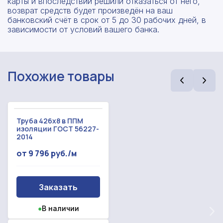
карты и впоследствии решили отказаться от него,
возврат средств будет произведён на ваш
банковский счёт в срок от 5 до 30 рабочих дней, в
зависимости от условий вашего банка.
Похожие товары
Труба 426х8 в ППМ
изоляции ГОСТ 56227-
Рассчитать смету
2014
Оставьте номер
от 9 796 руб./м
Заполните форму ниже, чтобы получить
телефона
точный расчет сметы. Мы свяжемся с вами в
кратчайшие сроки.
Мы свяжемся с вами в ближайшее время!
Заказать
Предоставим бесплатную консультацию по
нашим товарам и актуальным ценам на
Форма отправлена,
●
В наличии
металлопрокат
Форма не отправлена!