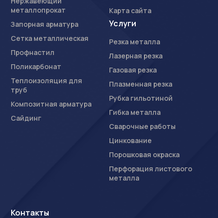
Нержавеющий
металлопрокат
Карта сайта
Услуги
Запорная арматура
Сетка металлическая
Резка металла
Профнастил
Лазерная резка
Поликарбонат
Газовая резка
Теплоизоляция для
Плазменная резка
труб
Рубка гильотиной
Композитная арматура
Гибка металла
Сайдинг
Сварочные работы
Цинкование
Порошковая окраска
Перфорация листового
металла
Контакты