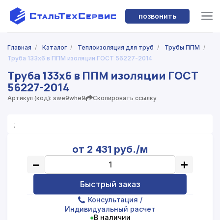
позвонить
Главная
/
Каталог
/
Теплоизоляция для труб
/
Трубы ППМ
/
Труба 133х6 в ППМ изоляции ГОСТ 56227-2014
Труба 133х6 в ППМ изоляции ГОСТ
56227-2014
Артикул (код): swe9whe9
Скопировать ссылку
;
от 2 431 руб./м
−
+
Быстрый заказ
Консультация
/
Индивидуальный расчет
●
В наличии