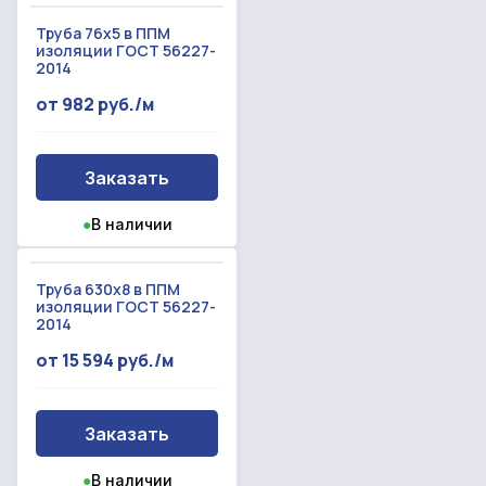
спасибо!
Труба 76х5 в ППМ
Произошла ошибка.
изоляции ГОСТ 56227-
С вами свяжется наш менеджер.
2014
от 982 руб./м
Прикрепить смету на расчет
Заказать звонок
Заказать
Отправить запрос
Даю согласие на
обработку персональных данных
Даю согласие на
обработку персональных данных
●
В наличии
Труба 630х8 в ППМ
изоляции ГОСТ 56227-
2014
от 15 594 руб./м
Заказать
●
В наличии