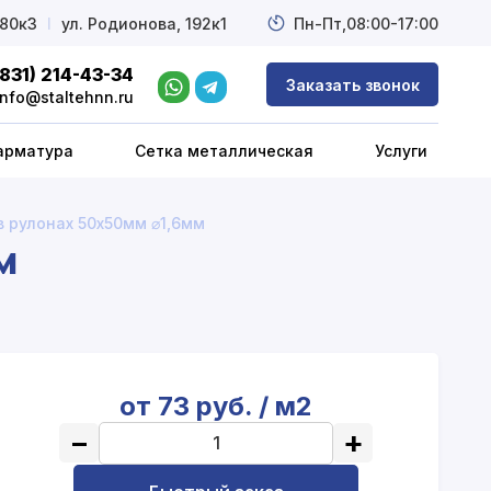
 80к3
l
ул. Родионова, 192к1
Пн-Пт,
08:00-17:00
(831) 214-43-34
Заказать звонок
info@staltehnn.ru
арматура
Сетка металлическая
Услуги
в рулонах 50х50мм ⌀1,6мм
м
от 73 руб. / м2
−
+