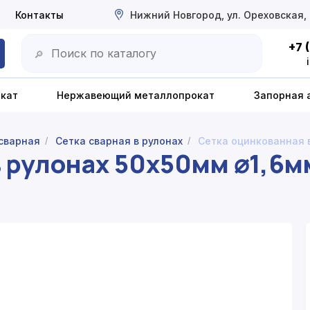
Контакты
Нижний Новгород, ул. Ореховская,
+7 
🔎
окат
Нержавеющий металлопрокат
Запорная 
сварная
Сетка сварная в рулонах
Сетка оцинкованная 
/
/
в рулонах 50х50мм ⌀1,6м