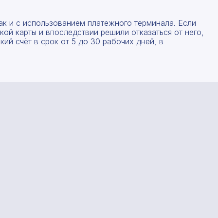
Форма отправлена, спасибо!
Форма не отправлена!
ак и с использованием платежного терминала. Если
С вами свяжется наш менеджер.
Произошла ошибка.
ой карты и впоследствии решили отказаться от него,
ий счёт в срок от 5 до 30 рабочих дней, в
Прикрепить смету на расчет
Заказать звонок
Даю согласие на
обработку персональных данных
Отправить запрос
Даю согласие на
обработку персональных данных