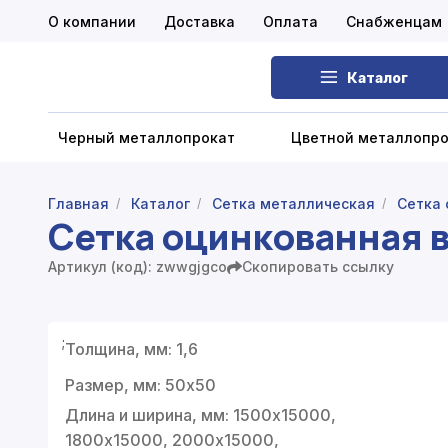
О компании
Доставка
Оплата
Снабженцам
Каталог
Черный металлопрокат
Цветной металлопр
Главная
Каталог
Сетка металлическая
Сетка 
/
/
/
Сетка оцинкованная 
Черный металлопрокат
Артикул (код): zwwgjgco
Скопировать ссылку
Цветной металлопрокат
Нержавеющий металлопрокат
;
Толщина, мм: 1,6
Запорная арматура
Размер, мм: 50х50
Сетка металлическая
Длина и ширина, мм: 1500х15000,
1800х15000, 2000х15000,