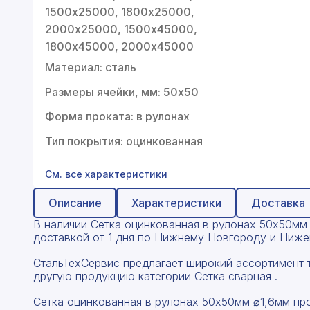
Профнастил
1500х25000, 1800х25000,
2000х25000, 1500х45000,
Поликарбонат
1800х45000, 2000х45000
Теплоизоляция для труб
Материал: сталь
Композитная арматура
Размеры ячейки, мм: 50х50
Форма проката: в рулонах
Сайдинг
Тип покрытия: оцинкованная
Услуги
См. все характеристики
Описание
Характеристики
Доставка
В наличии Сетка оцинкованная в рулонах 50х50мм ⌀
доставкой от 1 дня по Нижнему Новгороду и Нижег
СтальТехСервис предлагает широкий ассортимент т
другую продукцию категории Сетка сварная .
Сетка оцинкованная в рулонах 50х50мм ⌀1,6мм пр