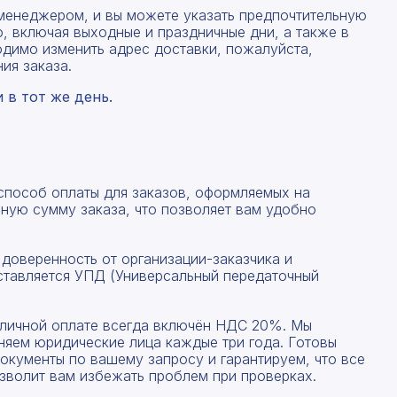
менеджером, и вы можете указать предпочтительную
, включая выходные и праздничные дни, а также в
одимо изменить адрес доставки, пожалуйста,
ия заказа.
в тот же день.
 способ оплаты для заказов, оформляемых на
ную сумму заказа, что позволяет вам удобно
Рассчитать смету
 доверенность от организации-заказчика и
ставляется УПД (Универсальный передаточный
Заполните форму ниже, чтобы получить точный
Оставьте номер телефона
расчет сметы. Мы свяжемся с вами в кратчайшие
сроки.
наличной оплате всегда включён НДС 20%. Мы
Мы свяжемся с вами в ближайшее время!
няем юридические лица каждые три года. Готовы
Предоставим бесплатную консультацию по нашим
окументы по вашему запросу и гарантируем, что все
товарам и актуальным ценам на металлопрокат
зволит вам избежать проблем при проверках.