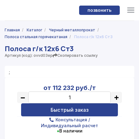
позвонить
Главная
/
Каталог
/
Черный металлопрокат
/
Полоса стальная горячекатаная
/
Полоса г/к 12х6 Ст3
Полоса г/к 12х6 Ст3
Артикул (код): ovvd03ep
Скопировать ссылку
;
от 112 232 руб./т
−
+
Быстрый заказ
Консультация
/
Индивидуальный расчет
●
В наличии