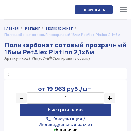
позвонить
Главная
/
Каталог
/
Поликарбонат
/
Поликарбонат сотовый прозрачный 16мм PetAlex Platino 2,1x6м
Поликарбонат сотовый прозрачный
16мм PetAlex Platino 2,1x6м
Артикул (код): 7tmyo7vi
Скопировать ссылку
;
от 19 963 руб./шт.
−
+
Быстрый заказ
Консультация
/
Индивидуальный расчет
●
В наличии