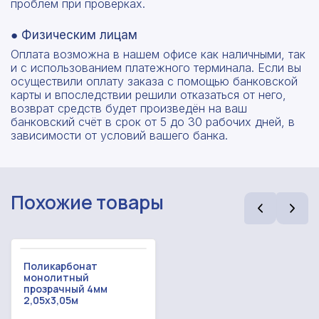
проблем при проверках.
● Физическим лицам
Оплата возможна в нашем офисе как наличными, так
и с использованием платежного терминала. Если вы
осуществили оплату заказа с помощью банковской
карты и впоследствии решили отказаться от него,
возврат средств будет произведён на ваш
банковский счёт в срок от 5 до 30 рабочих дней, в
зависимости от условий вашего банка.
Похожие товары
Рассчитать смету
Оставьте номер
Поликарбонат
Заполните форму ниже, чтобы получить
монолитный
телефона
точный расчет сметы. Мы свяжемся с вами в
прозрачный 4мм
кратчайшие сроки.
2,05x3,05м
Мы свяжемся с вами в ближайшее время!