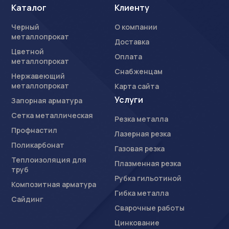
Каталог
Клиенту
Черный
О компании
металлопрокат
Доставка
Цветной
Оплата
металлопрокат
Снабженцам
Нержавеющий
металлопрокат
Карта сайта
Услуги
Запорная арматура
Сетка металлическая
Резка металла
Профнастил
Лазерная резка
Поликарбонат
Газовая резка
Теплоизоляция для
Плазменная резка
труб
Рубка гильотиной
Композитная арматура
Гибка металла
Сайдинг
Сварочные работы
Цинкование