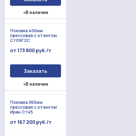
Прикрепить смету на расчет
●
В наличии
Заказать звонок
Отправить запрос
Даю согласие на
обработку персональных данных
Поковка 400мм
прессовая с отжигом
Даю согласие на
обработку персональных данных
Ст09Г2С
от 173 800 руб./т
Заказать
●
В наличии
Поковка 360мм
прессовая с отжигом
Иран Ст45
от 167 200 руб./т