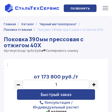
позвонить
Главная
/
Каталог
/
Черный металлопрокат
/
Поковка стальная
/
Поковка 390мм прессовая с отжигом 40Х
Поковка 390мм прессовая с
отжигом 40Х
Артикул (код): qu5z2ydv
Скопировать ссылку
;
от 173 800 руб./т
−
+
Быстрый заказ
Консультация
/
Индивидуальный расчет
●
В наличии