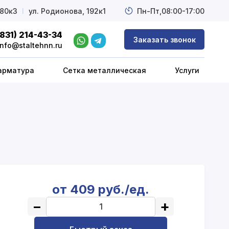
 80к3
l
ул. Родионова, 192к1
Пн-Пт,
08:00-17:00
(831) 214-43-34
Заказать звонок
info@staltehnn.ru
арматура
Сетка металлическая
Услуги
от 409 руб./ед.
−
+