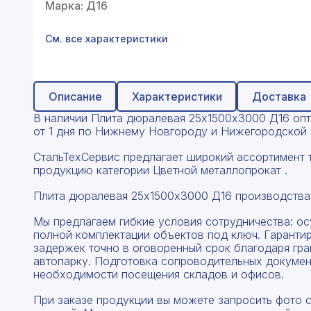
Профнастил
Марка: Д16
Поликарбонат
См. все характеристики
Теплоизоляция для труб
Композитная арматура
Описание
Характеристики
Доставка
В наличии Плита дюралевая 25х1500х3000 Д16 опто
Сайдинг
от 1 дня по Нижнему Новгороду и Нижегородской о
Услуги
СтальТехСервис предлагает широкий ассортимент 
продукцию категории Цветной металлопрокат .
Плита дюралевая 25х1500х3000 Д16 производства
Мы предлагаем гибкие условия сотрудничества: о
полной комплектации объектов под ключ. Гаранти
задержек точно в оговоренный срок благодаря гр
автопарку. Подготовка сопроводительных докумен
необходимости посещения складов и офисов.
При заказе продукции вы можете запросить фото 