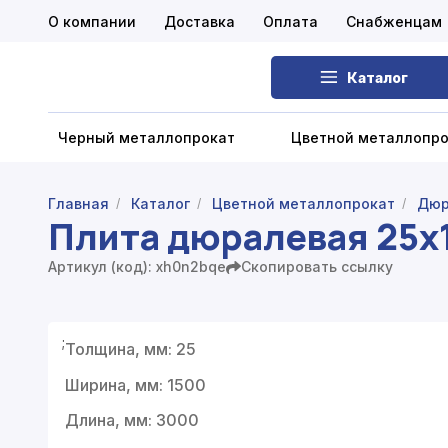
О компании
Доставка
Оплата
Снабженцам
Каталог
Черный металлопрокат
Цветной металлопр
Главная
Каталог
Цветной металлопрокат
Дюр
/
/
/
Плита дюралевая 25х
Черный металлопрокат
Артикул (код): xh0n2bqe
Скопировать ссылку
Цветной металлопрокат
Нержавеющий металлопрокат
;
Толщина, мм: 25
Запорная арматура
Ширина, мм: 1500
Сетка металлическая
Длина, мм: 3000