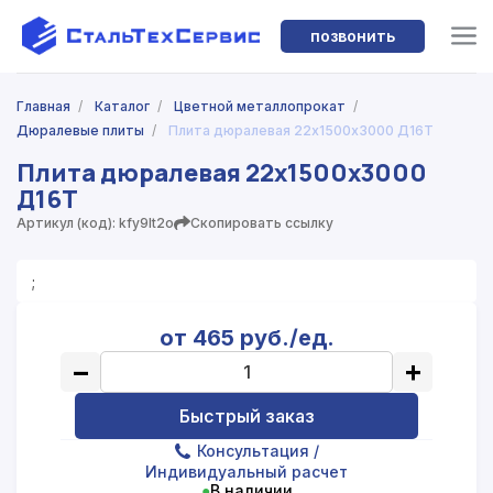
позвонить
Главная
/
Каталог
/
Цветной металлопрокат
/
Дюралевые плиты
/
Плита дюралевая 22х1500х3000 Д16Т
Плита дюралевая 22х1500х3000
Д16Т
Артикул (код): kfy9lt2o
Скопировать ссылку
;
от 465 руб./ед.
−
+
Быстрый заказ
Консультация
/
Индивидуальный расчет
●
В наличии