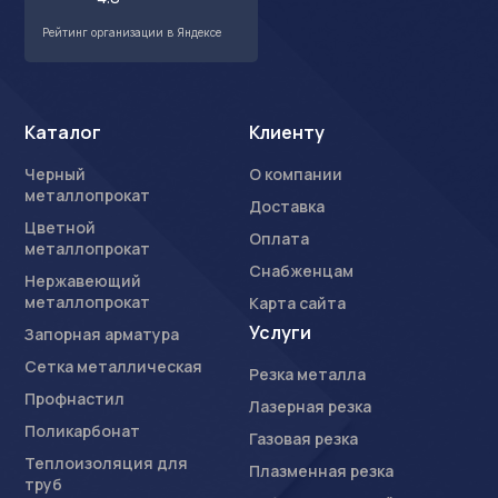
Рейтинг организации в Яндексе
Каталог
Клиенту
Черный
О компании
металлопрокат
Доставка
Цветной
Оплата
металлопрокат
Снабженцам
Нержавеющий
металлопрокат
Карта сайта
Услуги
Запорная арматура
Сетка металлическая
Резка металла
Профнастил
Лазерная резка
Поликарбонат
Газовая резка
Теплоизоляция для
Плазменная резка
труб